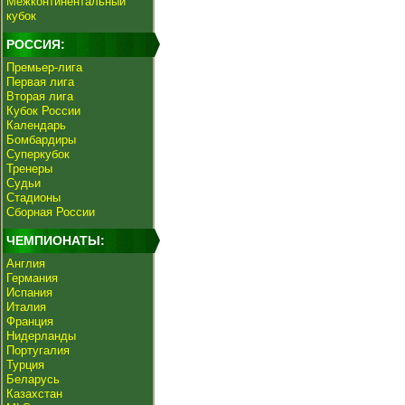
Межконтинентальный
кубок
РОССИЯ:
Премьер-лига
Первая лига
Вторая лига
Кубок России
Календарь
Бомбардиры
Суперкубок
Тренеры
Судьи
Стадионы
Сборная России
ЧЕМПИОНАТЫ:
Англия
Германия
Испания
Италия
Франция
Нидерланды
Португалия
Турция
Беларусь
Казахстан