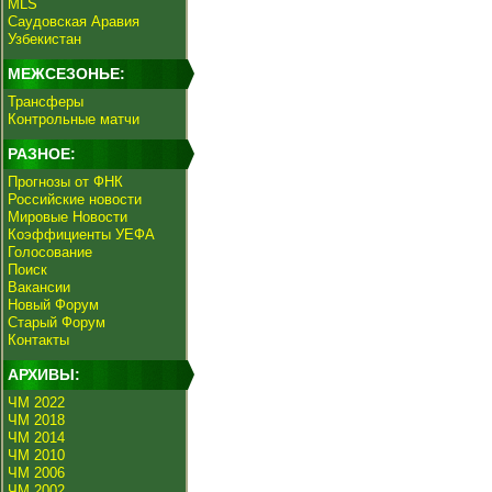
MLS
Саудовская Аравия
Узбекистан
МЕЖСЕЗОНЬЕ:
Трансферы
Контрольные матчи
РАЗНОЕ:
Прогнозы от ФНК
Российские новости
Мировые Новости
Коэффициенты УЕФА
Голосование
Поиск
Вакансии
Новый Форум
Старый Форум
Контакты
АРХИВЫ:
ЧМ 2022
ЧМ 2018
ЧМ 2014
ЧМ 2010
ЧМ 2006
ЧМ 2002