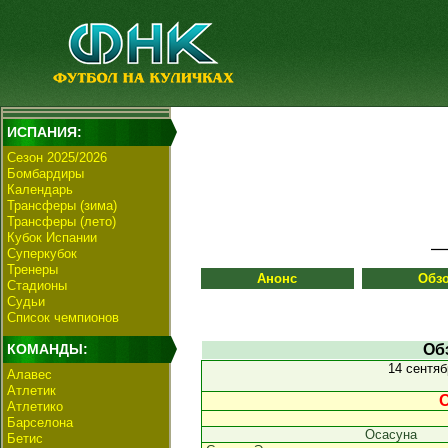
ИСПАНИЯ:
Сезон 2025/2026
Бомбардиры
Календарь
Трансферы (зима)
Трансферы (лето)
Кубок Испании
Суперкубок
Тренеры
Анонс
Обз
Стадионы
Судьи
Список чемпионов
КОМАНДЫ:
Об
14 сентя
Алавес
Атлетик
О
Атлетико
Барселона
Осасуна
Бетис