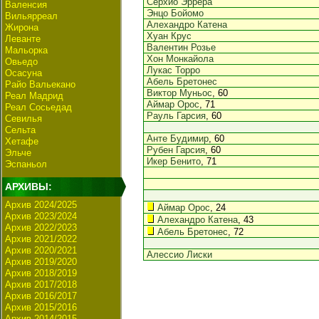
Серхио Эррера
Валенсия
Энцо Бойомо
Вильярреал
Алехандро Катена
Жирона
Хуан Крус
Леванте
Валентин Розье
Мальорка
Хон Монкайола
Овьедо
Лукас Торро
Осасуна
Абель Бретонес
Райо Вальекано
Виктор Муньос
, 60
Реал Мадрид
Аймар Орос
, 71
Реал Сосьедад
Рауль Гарсия
, 60
Севилья
Сельта
Анте Будимир
, 60
Хетафе
Рубен Гарсия
, 60
Эльче
Икер Бенито
, 71
Эспаньол
АРХИВЫ:
Архив 2024/2025
Аймар Орос
, 24
Архив 2023/2024
Алехандро Катена
, 43
Архив 2022/2023
Абель Бретонес
, 72
Архив 2021/2022
Архив 2020/2021
Алессио Лиски
Архив 2019/2020
Архив 2018/2019
Архив 2017/2018
Архив 2016/2017
Архив 2015/2016
Архив 2014/2015