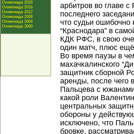
Олимпиада 2020
арбитров во главе 
Олимпиада 2016
Олимпиада 2012
последнего заседан
Олимпиада 2008
что судьи ошибочно 
Олимпиада 2004
Олимпиада 2000
“Краснодара” в самой
КДК РФС, в свою оч
один матч, плюс ещё
Во время паузы в че
махачкалинского “Д
защитник сборной Ро
аренды, после чего 
Пальцева с южанами 
какой роли Валенти
центральных защитни
обороны у действующ
исключено, что Пал
бровке, рассматрив