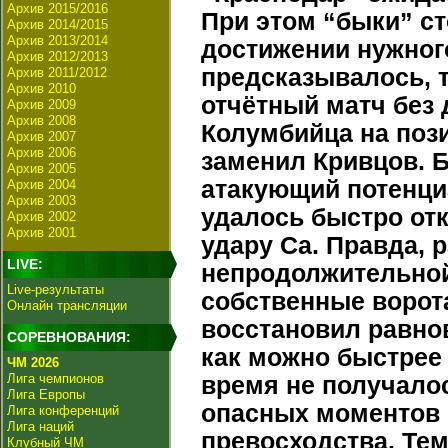
Архив 2015/2016
При этом “быки” с
Архив 2014/2015
Архив 2013/2014
достижении нужного
Архив 2012/2013
предсказывалось, 
Архив 2011/2012
Архив 2010
отчётный матч без
Архив 2009
Архив 2008
Колумбийца на поз
Архив 2007
Архив 2006
заменил Кривцов. Б
Архив 2005
атакующий потенци
Архив 2004
Архив 2003
удалось быстро от
Архив 2002
Архив 2001
удару Са. Правда, 
LIVE:
непродолжительной
Live-результаты
собственные ворот
Онлайн трансляции
восстановил равнов
СОРЕВНОВАНИЯ:
как можно быстрее 
ЧМ 2026
Лига чемпионов
время не получало
Лига Европы
опасных моментов 
Лига конференций
Лига наций
превосходства. Тем
Клубный ЧМ