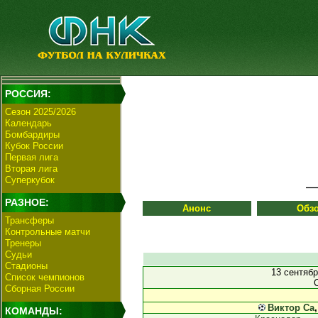
РОССИЯ:
Сезон 2025/2026
Календарь
Бомбардиры
Кубок России
Первая лига
Вторая лига
Суперкубок
РАЗНОЕ:
Анонс
Обз
Трансферы
Контрольные матчи
Тренеры
Судьи
Стадионы
13 сентяб
Список чемпионов
Сборная России
Виктор Са
КОМАНДЫ: