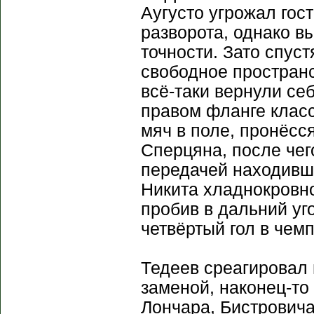
Аугусто угрожал го
разворота, однако в
точности. Зато спус
свободное пространс
всё-таки вернули се
правом фланге класс
мяч в поле, пронёсс
Сперцяна, после че
передачей находивш
Никита хладнокровн
пробив в дальний уго
четвёртый гол в чем
Тедеев среагировал
заменой, наконец-то
Лончара, Бистрович