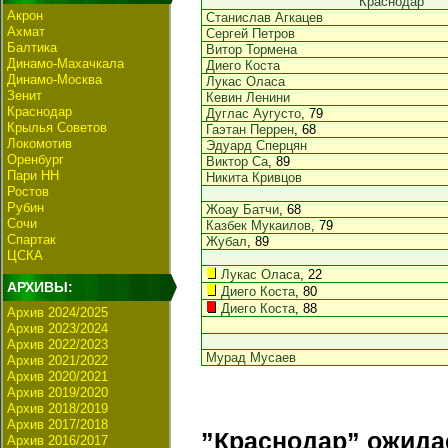
Краснодар
Акрон
Станислав Агкацев
Ахмат
Сергей Петров
Балтика
Витор Тормена
Динамо-Махачкала
Диего Коста
Динамо-Москва
Лукас Оласа
Зенит
Кевин Ленини
Краснодар
Дуглас Аугусто
, 79
Крылья Советов
Гаэтан Перрен
, 68
Локомотив
Эдуард Сперцян
Оренбург
Виктор Са
, 89
Пари НН
Никита Кривцов
Ростов
Рубин
Жоау Батчи
, 68
Сочи
Казбек Мукаилов
, 79
Спартак
Жубал
, 89
ЦСКА
Лукас Оласа
, 22
АРХИВЫ:
Диего Коста
, 80
Диего Коста
, 88
Архив 2024/2025
Архив 2023/2024
Архив 2022/2023
Мурад Мусаев
Архив 2021/2022
Архив 2020/2021
Архив 2019/2020
Архив 2018/2019
Архив 2017/2018
”Краснодар” ожида
Архив 2016/2017