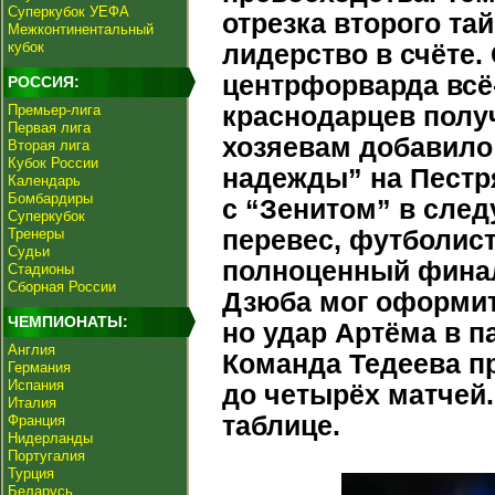
Суперкубок УЕФА
отрезка второго та
Межконтинентальный
кубок
лидерство в счёте.
центрфорварда всё-
РОССИЯ:
Премьер-лига
краснодарцев полу
Первая лига
хозяевам добавило
Вторая лига
Кубок России
надежды” на Пестря
Календарь
Бомбардиры
с “Зенитом” в сле
Суперкубок
Тренеры
перевес, футболис
Судьи
полноценный финал
Стадионы
Сборная России
Дзюба мог оформить
ЧЕМПИОНАТЫ:
но удар Артёма в п
Англия
Команда Тедеева п
Германия
Испания
до четырёх матчей.
Италия
таблице.
Франция
Нидерланды
Португалия
Турция
Беларусь