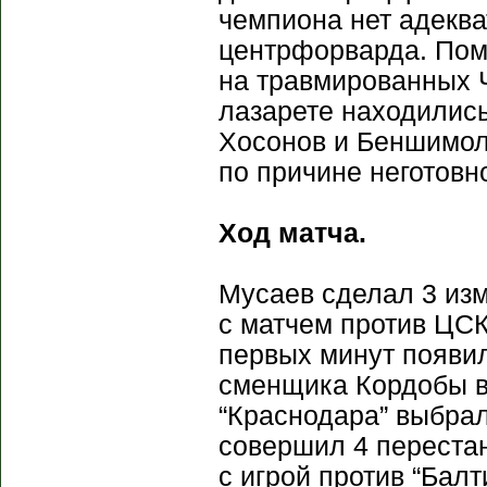
чемпиона нет адеква
центрфорварда. Пом
на травмированных Ч
лазарете находилис
Хосонов и Беншимол
по причине неготовн
Ход матча.
Мусаев сделал 3 изм
с матчем против ЦСК
первых минут появил
сменщика Кордобы в 
“Краснодара” выбрал
совершил 4 переста
с игрой против “Бал