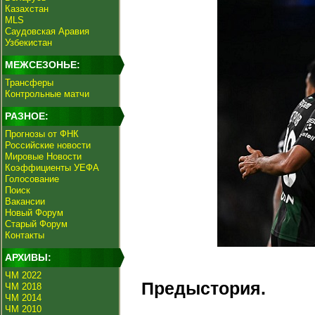
Казахстан
MLS
Саудовская Аравия
Узбекистан
МЕЖСЕЗОНЬЕ:
Трансферы
Контрольные матчи
РАЗНОЕ:
Прогнозы от ФНК
Российские новости
Мировые Новости
Коэффициенты УЕФА
Голосование
Поиск
Вакансии
Новый Форум
Старый Форум
Контакты
АРХИВЫ:
ЧМ 2022
Предыстория.
ЧМ 2018
ЧМ 2014
ЧМ 2010