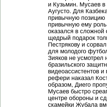
и Кузьмин. Мусаев в
Аугусто. Для Казбек
привычную позицию в
привычную ему роль 
оказался в сложной 
щедрый подарок тол
Пестрякову и сорвал
для молодого футбол
Зияков не усмотрел 
бразильского защит
видеоассистентов и 
рефери наказал Кост
образом, Диего проп
Мусаев быстро среа
центре обороны и с
скамейки Жубала вме