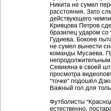
Никита не сумел пер
расстояния. Зато с
действующего чемпио
Кривцова Петров сде
бразилец ударом со 
Гудиева. Бокоев пыт
не сумел вынести сна
команды Мусаева. Пр
непродолжительным.
Севикяна в своей ш
просмотра видеоповт
“точке” подошёл Дзюб
Важный гол для толь
Футболисты “Красно
естественно, постар