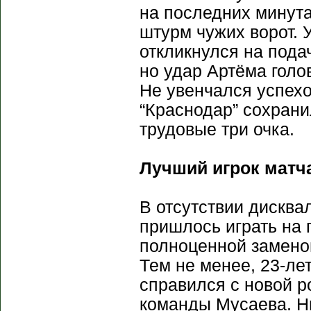
на последних минут
штурм чужих ворот.
откликнулся на под
но удар Артёма голо
Не увенчался успех
“Краснодар” сохран
трудовые три очка.
Лучший игрок матча
В отсутствии дискв
пришлось играть на 
полноценной заменой
Тем не менее, 23-ле
справился с новой р
команды Мусаева. Н