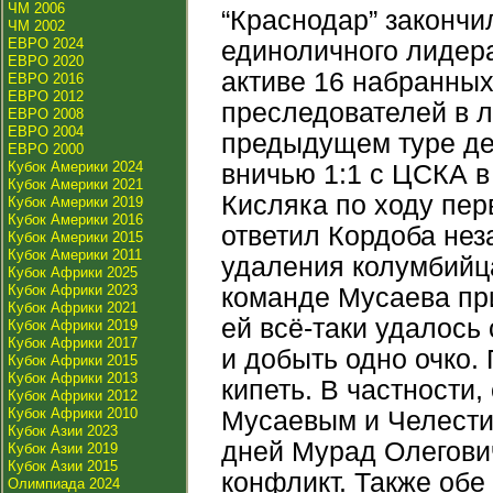
ЧМ 2006
“Краснодар” закончи
ЧМ 2002
ЕВРО 2024
единоличного лидера
ЕВРО 2020
активе 16 набранных
ЕВРО 2016
ЕВРО 2012
преследователей в л
ЕВРО 2008
ЕВРО 2004
предыдущем туре де
ЕВРО 2000
Кубок Америки 2024
вничью 1:1 с ЦСКА в
Кубок Америки 2021
Кисляка по ходу пер
Кубок Америки 2019
Кубок Америки 2016
ответил Кордоба нез
Кубок Америки 2015
Кубок Америки 2011
удаления колумбийца
Кубок Африки 2025
Кубок Африки 2023
команде Мусаева пр
Кубок Африки 2021
ей всё-таки удалось
Кубок Африки 2019
Кубок Африки 2017
и добыть одно очко.
Кубок Африки 2015
Кубок Африки 2013
кипеть. В частности
Кубок Африки 2012
Кубок Африки 2010
Мусаевым и Челестин
Кубок Азии 2023
дней Мурад Олегови
Кубок Азии 2019
Кубок Азии 2015
конфликт. Также обе
Олимпиада 2024