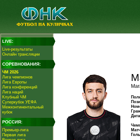
LIVE:
Live-результаты
Онлайн трансляции
СОРЕВНОВАНИЯ:
ЧМ 2026
М
Лига чемпионов
Лига Европы
Mar
Лига конференций
Лига наций
Клубный ЧМ
Пол
Поз
Суперкубок УЕФА
Ном
Межконтинентальный
Гра
кубок
Дат
РОССИЯ:
Чем
Премьер-лига
Мат
Гол
Первая лига
Вторая лига