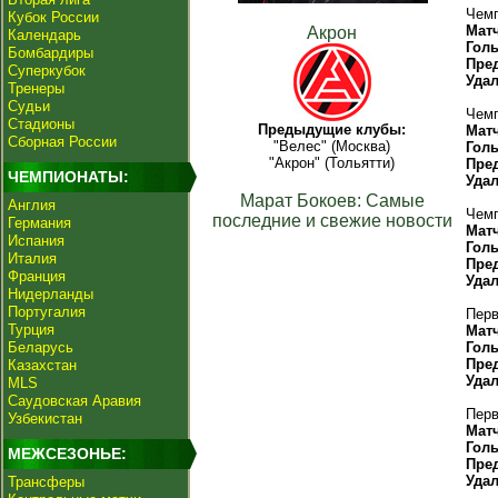
Чемп
Кубок России
Мат
Акрон
Календарь
Гол
Бомбардиры
Пре
Суперкубок
Уда
Тренеры
Судьи
Чемп
Стадионы
Предыдущие клубы:
Мат
Сборная России
"Велес" (Москва)
Гол
"Акрон" (Тольятти)
Пре
ЧЕМПИОНАТЫ:
Уда
Марат Бокоев: Самые
Англия
Чемп
последние и свежие новости
Германия
Мат
Испания
Гол
Италия
Пре
Франция
Уда
Нидерланды
Португалия
Перв
Турция
Мат
Беларусь
Гол
Пре
Казахстан
Уда
MLS
Саудовская Аравия
Перв
Узбекистан
Мат
Гол
МЕЖСЕЗОНЬЕ:
Пре
Уда
Трансферы