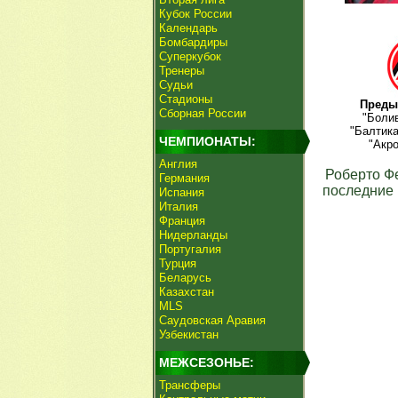
Кубок России
Календарь
Бомбардиры
Суперкубок
Тренеры
Судьи
Стадионы
Преды
Сборная России
"Болив
"Балтика
ЧЕМПИОНАТЫ:
"Акро
Англия
Роберто Ф
Германия
последние 
Испания
Италия
Франция
Нидерланды
Португалия
Турция
Беларусь
Казахстан
MLS
Саудовская Аравия
Узбекистан
МЕЖСЕЗОНЬЕ:
Трансферы