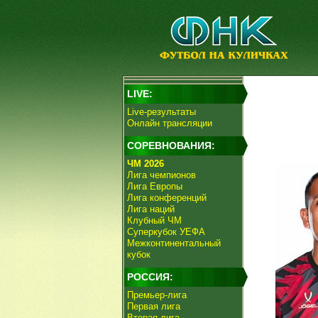
LIVE:
Live-результаты
Онлайн трансляции
СОРЕВНОВАНИЯ:
ЧМ 2026
Лига чемпионов
Лига Европы
Лига конференций
Лига наций
Клубный ЧМ
Суперкубок УЕФА
Межконтинентальный
кубок
РОССИЯ:
Премьер-лига
Первая лига
Вторая лига