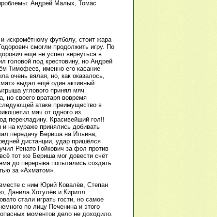
 проблемы: Андрей Малых, Томас
 и искромётному футболу, стоит жара
Тодорович смогли продолжить игру. По
дорович ещё не успел вернуться в
ил головой под крестовину, но Андрей
ём Тимофеев, именно его касание
ла очень вялая, но, как оказалось,
Ахмат» выдал ещё один активный
ыгрыша углового принял мяч
а, но своего вратаря вовремя
в следующей атаке преимущество в
рикошетил мяч от одного из
под перекладину. Красивейший гол!!
ы и на кураже принялись добивать
елал передачу Бериша на Ильина,
средней дистанции, удар пришёлся
учил Ренато Гойкович за фол против
всё тот же Бериша мог довести счёт
ремя до перерыва попытались создать
стью за «Ахматом».
 вместе с ним Юрий Ковалёв, Степан
о, Данила Хотулёв и Кирилл
вато стали играть гости, но самое
немного по лицу Печенина и этого
 опасных моментов дело не доходило.