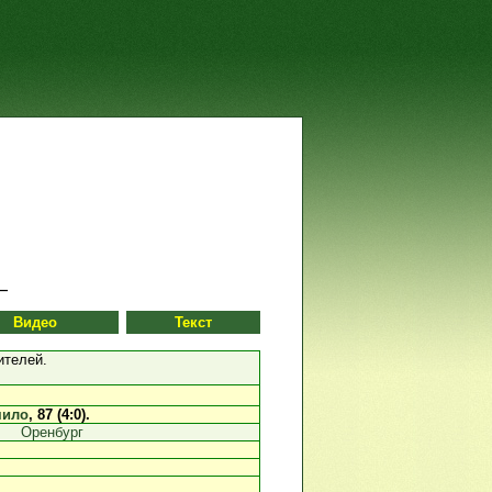
Видео
Текст
ителей.
мило
, 87 (4:0).
Оренбург