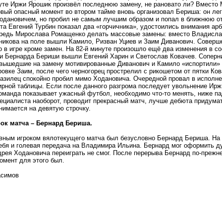
нуте Иржи Ярошик произвёл последнюю замену, не рановато ли? Вместо
вый опасный момент во втором тайме вновь организовал Бериша: он ле
одановичем, но пробил не самым лучшим образом и попал в ближнюю от
та Евгений Турбин показал два «горчичника», удостоились внимания ар
редь Мирослава Ромащенко делать массовые замены: вместо Владислав
икова на поле вышли Камило, Ризван Уциев и Заим Диванович. Соверше
 в игре кроме замен. На 82-й минуте произошло ещё два изменения в с
и Бернарда Бериши вышли Евгений Харин и Светослав Ковачев. Соперн
 вышедшие на замену мотивированные Диванович и Камило «испортили»
ровке Заим, после чего черногорец прострелил с рикошетом от пятки Ко
азилец спокойно пробил мимо Ходановича. Очередной провал в исполн
ирной таблицы. Если после данного разгрома последует увольнение Иржи
оманда показывает ужасный футбол, необходимо что-то менять, ниже п
ециалиста наоборот, проводит прекрасный матч, лучше дебюта придума
нимается на девятую строчку.
ок матча – Бернард Бериша.
вным игроком вялотекущего матча был безусловно Бернард Бериша. На 
ебя и голевая передача на Владимира Ильина. Бернард мог оформить ду
дрея Ходановича переиграть не смог. После перерыва Бернард по-прежн
момент для этого был.
асимов