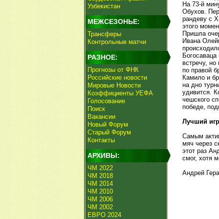
На 73-й ми
Узбекистан
Обухов. Пер
рандеву с Х
МЕЖСЕЗОНЬЕ:
этого момен
Пришла оче
Трансферы
Ивана Олейн
Контрольные матчи
происходило
Богосаваца 
РАЗНОЕ:
встречу, но
Прогнозы от ФНК
по правой б
Российские новости
Камило и бр
на дно турн
Мировые Новости
удивится. К
Коэффициенты УЕФА
чешского сп
Голосование
победе, под
Поиск
Вакансии
Лучший игр
Новый Форум
Старый Форум
Самым акти
Контакты
мяч через с
этот раз Ан
АРХИВЫ:
смог, хотя 
ЧМ 2022
Андрей Гер
ЧМ 2018
ЧМ 2014
ЧМ 2010
ЧМ 2006
ЧМ 2002
ЕВРО 2024