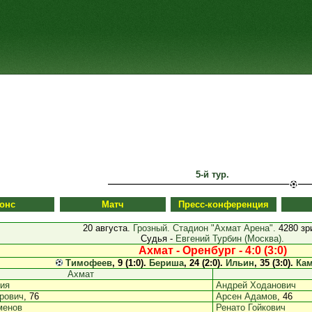
5-й тур.
онс
Матч
Пресс-конференция
20 августа.
Грозный. Стадион "Ахмат Арена".
4280 зр
Судья -
Евгений Турбин (Москва).
Ахмат - Оренбург - 4:0 (3:0)
Тимофеев
, 9 (1:0).
Бериша
, 24 (2:0).
Ильин
, 35 (3:0).
Ка
Ахмат
ия
Андрей Ходанович
рович
, 76
Арсен Адамов
, 46
менов
Ренато Гойкович