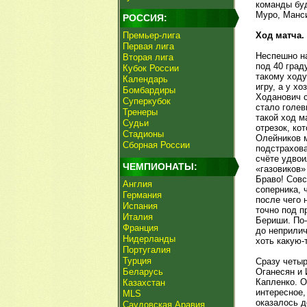
команды буд
Муро, Манси
РОССИЯ:
Премьер-лига
Ход матча.
Первая лига
Неспешно на
Вторая лига
под 40 град
Кубок России
такому ходу
Календарь
игру, а у х
Бомбардиры
Ходанович с
Суперкубок
стало голев
Тренеры
такой ход м
Судьи
отрезок, ко
Стадионы
Олейников м
Сборная России
подстрахова
счёте удвои
ЧЕМПИОНАТЫ:
«газовиков»
Браво! Совс
Англия
соперника, 
Германия
после чего 
Испания
точно под п
Италия
Бериши. По-
Франция
до неприлич
Нидерланды
хоть какую-
Португалия
Турция
Сразу четыр
Беларусь
Оганесян и 
Капленко. О
Казахстан
интересное,
MLS
оказалось д
Саудовская Аравия