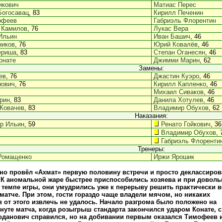
икович
Матиас Перес
Богосавац
, 83
Кирилл Печенин
офеев
Габриэль Флорентин
 Камилов
, 76
Лукас Вера
Ильин
Иван Башич
, 46
ников
, 76
Юрий Ковалёв
, 46
ериша
, 83
Степан Оганесян
, 46
онате
Джимми Марин
, 62
Замены:
ев
, 76
Джастин Куэро
, 46
нович
, 76
Кирилл Капленко
, 46
Михаил Сиваков
, 46
рин
, 83
Данила Хотулев
, 46
Ковачев
, 83
Владимир Обухов
, 62
Наказания:
р Ильин
, 59
Ренато Гойкович
, 36
Владимир Обухов
, 
Габриэль Флоренти
Тренеры:
Ромащенко
Иржи Ярошик
о провёл «Ахмат» первую половину встречи и просто деклассиров
 К аномальной жаре быстрее приспособились хозяева и при доволь
темпе игры, они умудрились уже к перерыву решить практически в
матче. При этом, гости гораздо чаще владели мячом, но никаких
 от этого извлечь не удалось. Начало разгрома было положено на
нуте матча, когда розыгрыш стандарта закончился ударом Конате, с
данович справился, но на добивании первым оказался Тимофеев 