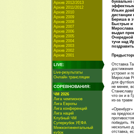
буквально 
Архив 2012/2013
эффектным 
Архив 2011/2012
Ильин довё
Архив 2010
дистанции 
Архив 2009
Бериша в э
Архив 2008
Быстрые и 
Архив 2007
Мирослава 
Архив 2006
выдал прек
Архив 2005
Очередной 
Архив 2004
тучи над И
Архив 2003
поздравить
Архив 2002
Архив 2001
Предыстор
Отставка Та
LIVE:
достижения 
Live-результаты
устроил и п
Онлайн трансляции
Мирослав Ро
для футболи
СОРЕВНОВАНИЯ:
не менее, в
Станиславу 
ЧМ 2026
что он и в 
Лига чемпионов
из-за травм
Лига Европы
Лига конференций
«Оренбург» 
Лига наций
на предпосл
Клубный ЧМ
противостоя
победить. Н
Суперкубок УЕФА
несколько д
Межконтинентальный
отставка, е
кубок