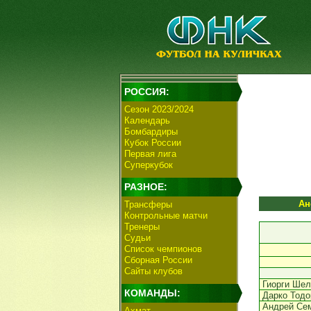
РОССИЯ:
Сезон 2023/2024
Календарь
Бомбардиры
Кубок России
Первая лига
Суперкубок
РАЗНОЕ:
Ан
Трансферы
Контрольные матчи
Тренеры
Судьи
Список чемпионов
Сборная России
Сайты клубов
Гиорги Шел
КОМАНДЫ:
Дарко Тодо
Андрей Се
Ахмат