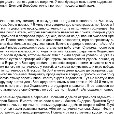
ет долго терпеть данное падение. У оренбуржцев есть также кадровые
лья, Дмитрий Воробьев точно пропустят предстоящий матч.
чали встречу команды и не мудрено, погода не располагает к быстрому
усов. Уже в первые 7-8 минут мы увидели две микротравмы, но Перес и 
 матча довольно неожиданно случился гол в исполнении грозненцев. То
озяев пошла атака, которая закончилась навесом на Конате, который удар
правился и парировал удар, однако, первым на добивании оказался Арт
ым. После гола соперники не добавили в скоростях, игра по-прежнему бы
атча был больше на руку хозяевам. Ближе к середине первого тайма «
торый вновь завершился результативным действием. Сначала, после роз
яч на углу вратарской, откуда пяточкой покатил сферу мимо Ходанович
л Арсен Адамов, который вынес мяч с линии ворот на угловой. А уже 
лось: суета во вратарской «Оренбурга» заканчивается ударом Конате, с
 на Беришу, а Бернард пробил через себя метров с семи, вколотив мяч 
ем ничего не получалось у гостей, а хозяева почувствовали вкус побед
что получилось с блеском. На 35-й минуте дело дошло до разгрома: сд
никто не помешал Владимиру продвинуться вперёд и пробить низом со 
равую стойку ворот и вновь капитулирует Ходанович. Тут же жёлтую пол
другому в этот день Бернарда остановить было сложно. На 44-й минуте 
ного, но в этот раз Ходанович с его ударом справился. В оставшееся в
то активность оренбуржцы, но всё тщетно. Первый тайм оказался полно
е замены произвёл в перерыве Ярошик!!! Адамов отправился отдыхать,
Иван Башич. Вместо них на поле вышли: Максим Сидоров, Джастин Куэр
бменялись соперники не точными ударами в дебюте второго тайма. Грубо
 что при таком развитии матча, жёлтую получили хозяева. Задел Ильин 
остаточно для предупреждения. Пошла игра на встречных курсах, но до