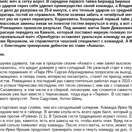
внёс мяч в сетку ворот. В середине первого тайма Бернард Бериша
ударом через себя удвоил преимущество своей команды, а Влади
л дело до разгрома на 35-й минуте, с его точным ударом со средней
вратарь гостей не справился. Могли хозяева забить и четвёртый мяч
тот раз не сумел переиграть Ходановича. Кошмарный первый тайм
массовые замены никак не помогли гостям вернуться в игру, а вот 
Ромащенко принесли результат. Под занавес матча Заим Диванови
расную передачу на Камило, который поставил жирную голевую точ
провальный матч «Оренбурга» оставляет уральскую команду на дн
ржи Ярошиком, не справляется чешский специалист с командой. А 
 с блестящим тренерским дебютом во главе «Ахмата».
ия.
шуева удивила, так как в прошлом сезоне «Ахмат» с ним занял высокое 
казалось, что кредит доверия у него солидный. Но ужасный старт в тек
осле поражения от «Пари НН» Сергея Абуезидовича попросили на выход
мащенко, и теперь очень интересно посмотреть, станет ли приход новог
стов. Ромащенко в последний раз самостоятельно работал еще в 2010 
се успехи Черчесова последних лет тесно связаны с ним как с главным
Саламовичу, в том числе и в сборной, посмотрим, как сложится самосто
Грозном уже был вместе с Черчесовым, тогда еще в «Тереке». В составе
 матч пропустят: Лечи Садулаев, Антон Швец.
стартовал еще слабее, чем его сегодняшний соперник. Команда Иржи Яр
еднем месте в таблице. В активе клуба есть всего один балл, который 
нии против «Рубина» (1:1). В Грозном гости традиционно играют плохо. 
о в этот раз, кажется, есть все шансы на то, чтобы взять очки. Вряд ли
ней сильно поменяет игру команды. После этого матча, кстати, может п
сли Иржи Ярошик продолжит транжирить очки и тянуть команду на дно, т