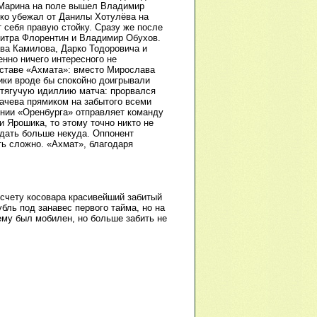
 Марина на поле вышел Владимир
гко убежал от Данилы Хотулёва на
 себя правую стойку. Сразу же после
битра Флорентин и Владимир Обухов.
а Камилова, Дарко Тодоровича и
нно ничего интересного не
оставе «Ахмата»: вместо Мирослава
ики вроде бы спокойно доигрывали
 тягучую идиллию матча: прорвался
вачева прямиком на забытого всеми
ении «Оренбурга» отправляет команду
 Ярошика, то этому точно никто не
адать больше некуда. Оппонент
ть сложно. «Ахмат», благодаря
счету косовара красивейший забитый
бль под занавес первого тайма, но на
ему был мобилен, но больше забить не