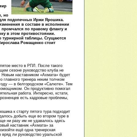
мир
, но
 для подопечных Иржи Ярошика.
изменения в составе в исполнении
ч промчался по правому флангу и
ку в этом противостоянии.
е турнирной таблицы. Сгущаются
Мирослава Ромащенко стоит
пятое место в РПЛ. После такого
ущем сезоне руководство клуба не
. Новым наставником «Ахмата» будет
о главного тренера неким толчком
году — в белгородском «Салюте». Тем
 помощником. Он продуктивно помогал
ятельная работа. Интересно, кстати,
 грозненцев есть кадровые проблемы,
ошика к старту пятого тура подходит
удалось добыть еще во втором туре в
Еще ни разу им не удавалось здесь
 новый наставник «Ахмата» за
роизойти ещё одна тренерская
о вряд ли руководство уральской