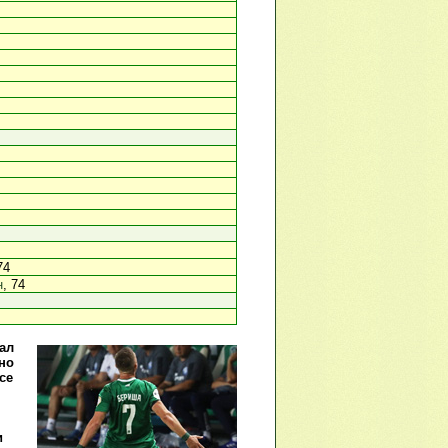
74
н
, 74
ал
но
се
и