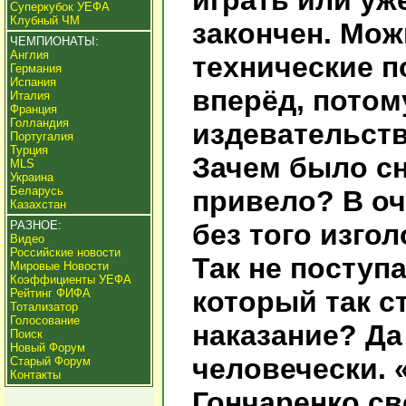
играть или уже
Суперкубок УЕФА
Клубный ЧМ
закончен. Мо
ЧЕМПИОНАТЫ:
Англия
технические п
Германия
Испания
вперёд, потом
Италия
Франция
Голландия
издевательст
Португалия
Турция
Зачем было сн
MLS
Украина
Беларусь
привело? В оч
Казахстан
РАЗНОЕ:
без того изго
Видео
Российские новости
Так не поступ
Мировые Новости
Коэффициенты УЕФА
который так ст
Рейтинг ФИФА
Тотализатор
Голосование
наказание? Да
Поиск
Новый Форум
человечески. 
Старый Форум
Контакты
Гончаренко св