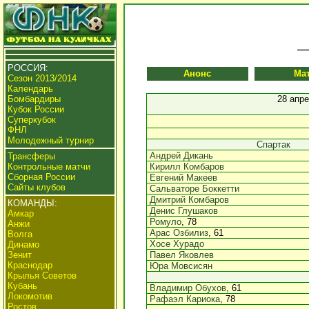
РОССИЯ:
Анонс
Ма
Сезон 2013/2014
Календарь
Бомбардиры
28 апре
Кубок России
Суперкубок
ФНЛ
Молодежный турнир
Спартак
Андрей Дикань
Трансферы
Контрольные матчи
Кирилл Комбаров
Сборная России
Евгений Макеев
Сайты клубов
Сальваторе Боккетти
Дмитрий Комбаров
КОМАНДЫ:
Денис Глушаков
Амкар
Ромуло
, 78
Анжи
Арас Озбилиз
, 61
Волга
Хосе Хурадо
Динамо
Зенит
Павел Яковлев
Краснодар
Юра Мовсисян
Крылья Советов
Кубань
Владимир Обухов
, 61
Локомотив
Рафаэл Кариока
, 78
Ростов