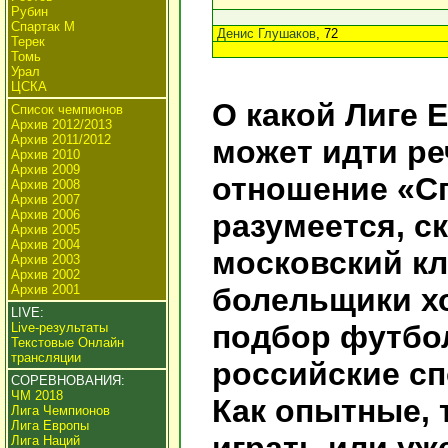
Рубин
Спартак М
Денис Глушаков
, 72
Терек
Томь
Урал
ЦСКА
О какой Лиге
Список чемпионов
Архив 2012/2013
Архив 2011/2012
может идти ре
Архив 2010
Архив 2009
отношение «Сп
Архив 2008
Архив 2007
Архив 2006
разумеется, с
Архив 2005
Архив 2004
московский к
Архив 2003
Архив 2002
Архив 2001
болельщики хо
LIVE:
подбор футбол
Live-результаты
Текстовые Онлайн
трансляции
российские сп
СОРЕВНОВАНИЯ:
ЧМ 2018
Как опытные, 
Лига Чемпионов
Лига Европы
Лига Наций