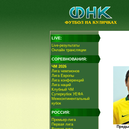
LIVE:
Live-результаты
Онлайн трансляции
СОРЕВНОВАНИЯ:
ЧМ 2026
Лига чемпионов
Лига Европы
Лига конференций
Лига наций
Клубный ЧМ
Суперкубок УЕФА
Межконтинентальный
кубок
РОССИЯ:
Премьер-лига
Первая лига
Преды
Вторая лига