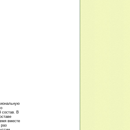
сиональную
го
 состав. В
оставе
ремя вместе
 раз
уссии,