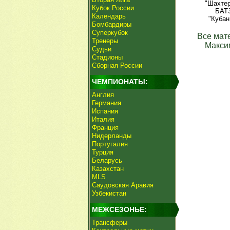
"Шахтер
Кубок России
БАТЭ
Календарь
"Кубан
Бомбардиры
Суперкубок
Все мат
Тренеры
Макси
Судьи
Стадионы
Сборная России
ЧЕМПИОНАТЫ:
Англия
Германия
Испания
Италия
Франция
Нидерланды
Португалия
Турция
Беларусь
Казахстан
MLS
Саудовская Аравия
Узбекистан
МЕЖСЕЗОНЬЕ:
Трансферы