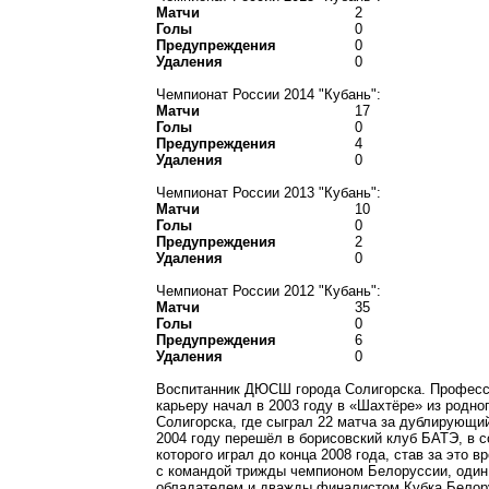
Матчи
2
Голы
0
Предупреждения
0
Удаления
0
Чемпионат России 2014 "Кубань":
Матчи
17
Голы
0
Предупреждения
4
Удаления
0
Чемпионат России 2013 "Кубань":
Матчи
10
Голы
0
Предупреждения
2
Удаления
0
Чемпионат России 2012 "Кубань":
Матчи
35
Голы
0
Предупреждения
6
Удаления
0
Воспитанник ДЮСШ города Солигорска. Профес
карьеру начал в 2003 году в «Шахтёре» из родно
Солигорска, где сыграл 22 матча за дублирующий
2004 году перешёл в борисовский клуб БАТЭ, в с
которого играл до конца 2008 года, став за это в
с командой трижды чемпионом Белоруссии, один
обладателем и дважды финалистом Кубка Белор