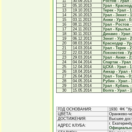
11
30.09.2013
Ростов - Урал -
12
05.10.2013
Урал - Краснода
13
19.10.2013
Терек - Урал - 1
14
26.10.2013
Урал - Зенит - 1
15
03.11.2013
Анжи - Урал - 0
16
08.11.2013
Урал - Ростов -
17
24.11.2013
Урал - Крылья 
18
30.11.2013
Динамо - Урал -
19
06.12.2013
Зенит - Урал - 2
20
08.03.2014
Краснодар - Ура
21
14.03.2014
Урал - Терек - 2
22
22.03.2014
Локомотив - Ура
23
29.03.2014
Урал - Анжи - 2
24
04.04.2014
Спартак - Урал 
25
12.04.2014
ЦСКА - Урал - 1
26
18.04.2014
Амкар - Урал - 
27
26.04.2014
Урал - Томь - 0
28
04.05.2014
Рубин - Урал - 
29
10.05.2014
Урал - Кубань -
30
15.05.2014
Волга - Урал - 1
ГОД ОСНОВАНИЯ:
1930. ФК "Ур
ЦВЕТА:
Оранжево-че
ДОСТИЖЕНИЯ:
Высшее дост
г. Екатеринб
АДРЕС КЛУБА:
Официальны