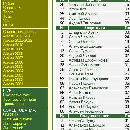
Рубин
28
Николай Заболотный
16
Спартак М
33
Игорь Кот
03
Терек
35
Дмитрий Арапов
09
Томь
44
Иван Клюев
17
Урал
96
Андрей Тимофеев
08
ЦСКА
№
Защитники
Го
Список чемпионов
2
Владимир Хозин
03
Архив 2012/2013
4
Данил Чернов
24
Архив 2011/2012
6
Сёлви Оттесен
18
Архив 2010
7
Александр Данцев
14
Архив 2009
13
Денис Тумасян
24
Архив 2008
20
Андрей Чухлей
02
Архив 2007
32
Артемий Дорожинский
12
Архив 2006
38
Арсен Омарбеков
01
Архив 2005
39
Игнат Сабирзянов
13
Архив 2004
52
Роман Шалин
26
Архив 2003
53
Рустам Нисафутдинов
22
Архив 2002
59
Павел Паршин
05
Архив 2001
63
Александр Белозеров
27
LIVE:
65
Алан Багаев
07
Live-результаты
72
Ратмир Киреев
12
Текстовые Онлайн
82
Артем Вакурин
08
трансляции
84
Роман Набиуллин
03
СОРЕВНОВАНИЯ:
88
Алексей Герасимов
15
ЧМ 2018
№
Полузащитники
Го
Лига Чемпионов
3
Чисамба Лунгу
31
Лига Европы
11
Александр Щаницин
02
Лига Наций
12
Александр Новиков
12