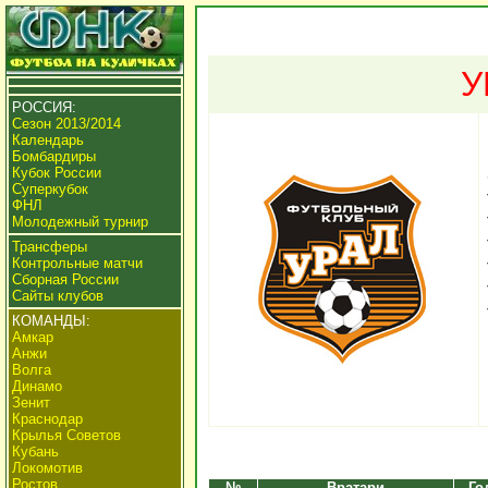
У
РОССИЯ:
Сезон 2013/2014
Календарь
Бомбардиры
Кубок России
Суперкубок
ФНЛ
Молодежный турнир
Трансферы
Контрольные матчи
Сборная России
Сайты клубов
КОМАНДЫ:
Амкар
Анжи
Волга
Динамо
Зенит
Краснодар
Крылья Советов
Кубань
Локомотив
Ростов
№
Вратари
Го