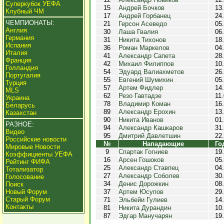
Суперкубок УЕФА
15
Андрей Бочков
13
Клубный ЧМ
17
Андрей Горбанец
24
ЧЕМПИОНАТЫ:
21
Герсон Асеведо
05
Англия
30
Лаша Гвалия
06
Германия
31
Никита Тихонов
18
Испания
36
Роман Маркелов
04
Италия
41
Александр Сапета
28
Франция
42
Михаил Филиппов
10
Голландия
54
Эдуард Валиахметов
26
Португалия
55
Евгений Шумихин
05
Турция
57
Артем Фидлер
14
MLS
62
Резо Гавтадзе
11
Украина
78
Владимир Коман
16
Беларусь
89
Александр Ерохин
13
Казахстан
90
Никита Иванов
01
РАЗНОЕ:
94
Александр Кашкаров
31
Видео
95
Дмитрий Давлетшин
22
Российские новости
№
Нападающие
Го
Мировые Новости
9
Спартак Гогниев
19
Коэффициенты УЕФА
16
Арсен Гошоков
05
Рейтинг ФИФА
25
Александр Ставпец
04
Тотализатор
27
Александр Соболев
30
Голосование
34
Денис Дорожкин
08
Поиск
Новый Форум
37
Артем Юсупов
29
Старый Форум
71
Эльбейи Гулиев
14
Контакты
81
Никита Дурандин
10
87
Эдгар Манучарян
19