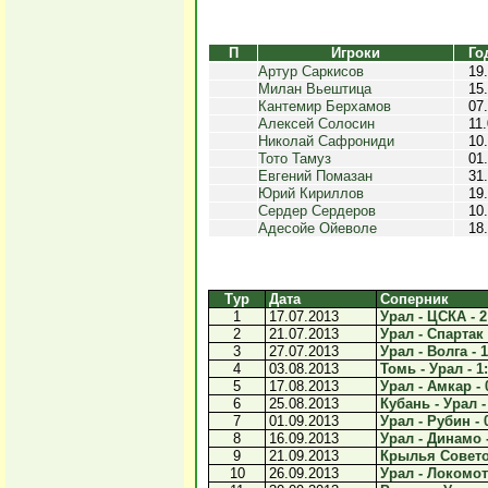
П
Игроки
Го
Артур Саркисов
19
Милан Вьештица
15
Кантемир Берхамов
07
Алексей Солосин
11
Николай Сафрониди
10
Тото Тамуз
01
Евгений Помазан
31
Юрий Кириллов
19
Сердер Сердеров
10
Адесойе Ойеволе
18
Тур
Дата
Соперник
1
17.07.2013
Урал - ЦСКА - 2
2
21.07.2013
Урал - Спартак 
3
27.07.2013
Урал - Волга - 1
4
03.08.2013
Томь - Урал - 1
5
17.08.2013
Урал - Амкар - 
6
25.08.2013
Кубань - Урал -
7
01.09.2013
Урал - Рубин - 
8
16.09.2013
Урал - Динамо -
9
21.09.2013
Крылья Советов
10
26.09.2013
Урал - Локомоти