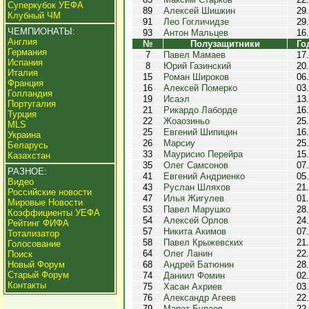
Суперкубок УЕФА
89
Алексей Шишкин
29
Клубный ЧМ
91
Лео Гогличидзе
29
ЧЕМПИОНАТЫ:
93
Антон Мальцев
16
Англия
№
Полузащитники
Го
Германия
7
Павел Мамаев
17
Испания
8
Юрий Газинский
20
Италия
15
Роман Широков
06
Франция
16
Алексей Померко
03
Голландия
19
Исаэл
13
Португалия
21
Рикардо Лаборде
16
Турция
22
Жоаозиньо
25
MLS
25
Евгений Шипицин
16
Украина
26
Марсиу
25
Беларусь
33
Маурисио Перейра
15
Казахстан
35
Олег Самсонов
07
РАЗНОЕ:
41
Евгений Андриенко
05
Видео
43
Руслан Шляхов
21
Российские новости
47
Илья Жигулев
01
Мировые Новости
53
Павел Марушко
28
Коэффициенты УЕФА
54
Алексей Орлов
24
Рейтинг ФИФА
57
Никита Акимов
07
Тотализатор
58
Павел Крыжевских
21
Голосование
64
Олег Ланин
22
Поиск
Новый Форум
68
Андрей Батюнин
28
Старый Форум
74
Даниил Фомин
02
Контакты
75
Хасан Ахриев
03
76
Александр Агеев
22
79
Марат Бураев
22