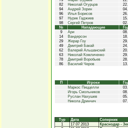
82
Николай Огурцов
22
94
Андрей Зорин
04
96
Илья Борисов
26
97
Нурик Гаджиев
15
98
Сергей Петров
02
№
Нападающие
Го
9
Ари
08
14
Вандерсон
18
29
Жерар Гоу
29
49
Дмитрий Бакай
24
62
Валерий Альшанский
20
63
Николай Комличенко
29
78
Дмитрий Воробьев
28
86
Василий Черов
13
П
Игроки
Го
Маркос Пиццелли
03
Игорь Смольников
08
Руслан Нахушев
05
Никола Дринчич
07
Тур
Дата
Соперник
1
17.07.2013
Краснодар - Зен