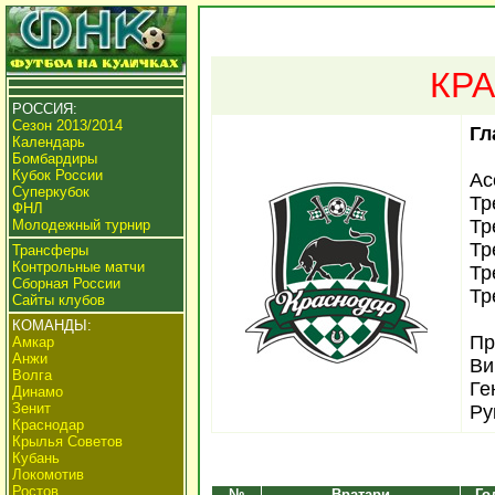
КРА
РОССИЯ:
Сезон 2013/2014
Гл
Календарь
Бомбардиры
Кубок России
Ас
Суперкубок
Тр
ФНЛ
Тр
Молодежный турнир
Тр
Трансферы
Контрольные матчи
Тр
Сборная России
Тр
Сайты клубов
КОМАНДЫ:
Пр
Амкар
Анжи
Ви
Волга
Ге
Динамо
Зенит
Ру
Краснодар
Крылья Советов
Кубань
Локомотив
Ростов
№
Вратари
Го