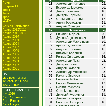
Рубин
23
Александр Фильцов
02
Спартак М
45
Всеволод Ермаков
06
Терек
51
Денис Кавлинов
10
Томь
61
Дмитрий Горячкин
12
Урал
73
Станислав Антипин
17
ЦСКА
84
Антон Федюшкин
21
Список чемпионов
88
Андрей Синицын
23
Архив 2012/2013
№
Защитники
Го
Архив 2011/2012
2
Николай Марков
20
Архив 2010
3
Душан Анджелкович
15
Архив 2009
4
Александр Мартынович
26
Архив 2008
5
Артур Енджейчик
04
Архив 2007
6
Андреас Гранквист
16
Архив 2006
17
Виталий Калешин
03
Архив 2005
27
Рагнар Сигурдссон
16
Архив 2004
37
Александр Лузин
02
Архив 2003
42
Дмитрий Новак
25
Архив 2002
46
Андрей Гамалян
27
Архив 2001
48
Александр Марченко
03
LIVE:
52
Рамиль Зябиров
21
Live-результаты
55
Неманья Тубич
08
Текстовые Онлайн
56
Сергей Хмелевский
17
трансляции
59
Кирилл Морозов
11
СОРЕВНОВАНИЯ:
67
Олег Михайлов
23
ЧМ 2018
71
Дмитрий Кузьмичев
19
Лига Чемпионов
72
Даниил Бочкарев
06
Лига Европы
81
Евгений Нестеренко
18
Лига Наций
83
Максим Старков
22