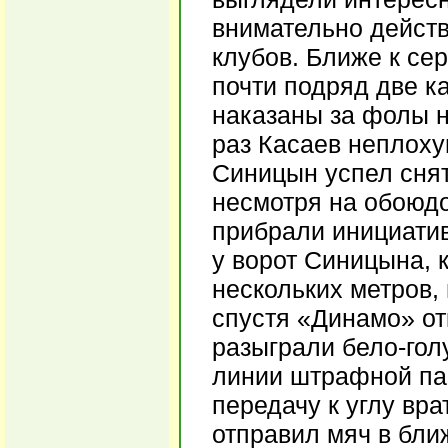
внимательно дейст
клубов. Ближе к се
почти подряд две к
наказаны за фолы н
раз Касаев неплоху
Синицын успел снят
несмотря на обоюдо
прибрали инициатив
у ворот Синицына, 
нескольких метров,
спустя «Динамо» от
разыграли бело-гол
линии штрафной пас
передачу к углу вра
отправил мяч в бли