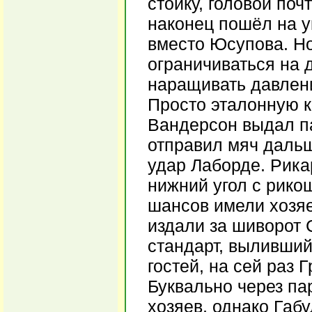
стойку, головой поч
наконец пошёл на 
вместо Юсупова. Но
ограничиваться на 
наращивать давлени
Просто эталонную к
Вандерсон выдал па
отправил мяч дальш
удар Лаборде. Рика
нижний угол с рико
шансов имели хозяе
издали за шиворот
стандарт, выливши
гостей, на сей раз 
Буквально через пар
хозяев, однако Габ