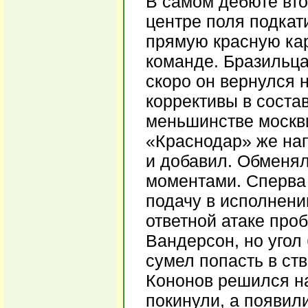
В самом дебюте вто
центре поля подкат
прямую красную кар
команде. Бразильца
скоро он вернулся 
коррективы в соста
меньшинстве москви
«Краснодар» же нап
и добавил. Обменя
моментами. Сперва
подачу в исполнени
ответной атаке про
Вандерсон, но угол
сумел попасть в ст
Кононов решился на
покинули, а появил