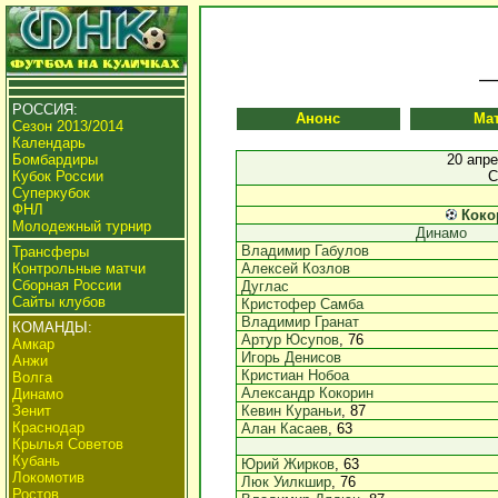
РОССИЯ:
Анонс
Ма
Сезон 2013/2014
Календарь
Бомбардиры
20 апре
Кубок России
С
Суперкубок
ФНЛ
Коко
Молодежный турнир
Динамо
Владимир Габулов
Трансферы
Контрольные матчи
Алексей Козлов
Сборная России
Дуглас
Сайты клубов
Кристофер Самба
Владимир Гранат
КОМАНДЫ:
Артур Юсупов
, 76
Амкар
Игорь Денисов
Анжи
Кристиан Нобоа
Волга
Александр Кокорин
Динамо
Зенит
Кевин Кураньи
, 87
Краснодар
Алан Касаев
, 63
Крылья Советов
Кубань
Юрий Жирков
, 63
Локомотив
Люк Уилкшир
, 76
Ростов