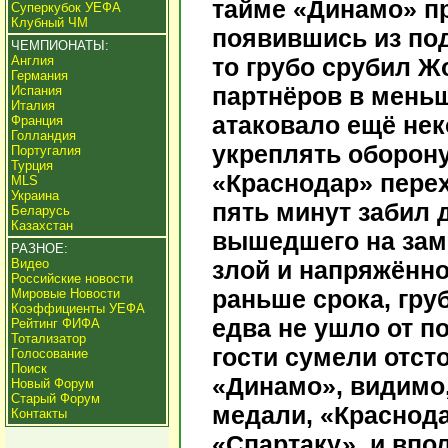
тайме «Динамо» пр
Суперкубок УЕФА
Клубный ЧМ
появившись из под
ЧЕМПИОНАТЫ:
Англия
то грубо срубил Ж
Германия
партнёров в мень
Испания
Италия
атаковало ещё нек
Франция
Голландия
укреплять оборону 
Португалия
Турция
«Краснодар» перех
MLS
Украина
пять минут забил
Беларусь
Казахстан
вышедшего на зам
РАЗНОЕ:
Видео
злой и напряжённо
Российские новости
раньше срока, гру
Мировые Новости
Коэффициенты УЕФА
едва не ушло от п
Рейтинг ФИФА
Тотализатор
гости сумели отст
Голосование
Поиск
«Динамо», видимо
Новый Форум
Старый Форум
медали, «Краснод
Контакты
«Спартаку», и впо