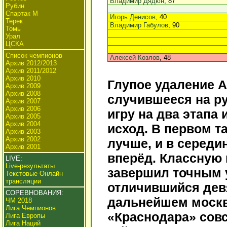
Владимир Дядюн
, 87
Рубин
Спартак М
Игорь Денисов
, 40
Терек
Владимир Габулов
, 90
Томь
Урал
ЦСКА
Список чемпионов
Алексей Козлов
, 48
Архив 2012/2013
Архив 2011/2012
Архив 2010
Глупое удаление А
Архив 2009
Архив 2008
случившееся на р
Архив 2007
Архив 2006
игру на два этапа
Архив 2005
Архив 2004
исход. В первом т
Архив 2003
Архив 2002
лучше, и в середи
Архив 2001
вперёд. Классную
LIVE:
Live-результаты
завершил точным 
Текстовые Онлайн
трансляции
отличившийся девя
СОРЕВНОВАНИЯ:
дальнейшем москв
ЧМ 2018
Лига Чемпионов
«Краснодара» совс
Лига Европы
Лига Наций