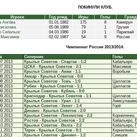
ПОКИНУЛИ КЛУБ.
Игроки
Год рожд.
Игры
Голы
Гражд
а Ангбва
01.01.1982
175
8
Камерун
ригалава
05.08.1989
79
1
Грузия
о Себальос
04.03.1986
19
1
Парагвай
 Максимов
02.02.1987
54
9
Россия
Чемпионат России 2013/2014.
а
Соперник
Голы
07.2013
Крылья Советов - Спартак - 1:2
Кабальеро
07.2013
ЦСКА - Крылья Советов - 2:1
Максимов
07.2013
Крылья Советов - Анжи - 1:1
Воробьев
08.2013
Амкар - Крылья Советов - 0:0
08.2013
Крылья Советов - Томь - 1:0
Цаллагов
08.2013
Рубин - Крылья Советов - 1:1
Цаллагов
09.2013
Крылья Советов - Кубань - 0:0
09.2013
Краснодар - Крылья Советов - 1:1
Цаллагов
09.2013
Крылья Советов - Урал - 1:1
Амисулашви
09.2013
Крылья Советов - Зенит - 1:4
Горё
09.2013
Динамо - Крылья Советов - 2:0
10.2013
Крылья Советов - Локомотив - 2:2
Корниленко,
10.2013
Ростов - Крылья Советов - 1:2
Кабальеро, 
10.2013
Крылья Советов - Волга - 2:2
Кабальеро, 
11.2013
Терек - Крылья Советов - 0:1
Корниленко
11.2013
Крылья Советов - Динамо - 1:2
Семшов