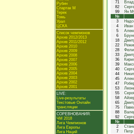
71
Влад
Рубин
82
Серг
Спартак М
99
Ян М
Терек
№
Томь
3
Надс
Урал
ЦСКА
4
Иван
5
Алек
Список чемпионов
6
Брун
Архив 2012/2013
18
Дмит
Архив 2011/2012
22
Режи
Архив 2010
28
Фели
Архив 2009
33
Дмит
Архив 2008
36
Кири
Архив 2007
Архив 2006
39
Макс
Архив 2005
40
Серг
Архив 2004
44
Ники
Архив 2003
45
Алек
Архив 2002
47
Робе
Архив 2001
53
Леон
55
Серо
LIVE:
58
Айзе
Live-результаты
Текстовые Онлайн
65
Дмит
трансляции
75
Паве
88
Вале
СОРЕВНОВАНИЯ:
92
Серг
ЧМ 2018
№
Лига Чемпионов
2
Стан
Лига Европы
7
Петр
Лига Наций