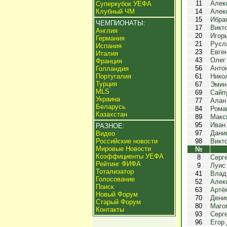
11
Алек
Суперкубок УЕФА
Клубный ЧМ
14
Алек
15
Ибра
ЧЕМПИОНАТЫ:
17
Викт
Англия
20
Игор
Германия
21
Русл
Испания
23
Евге
Италия
43
Олег
Франция
56
Анто
Голландия
Португалия
61
Нико
Турция
67
Эмин
MLS
69
Сайп
Украина
77
Алан
Беларусь
84
Рома
Казахстан
89
Макс
95
Иван
РАЗНОЕ:
97
Дани
Видео
Российские новости
98
Викт
Мировые Новости
№
Коэффициенты УЕФА
8
Серг
Рейтинг ФИФА
9
Луис
Тотализатор
41
Влад
Голосование
52
Алек
Поиск
63
Артё
Новый Форум
70
Дени
Старый Форум
80
Маго
Контакты
93
Серг
96
Егор