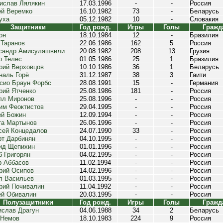
ислав Лялякин
17.03.1996
-
-
Россия
ей Веремко
16.10.1982
73
-
Беларусь
уха
05.12.1982
10
-
Словакия
Защитники
Год рожд.
Игры
Голы
Гражд
он
18.10.1984
12
-
Бразилия
 Таранов
22.06.1986
162
5
Россия
сандр Амисулашвили
20.08.1982
208
13
Грузия
о Телес
01.05.1986
25
1
Бразилия
рий Верховцов
10.10.1986
36
1
Беларусь
наль Горё
31.12.1987
38
3
Гаити
сио Браун Форбс
28.08.1991
15
-
Германия
рий Ятченко
25.08.1986
181
-
Россия
лл Миронов
25.08.1996
-
-
Россия
им Феоктистов
29.04.1995
-
-
Россия
ей Божин
12.09.1994
-
-
Россия
та Мартынов
26.06.1996
-
-
Россия
сей Концедалов
24.07.1990
33
-
Россия
рт Дарбинян
04.10.1995
-
-
Россия
ид Щепихин
01.01.1996
-
-
Россия
б Григорян
04.02.1995
-
-
Россия
р Аббасов
11.02.1994
-
-
Россия
рий Осипов
14.02.1996
-
-
Россия
л Васильев
01.03.1995
-
-
Россия
рий Почивалин
11.04.1992
-
-
Россия
ей Обивалин
20.03.1995
-
-
Россия
Полузащитники
Год рожд.
Игры
Голы
Гражд
ислав Драгун
04.06.1988
34
2
Беларусь
 Немов
18.10.1983
224
9
Россия