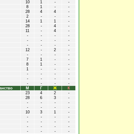
10
1
-
-
8
1
-
-
28
4
4
-
2
-
-
-
14
1
1
-
28
-
4
-
11
-
4
-
-
-
-
-
-
-
-
-
-
-
-
-
12
-
2
-
-
-
-
-
7
1
-
-
8
1
-
-
1
-
-
-
-
-
-
-
-
-
-
-
-
-
-
-
анство
М
Г
Ж
К
23
4
2
-
28
6
3
-
-
-
-
-
-
-
-
-
10
3
1
-
-
-
-
-
-
-
-
-
-
-
-
-
-
-
-
-