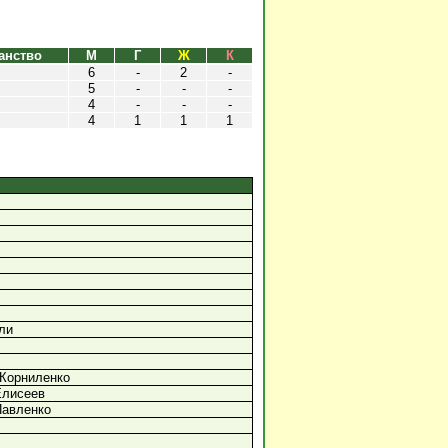
анство
М
Г
Ж
К
6
-
2
-
5
-
-
-
4
-
-
-
4
1
1
1
ли
 Корниленко
Елисеев
Павленко