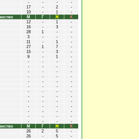
-
-
-
-
17
-
2
-
10
-
1
-
анство
М
Г
Ж
К
12
-
1
-
16
-
3
-
28
1
-
-
3
-
-
-
11
-
1
-
27
1
7
-
15
-
3
-
9
-
1
-
-
-
-
-
-
-
-
-
-
-
-
-
-
-
-
-
-
-
-
-
-
-
-
-
-
-
-
-
-
-
-
-
-
-
-
-
-
-
-
-
-
-
-
-
-
-
-
-
-
-
-
-
анство
М
Г
Ж
К
26
2
5
-
26
-
5
-