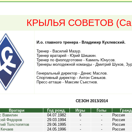
КРЫЛЬЯ СОВЕТОВ (Са
И.о. главного тренера - Владимир Кухлевский.
Тренер - Василий Мазур.
Тренер вратарей - Юрий Шишкин.
Тренер по физподготовке - Камиль Юнусов.
Тренеры молодежной команды - Дмитрий Шуков, Зур
Генеральный директор - Денис Маслов.
Спортивный директор - Антон Синьков.
Пресс-атташе - Максим Съестнов.
СЕЗОН 2013/2014
Вратари
Год рожд.
Игры
Голы
Гражд
с Вавилин
04.07.1982
6
-
Россия
сей Федоров
29.03.1994
-
-
Россия
лий Толстопятов
29.06.1995
-
-
Россия
 Кечаев
24.05.1996
-
-
Россия