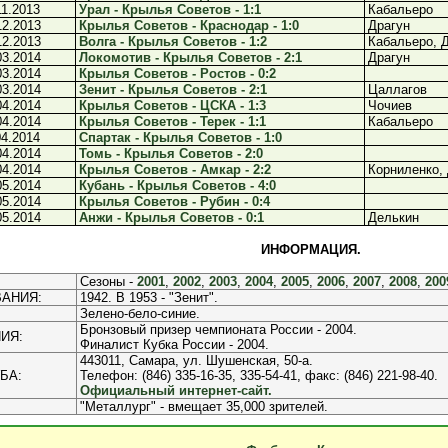
11.2013
Урал - Крылья Советов - 1:1
Кабальеро
12.2013
Крылья Советов - Краснодар - 1:0
Драгун
12.2013
Волга - Крылья Советов - 1:2
Кабальеро, 
03.2014
Локомотив - Крылья Советов - 2:1
Драгун
03.2014
Крылья Советов - Ростов - 0:2
03.2014
Зенит - Крылья Советов - 2:1
Цаллагов
04.2014
Крылья Советов - ЦСКА - 1:3
Чочиев
04.2014
Крылья Советов - Терек - 1:1
Кабальеро
04.2014
Спартак - Крылья Советов - 1:0
04.2014
Томь - Крылья Советов - 2:0
04.2014
Крылья Советов - Амкар - 2:2
Корниленко,
05.2014
Кубань - Крылья Советов - 4:0
05.2014
Крылья Советов - Рубин - 0:4
05.2014
Анжи - Крылья Советов - 0:1
Делькин
ИНФОРМАЦИЯ.
Сезоны -
2001
,
2002
,
2003
,
2004
,
2005
,
2006
,
2007
,
2008
,
200
АНИЯ:
1942. В 1953 - "Зенит".
Зелено-бело-синие.
Бронзовый призер чемпионата России - 2004.
ИЯ:
Финалист Кубка России - 2004.
443011, Самара, ул. Шушенская, 50-а.
БА:
Телефон: (846) 335-16-35, 335-54-41, факс: (846) 221-98-40.
Официальный интернет-сайт.
"Металлург" - вмещает 35,000 зрителей.