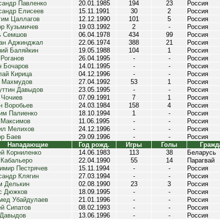
сандр Павленко
20.01.1985
194
23
Россия
сандр Елисеев
15.11.1991
30
2
Россия
гим Цаллагов
12.12.1990
101
5
Россия
ор Кузьмичев
19.03.1992
2
-
Россия
ь Семшов
06.04.1978
434
99
Россия
ан Аджинджал
22.06.1974
388
21
Россия
ний Баляйкин
19.05.1988
104
1
Россия
 Роганов
26.04.1995
-
-
Россия
н Бочаров
14.01.1995
-
-
Россия
лай Кирица
04.12.1996
-
-
Россия
 Махмудов
27.04.1992
53
1
Россия
уттин Давыдов
23.05.1995
-
-
Россия
 Чочиев
07.09.1991
7
1
Россия
н Воробьев
24.03.1984
158
4
Россия
им Палиенко
18.10.1994
1
-
Россия
 Максимов
11.06.1995
-
-
Россия
ил Мелихов
24.12.1996
-
-
Россия
ор Баев
29.09.1996
-
-
Россия
Нападающие
Год рожд.
Игры
Голы
Гражд
ей Корниленко
14.06.1983
113
38
Беларусь
 Кабальеро
22.04.1990
55
14
Парагвай
имир Пестрячев
15.11.1994
-
-
Россия
сандр Клягин
27.03.1994
-
-
Россия
м Делькин
02.08.1990
23
3
Россия
с Дюжков
18.09.1995
-
-
Россия
мед Убайдулаев
21.01.1996
-
-
Россия
ей Сипатов
08.02.1993
-
-
Россия
 Давыдов
13.06.1996
-
-
Россия