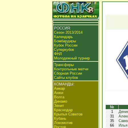
РОССИЯ:
Сезон 2013/2014
Календарь
Бомбардиры
Кубок России
Суперкубок
ФНЛ
Молодежный турнир
Трансферы
Контрольные матчи
Сборная России
Сайты клубов
КОМАНДЫ:
Амкар
Анжи
Волга
Динамо
Зенит
№
Краснодар
1
Дени
Крылья Советов
31
Алек
Кубань
35
Саве
Локомотив
66
Илья
Ростов