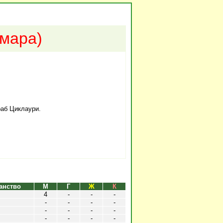
мара)
аб Циклаури.
анство
М
Г
Ж
К
4
-
-
-
-
-
-
-
-
-
-
-
-
-
-
-