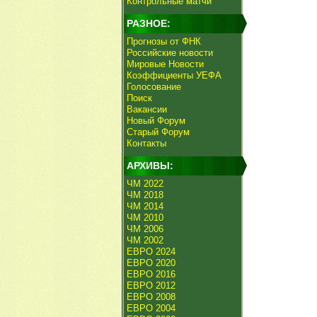
Контрольные матчи
РАЗНОЕ:
Прогнозы от ФНК
Российские новости
Мировые Новости
Коэффициенты УЕФА
Голосование
Поиск
Вакансии
Новый Форум
Старый Форум
Контакты
АРХИВЫ:
ЧМ 2022
ЧМ 2018
ЧМ 2014
ЧМ 2010
ЧМ 2006
ЧМ 2002
ЕВРО 2024
ЕВРО 2020
ЕВРО 2016
ЕВРО 2012
ЕВРО 2008
ЕВРО 2004