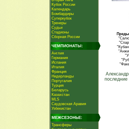
Кубок России
Календарь
Бомбардиры
Суперкубок
Тренеры
Судьи
Стадионы
Преды
Сборная России
"Салю
"Спар
ЧЕМПИОНАТЫ:
"Кубан
"Анжи
Англия
"У
Германия
"Руб
Испания
"Факе
Италия
Франция
Александр
Нидерланды
последние 
Португалия
Турция
Беларусь
Казахстан
MLS
Саудовская Аравия
Узбекистан
МЕЖСЕЗОНЬЕ:
Трансферы