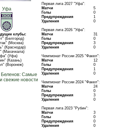
Первая лига 2027 "Уфа":
Матчи
5
Уфа
Голы
0
Предупреждения
1
Удаления
0
Первая лига 2026 "Уфа":
дущие клубы:
Матчи
31
т" (Белгород)
Голы
0
так" (Москва)
Предупреждения
3
ь" (Краснодар)
Удаления
0
" (Махачкала)
фа" (Уфа)
Чемпионат России 2025 "Факел":
ин" (Казань)
Матчи
12
л" (Воронеж)
Голы
0
Предупреждения
1
Удаления
0
 Беленов: Самые
и свежие новости
Чемпионат России 2024 "Факел":
Матчи
24
Голы
0
Предупреждения
3
Удаления
0
Первая лига 2023 "Рубин":
Матчи
3
Голы
0
Предупреждения
0
Удаления
0