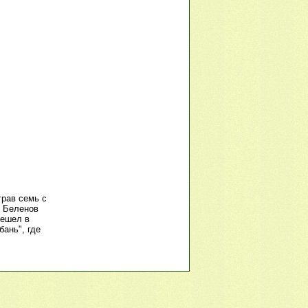
грав семь с
м Беленов
решел в
бань", где