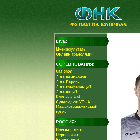
LIVE:
Live-результаты
Онлайн трансляции
СОРЕВНОВАНИЯ:
ЧМ 2026
Лига чемпионов
Лига Европы
Лига конференций
Лига наций
Клубный ЧМ
Суперкубок УЕФА
Межконтинентальный
кубок
РОССИЯ:
Премьер-лига
Первая лига
Вторая лига