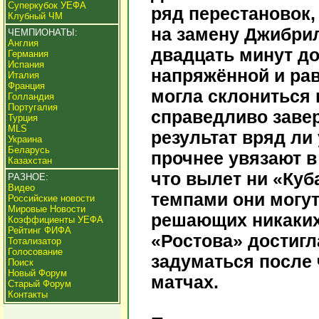
Суперкубок УЕФА
ряд перестановок,
Клубный ЧМ
на замену Джибрил
ЧЕМПИОНАТЫ:
Англия
двадцать минут д
Германия
Испания
напряжённой и рав
Италия
Франция
могла склониться 
Голландия
Португалия
справедливо заве
Турция
MLS
результат вряд ли
Украина
Беларусь
прочнее увязают в
Казахстан
что вылет ни «Куба
РАЗНОЕ:
Видео
темпами они могут
Российские новости
Мировые Новости
решающих никаких
Коэффициенты УЕФА
Рейтинг ФИФА
«Ростова» достигл
Тотализатор
Голосование
задуматься после 
Поиск
Новый Форум
матчах.
Старый Форум
Контакты