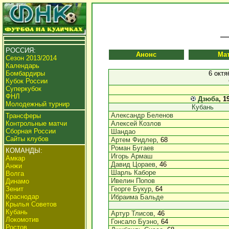
РОССИЯ:
Анонс
Ма
Сезон 2013/2014
Календарь
Бомбардиры
6 октя
Кубок России
Суперкубок
ФНЛ
Дзюба
, 1
Молодежный турнир
Кубань
Александр Беленов
Трансферы
Контрольные матчи
Алексей Козлов
Сборная России
Шандао
Сайты клубов
Артем Фидлер
, 68
Роман Бугаев
КОМАНДЫ:
Игорь Армаш
Амкар
Давид Цораев
, 46
Анжи
Шарль Каборе
Волга
Ивелин Попов
Динамо
Зенит
Георге Букур
, 64
Краснодар
Ибраима Бальде
Крылья Советов
Кубань
Артур Тлисов
, 46
Локомотив
Гонсало Буэно
, 64
Ростов