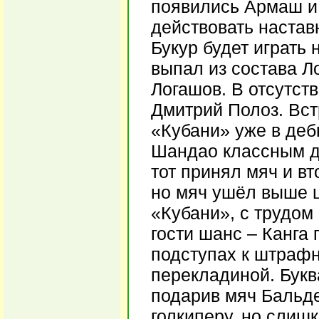
появились Армаш и
действовать настав
Букур будет играть 
выпал из состава Л
Логашов. В отсутст
Дмитрий Полоз. Вст
«Кубани» уже в деб
Шандао классным д
тот принял мяч и в
но мяч ушёл выше ц
«Кубани», с трудом
гости шанс – Канга
подступах к штраф
перекладиной. Букв
подарив мяч Бальде
голкиперу, но слиш