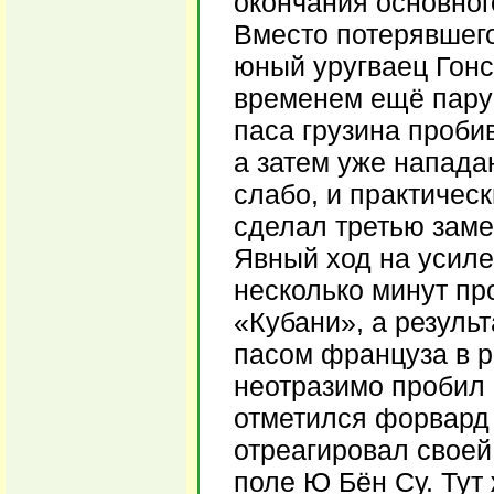
окончания основног
Вместо потерявшего
юный уругваец Гонс
временем ещё пару
паса грузина пробив
а затем уже напада
слабо, и практическ
сделал третью заме
Явный ход на усиле
несколько минут пр
«Кубани», а резуль
пасом француза в р
неотразимо пробил 
отметился форвард 
отреагировал своей
поле Ю Бён Су. Тут