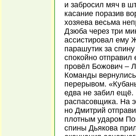
и забросил мяч в ш
касание поразив во
хозяева весьма неп
Дзюба через три ми
ассистировал ему 
парашутик за спину
спокойно отправил е
провёл Божович – Л
Команды вернулись 
перерывом. «Кубань
едва не забил ещё.
распасовщика. На э
но Дмитрий отправи
плотным ударом Поп
спины Дьякова прил