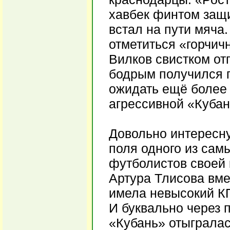
хавбек финтом защи
встал на пути мяча
отметиться «горчич
Вилков свистком от
бодрым получился п
ожидать ещё более 
агрессивной «Кубан
Довольно интересну
поля одного из сам
футболистов своей 
Артура Тлисова вме
имела невысокий КП
И буквально через 
«Кубань» отыгралас