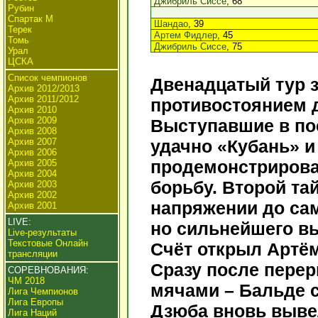
Джибриль Сиссе
, 68
Рубин
Спартак М
Шандао
, 39
Терек
Артем Фидлер
, 45
Томь
Джибриль Сиссе
, 75
Урал
ЦСКА
Список чемпионов
Двенадцатый тур 
Архив 2012/2013
Архив 2011/2012
противостоянием 
Архив 2010
Архив 2009
Выступавшие в по
Архив 2008
Архив 2007
удачно «Кубань» и
Архив 2006
продемонстрирова
Архив 2005
Архив 2004
борьбу. Второй та
Архив 2003
Архив 2002
напряжении до сам
Архив 2001
LIVE:
но сильнейшего вы
Live-результаты
Текстовые Онлайн
Счёт открыл Артём
трансляции
Сразу после пере
СОРЕВНОВАНИЯ:
ЧМ 2018
мячами – Бальде ср
Лига Чемпионов
Лига Европы
Дзюба вновь выве
Лига Наций