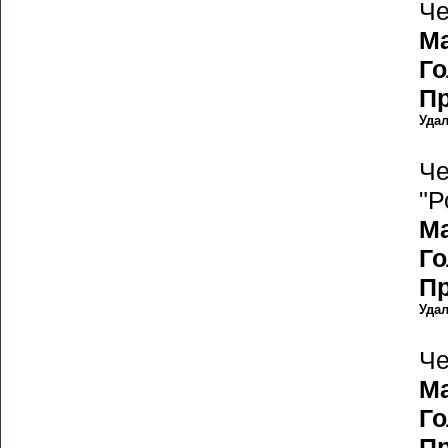
Че
М
Г
П
Уда
Че
"Р
М
Г
П
Уда
Че
М
Г
П