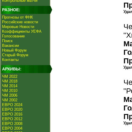
Контрольные матчи
П
РАЗНОЕ:
Уда
Прогнозы от ФНК
Российские новости
Че
Мировые Новости
Коэффициенты УЕФА
"Х
Голосование
Поиск
М
Вакансии
Новый Форум
Г
Старый Форум
П
Контакты
Уда
АРХИВЫ:
ЧМ 2022
Че
ЧМ 2018
ЧМ 2014
"Р
ЧМ 2010
ЧМ 2006
М
ЧМ 2002
ЕВРО 2024
Г
ЕВРО 2020
ЕВРО 2016
П
ЕВРО 2012
Уда
ЕВРО 2008
ЕВРО 2004