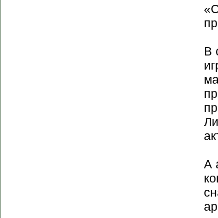
«С
пр
В 
иг
ма
пр
пр
Ли
ак
А 
ко
сн
ар