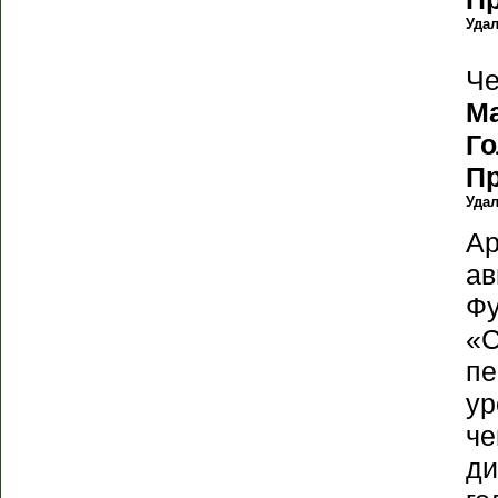
Уда
Че
М
Г
П
Уда
Ар
ав
Фу
«С
пе
ур
че
ди