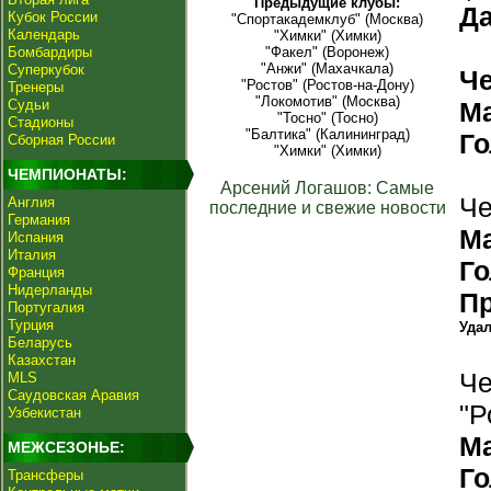
Предыдущие клубы:
Да
Кубок России
"Спортакадемклуб" (Москва)
Календарь
"Химки" (Химки)
Бомбардиры
"Факел" (Воронеж)
"Анжи" (Махачкала)
Суперкубок
Ч
"Ростов" (Ростов-на-Дону)
Тренеры
"Локомотив" (Москва)
Судьи
М
"Тосно" (Тосно)
Стадионы
"Балтика" (Калининград)
Г
Сборная России
"Химки" (Химки)
ЧЕМПИОНАТЫ:
Арсений Логашов: Самые
Че
Англия
последние и свежие новости
Германия
М
Испания
Италия
Г
Франция
Нидерланды
П
Португалия
Турция
Уда
Беларусь
Казахстан
Че
MLS
Саудовская Аравия
"Р
Узбекистан
М
МЕЖСЕЗОНЬЕ:
Г
Трансферы