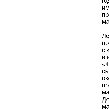
го
им
пр
ма
Ле
по
с 
в 
«Ф
сы
ок
по
ма
Де
ма