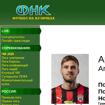
LIVE:
Live-результаты
Онлайн трансляции
СОРЕВНОВАНИЯ:
ЧМ 2026
А
Лига чемпионов
Лига Европы
Лига конференций
A
Лига наций
Клубный ЧМ
Суперкубок УЕФА
Межконтинентальный
П
кубок
П
РОССИЯ:
Н
Премьер-лига
Первая лига
Гра
Вторая лига