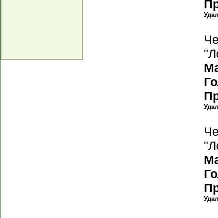
П
Уда
Че
"Л
М
Г
П
Уда
Че
"Л
М
Г
П
Уда