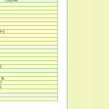
Спортинг
90+2
+2
, 76
87
0