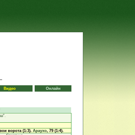
Видео
Онлайн
г
ш".
свои ворота (1:3).
Араухо
, 79 (1:4).