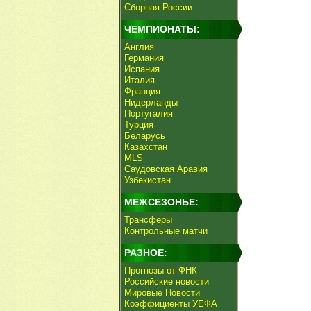
Сборная России
ЧЕМПИОНАТЫ:
Англия
Германия
Испания
Италия
Франция
Нидерланды
Португалия
Турция
Беларусь
Казахстан
MLS
Саудовская Аравия
Узбекистан
МЕЖСЕЗОНЬЕ:
Трансферы
Контрольные матчи
РАЗНОЕ:
Прогнозы от ФНК
Российские новости
Мировые Новости
Коэффициенты УЕФА