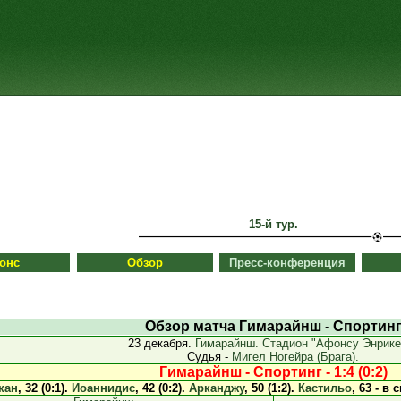
15-й тур.
онс
Обзор
Пресс-конференция
Обзор матча Гимарайнш - Спортин
23 декабря.
Гимарайнш. Стадион "Афонсу Энрике
Судья -
Мигел Ногейра (Брага).
Гимарайнш - Спортинг - 1:4 (0:2)
кан
, 32 (0:1).
Иоаннидис
, 42 (0:2).
Арканджу
, 50 (1:2).
Кастильо
, 63 - в 