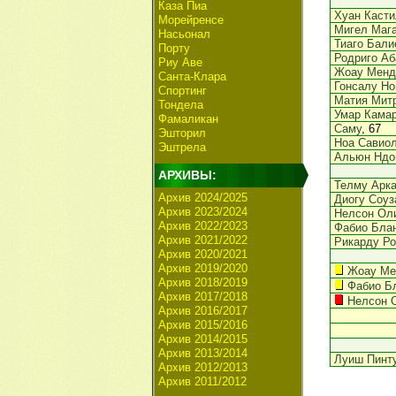
Каза Пиа
Хуан Касти
Морейренсе
Мигел Маг
Насьонал
Тиаго Бали
Порту
Родриго Аб
Риу Аве
Жоау Мен
Санта-Клара
Гонсалу Но
Спортинг
Матия Мит
Тондела
Умар Кама
Фамаликан
Саму
, 67
Эшторил
Ноа Савио
Эштрела
Альюн Ндо
АРХИВЫ:
Телму Арк
Архив 2024/2025
Диогу Соуз
Архив 2023/2024
Нелсон Ол
Архив 2022/2023
Фабио Бла
Архив 2021/2022
Рикарду Р
Архив 2020/2021
Архив 2019/2020
Жоау М
Архив 2018/2019
Фабио Б
Архив 2017/2018
Нелсон 
Архив 2016/2017
Архив 2015/2016
Архив 2014/2015
Архив 2013/2014
Луиш Пинт
Архив 2012/2013
Архив 2011/2012