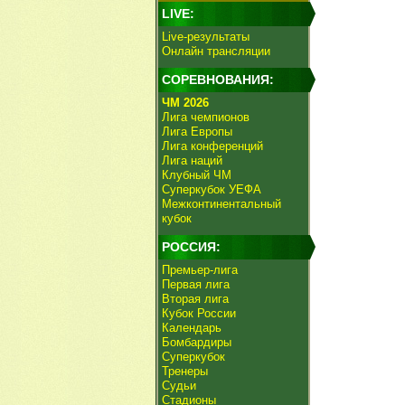
LIVE:
Live-результаты
Онлайн трансляции
СОРЕВНОВАНИЯ:
ЧМ 2026
Лига чемпионов
Лига Европы
Лига конференций
Лига наций
Клубный ЧМ
Суперкубок УЕФА
Межконтинентальный
кубок
РОССИЯ:
Премьер-лига
Первая лига
Вторая лига
Кубок России
Календарь
Бомбардиры
Суперкубок
Тренеры
Судьи
Стадионы