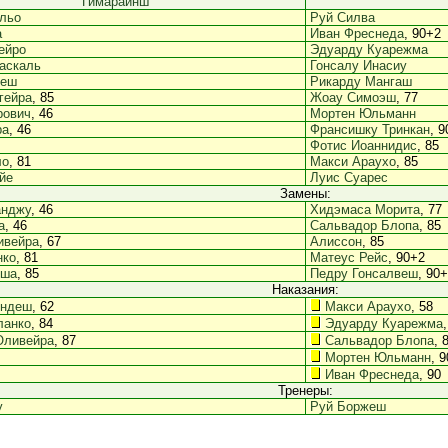
Гимарайнш
льо
Руй Силва
а
Иван Фреснеда
, 90+2
ейро
Эдуарду Куарежма
аскаль
Гонсалу Инасиу
деш
Рикарду Мангаш
гейра
, 85
Жоау Симоэш
, 77
рович
, 46
Мортен Юльманн
ра
, 46
Франсишку Тринкан
, 
Фотис Иоаннидис
, 85
ло
, 81
Макси Араухо
, 85
йе
Луис Суарес
Замены:
анджу
, 46
Хидэмаса Морита
, 77
а
, 46
Сальвадор Блопа
, 85
ивейра
, 67
Алиссон
, 85
нко
, 81
Матеус Рейс
, 90+2
оша
, 85
Педру Гонсалвеш
, 90
Наказания:
ендеш
, 62
Макси Араухо
, 58
ланко
, 84
Эдуарду Куарежма
Оливейра
, 87
Сальвадор Блопа
, 
Мортен Юльманн
, 9
Иван Фреснеда
, 90
Тренеры:
у
Руй Боржеш