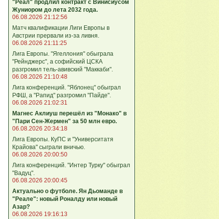
"Реал" продлил контракт с Винисиусом
Жуниором до лета 2032 года.
06.08.2026 21:12:56
Матч квалификации Лиги Европы в
Австрии прервали из-за ливня.
06.08.2026 21:11:25
Лига Европы. "Ягеллония" обыграла
"Рейнджерс", а софийский ЦСКА
разгромил тель-авивский "Маккаби".
06.08.2026 21:10:48
Лига кoнференций. "Яблонец" обыграл
РФШ, а "Рапид" разгромил "Пайде".
06.08.2026 21:02:31
Магнес Аклиуш перешёл из "Монако" в
"Пари Сен-Жермен" за 50 млн евро.
06.08.2026 20:34:18
Лига Европы. КуПС и "Университатя
Крайова" сыграли вничью.
06.08.2026 20:00:50
Лига конференций. "Интер Турку" обыграл
"Вадуц".
06.08.2026 20:00:45
Актуально о футболе. Ян Дьоманде в
"Реале": новый Роналду или новый
Азар?
06.08.2026 19:16:13