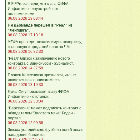
В FIFPro заявили, что глава ФИФА
Инфантино злоупотребляет
полномочиями.
06.08.2026 19:08:44
Ян Дьоманде перешел в "Реал" из
"Лейпцига".
06.08.2026 17:10:18
УЕФА проведет независимую экспертизу,
связанную с продажей прав на ЧМ.
06.08.2026 16:32:33
"Реал" близок к заключению нового
контракта с Винисиусом - журналист.
06.08.2026 14:37:59
Пловец Колесников признался, что не
является поклонником Месси.
06.08.2026 13:19:33
Луиш Фигу призывает главу ФИФА
Инфантино к отставке.
06.08.2026 12:33:34
"Барселона" может подписать контракт с
обладателем "Золотого мяча" Родри -
портал.
06.08.2026 12:09:58
Звезда угандийского футбола погиб после
нападения бандитов.
06.08.2026 11:58:20