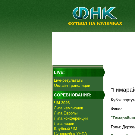
LIVE:
Live-результаты
Онлайн трансляции
"Гимарай
СОРЕВНОВАНИЯ:
Кубок португ
ЧМ 2026
Лига чемпионов
Финал
Лига Европы
"Гимарайнш
Лига конференций
Лига наций
Голы: Доржеле
Клубный ЧМ
Суперкубок УЕФА