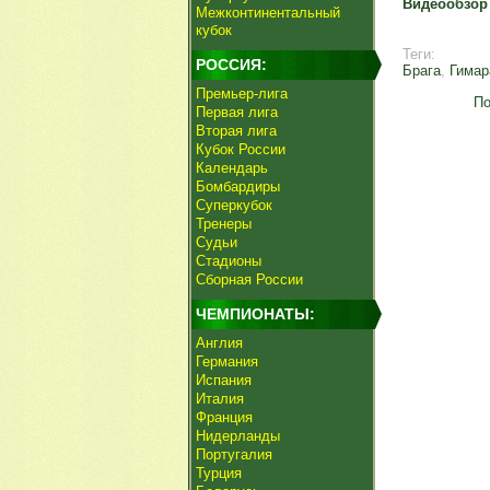
Видеообзор 
Межконтинентальный
кубок
Теги:
РОССИЯ:
Брага
,
Гима
Премьер-лига
По
Первая лига
Вторая лига
Кубок России
Календарь
Бомбардиры
Суперкубок
Тренеры
Судьи
Стадионы
Сборная России
ЧЕМПИОНАТЫ:
Англия
Германия
Испания
Италия
Франция
Нидерланды
Португалия
Турция