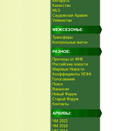
Беларусь
Казахстан
MLS
Саудовская Аравия
Узбекистан
МЕЖСЕЗОНЬЕ:
Трансферы
Контрольные матчи
РАЗНОЕ:
Прогнозы от ФНК
Российские новости
Мировые Новости
Коэффициенты УЕФА
Голосование
Поиск
Вакансии
Новый Форум
Старый Форум
Контакты
АРХИВЫ:
ЧМ 2022
ЧМ 2018
ЧМ 2014