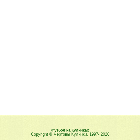
Футбол на Куличках
Copyright © Чертовы Кулички, 1997-
2026