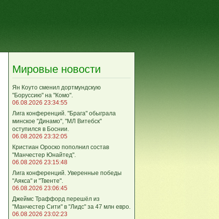
Мировые новости
Ян Коуто сменил дортмундскую
"Боруссию" на "Комо".
06.08.2026 23:34:55
Лига кoнференций. "Брага" обыграла
минское "Динамо", "МЛ Витебск"
оступился в Боснии.
06.08.2026 23:32:05
Кристиан Ороско пополнил состав
"Манчестер Юнайтед".
06.08.2026 23:15:48
Лига кoнференций. Уверенные победы
"Аякса" и "Твенте".
06.08.2026 23:06:45
Джеймс Траффорд перешёл из
"Манчестер Сити" в "Лидс" за 47 млн евро.
06.08.2026 23:02:23