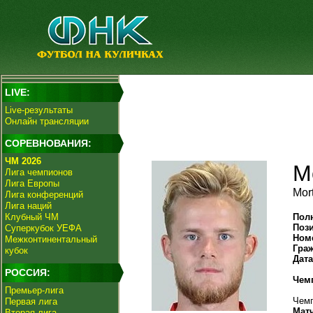
LIVE:
Live-результаты
Онлайн трансляции
СОРЕВНОВАНИЯ:
ЧМ 2026
М
Лига чемпионов
Лига Европы
Mor
Лига конференций
Лига наций
Клубный ЧМ
Пол
Поз
Суперкубок УЕФА
Ном
Межконтинентальный
Гра
кубок
Дат
РОССИЯ:
Чем
Премьер-лига
Чемп
Первая лига
Мат
Вторая лига