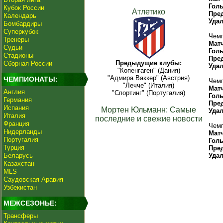
Гол
Кубок России
Атлетико
Пре
Календарь
Уда
Бомбардиры
Суперкубок
Чемп
Тренеры
Мат
Судьи
Гол
Стадионы
Пре
Предыдущие клубы:
Сборная России
Уда
"Копенгаген" (Дания)
"Адмира Ваккер" (Австрия)
ЧЕМПИОНАТЫ:
Чемп
"Лечче" (Италия)
Мат
Англия
"Спортинг" (Португалия)
Гол
Германия
Пре
Испания
Мортен Юльманн: Самые
Уда
Италия
последние и свежие новости
Франция
Чемп
Нидерланды
Мат
Португалия
Гол
Турция
Пре
Беларусь
Уда
Казахстан
MLS
Саудовская Аравия
Узбекистан
МЕЖСЕЗОНЬЕ:
Трансферы