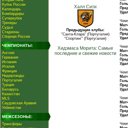
Гол
Кубок России
Халл Сити
Пре
Календарь
Уда
Бомбардиры
Суперкубок
Чемп
Тренеры
Мат
Судьи
Гол
Предыдущие клубы:
Стадионы
Пре
"Санта-Клара" (Португалия)
Сборная России
Уда
"Спортинг" (Португалия)
ЧЕМПИОНАТЫ:
Чемп
Хидэмаса Морита: Самые
Мат
Англия
последние и свежие новости
Гол
Германия
Пре
Испания
Уда
Италия
Франция
Чемп
Нидерланды
Мат
Португалия
Гол
Турция
Пре
Беларусь
Уда
Казахстан
Чемп
MLS
Мат
Саудовская Аравия
Гол
Узбекистан
Пре
Уда
МЕЖСЕЗОНЬЕ:
Чемп
Трансферы
Мат