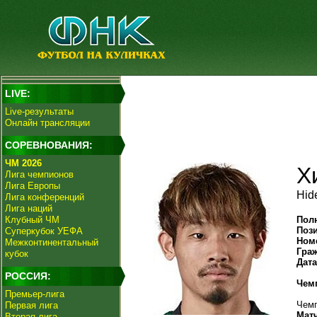
LIVE:
Live-результаты
Онлайн трансляции
СОРЕВНОВАНИЯ:
ЧМ 2026
Х
Лига чемпионов
Лига Европы
Hid
Лига конференций
Лига наций
Клубный ЧМ
Пол
Поз
Суперкубок УЕФА
Ном
Межконтинентальный
Гра
кубок
Дат
РОССИЯ:
Чем
Премьер-лига
Чемп
Первая лига
Мат
Вторая лига