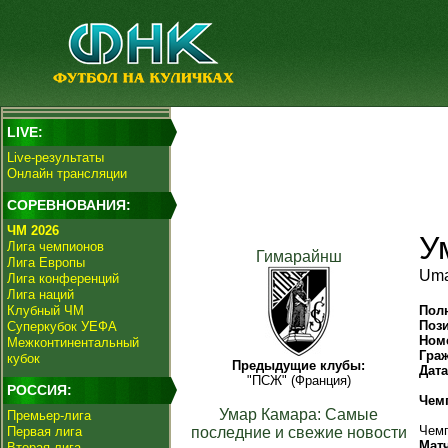
LIVE:
Live-результаты
Онлайн трансляции
СОРЕВНОВАНИЯ:
ЧМ 2026
У
Лига чемпионов
Гимарайнш
Лига Европы
Uma
Лига конференций
Лига наций
Клубный ЧМ
Пол
Поз
Суперкубок УЕФА
Ном
Межконтинентальный
Гра
кубок
Предыдущие клубы:
Дат
"ПСЖ" (Франция)
РОССИЯ:
Чем
Умар Камара: Самые
Премьер-лига
Чемп
Первая лига
последние и свежие новости
Мат
Вторая лига