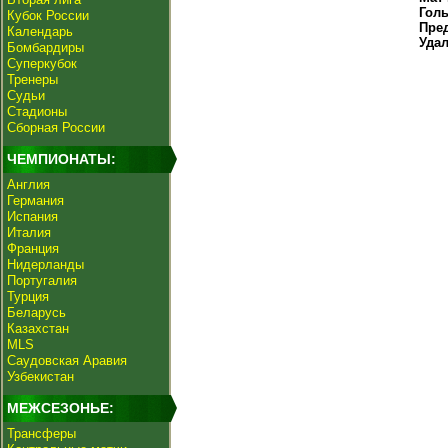
Гол
Кубок России
Пре
Календарь
Уда
Бомбардиры
Суперкубок
Тренеры
Судьи
Стадионы
Сборная России
ЧЕМПИОНАТЫ:
Англия
Германия
Испания
Италия
Франция
Нидерланды
Португалия
Турция
Беларусь
Казахстан
MLS
Саудовская Аравия
Узбекистан
МЕЖСЕЗОНЬЕ:
Трансферы