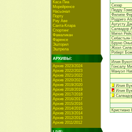
Каса Пиа
Сезар
Морейренсе
Педру Гом
Насьонал
Филипе Фе
Порту
Родриго Аб
Риу Аве
Аугусту Да
Санта-Клара
Салвадор 
Спортинг
Мигел Рей
Фамаликан
Себастьян 
Фаренсе
Бруно Онь
Эшторил
Жоэл Силв
Эштрела
Роберт Бож
АРХИВЫ:
Илия Вукот
Архив 2023/2024
Гонсалу Ми
Архив 2022/2023
Мануэл На
Архив 2021/2022
Архив 2020/2021
Архив 2019/2020
Илия Ву
Архив 2018/2019
Илия Ву
Архив 2017/2018
Салвадо
Архив 2016/2017
Архив 2015/2016
Архив 2014/2015
Кристиано 
Архив 2013/2014
Архив 2012/2013
Архив 2011/2012
LIVE: