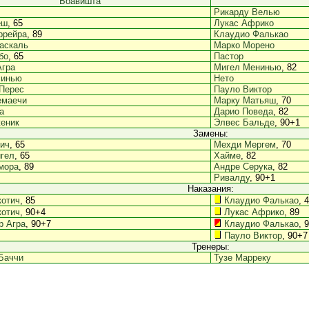
Боавишта
Рикарду Велью
еш
, 65
Лукас Африко
ррейра
, 89
Клаудио Фалькао
аскаль
Марко Морено
бо
, 65
Пастор
Агра
Мигел Менинью
, 82
синью
Нето
Перес
Пауло Виктор
емаечи
Марку Матьяш
, 70
а
Дарио Поведа
, 82
еник
Элвес Бальде
, 90+1
Замены:
ич
, 65
Мехди Мергем
, 70
гел
, 65
Хайме
, 82
мора
, 89
Андре Серука
, 82
Ривалду
, 90+1
Наказания:
котич
, 85
Клаудио Фалькао
, 
котич
, 90+4
Лукас Африко
, 89
р Агра
, 90+7
Клаудио Фалькао
, 
Пауло Виктор
, 90+7
Тренеры:
Баччи
Тузе Марреку