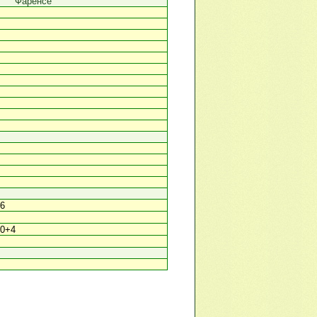
Фаренсе
46
90+4