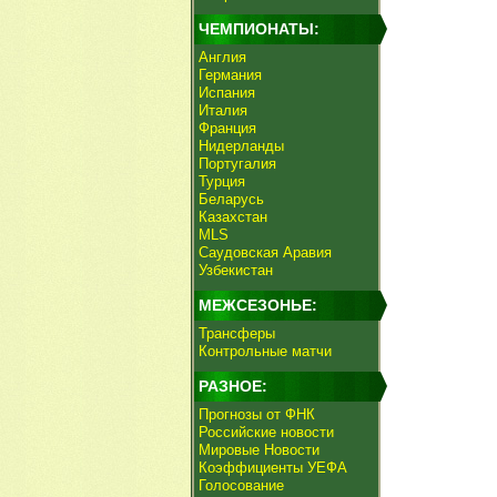
ЧЕМПИОНАТЫ:
Англия
Германия
Испания
Италия
Франция
Нидерланды
Португалия
Турция
Беларусь
Казахстан
MLS
Саудовская Аравия
Узбекистан
МЕЖСЕЗОНЬЕ:
Трансферы
Контрольные матчи
РАЗНОЕ:
Прогнозы от ФНК
Российские новости
Мировые Новости
Коэффициенты УЕФА
Голосование