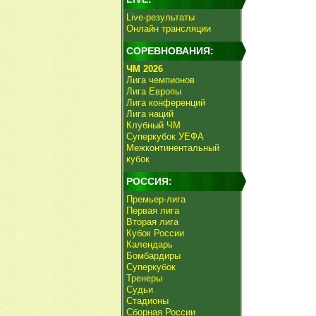
Live-результаты
Онлайн трансляции
СОРЕВНОВАНИЯ:
ЧМ 2026
Лига чемпионов
Лига Европы
Лига конференций
Лига наций
Клубный ЧМ
Суперкубок УЕФА
Межконтинентальный
кубок
РОССИЯ:
Премьер-лига
Первая лига
Вторая лига
Кубок России
Календарь
Бомбардиры
Суперкубок
Тренеры
Судьи
Стадионы
Сборная России