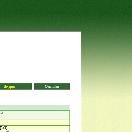
Видео
Онлайн
й.
1:1).