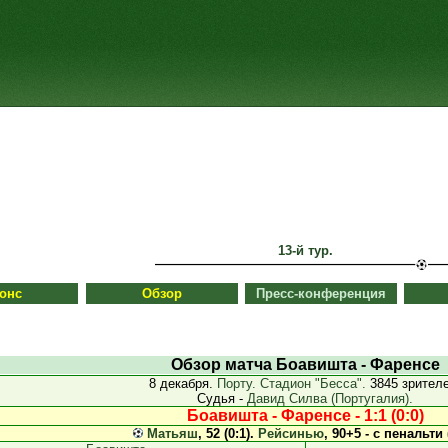
13-й тур.
онс
Обзор
Пресс-конференция
Обзор матча Боавишта - Фаренсе
8 декабря.
Порту. Стадион "Бесса".
3845 зрителе
Судья -
Давид Силва (Португалия).
Боавишта - Фаренсе - 1:1 (0:0)
Матьяш
, 52 (0:1).
Рейсинью
, 90+5 - с пенальти (