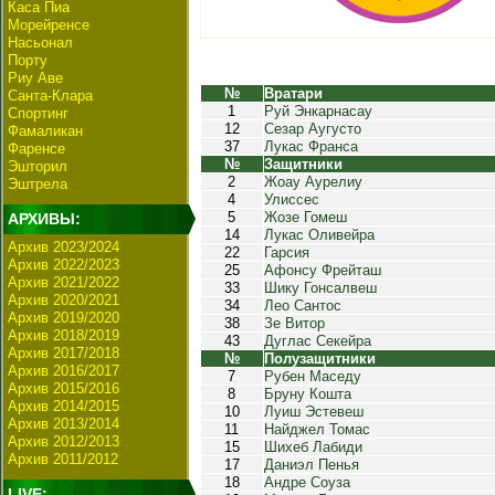
Каса Пиа
Морейренсе
Насьонал
Порту
Риу Аве
№
Вратари
Санта-Клара
1
Руй Энкарнасау
Спортинг
12
Сезар Аугусто
Фамаликан
37
Лукас Франса
Фаренсе
№
Защитники
Эшторил
2
Жоау Аурелиу
Эштрела
4
Улиссес
5
Жозе Гомеш
АРХИВЫ:
14
Лукас Оливейра
Архив 2023/2024
22
Гарсия
Архив 2022/2023
25
Афонсу Фрейташ
Архив 2021/2022
33
Шику Гонсалвеш
Архив 2020/2021
34
Лео Сантос
Архив 2019/2020
38
Зе Витор
Архив 2018/2019
43
Дуглас Секейра
Архив 2017/2018
№
Полузащитники
Архив 2016/2017
7
Рубен Маседу
Архив 2015/2016
8
Бруну Кошта
Архив 2014/2015
10
Луиш Эстевеш
Архив 2013/2014
11
Найджел Томас
Архив 2012/2013
15
Шихеб Лабиди
Архив 2011/2012
17
Даниэл Пенья
18
Андре Соуза
LIVE: