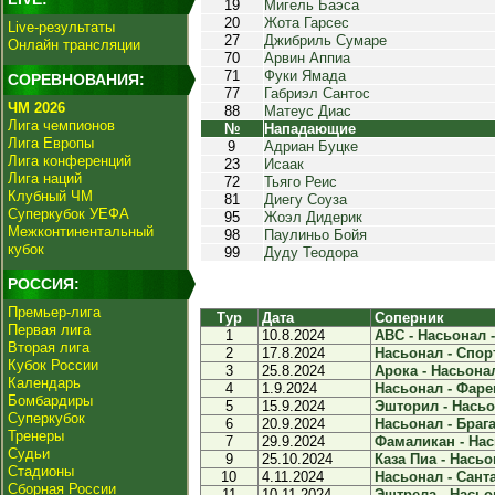
19
Мигель Баэса
20
Жота Гарсес
Live-результаты
27
Джибриль Сумаре
Онлайн трансляции
70
Арвин Аппиа
71
Фуки Ямада
СОРЕВНОВАНИЯ:
77
Габриэл Сантос
ЧМ 2026
88
Матеус Диас
Лига чемпионов
№
Нападающие
Лига Европы
9
Адриан Буцке
Лига конференций
23
Исаак
Лига наций
72
Тьяго Реис
Клубный ЧМ
81
Диегу Соуза
Суперкубок УЕФА
95
Жоэл Дидерик
Межконтинентальный
98
Паулиньо Бойя
кубок
99
Дуду Теодора
РОССИЯ:
Премьер-лига
Тур
Дата
Соперник
Первая лига
1
10.8.2024
АВС - Насьонал -
Вторая лига
2
17.8.2024
Насьонал - Спорт
Кубок России
3
25.8.2024
Арока - Насьонал
Календарь
4
1.9.2024
Насьонал - Фарен
Бомбардиры
5
15.9.2024
Эшторил - Насьон
Суперкубок
6
20.9.2024
Насьонал - Брага 
Тренеры
7
29.9.2024
Фамаликан - Нась
Судьи
9
25.10.2024
Каза Пиа - Насьон
Стадионы
10
4.11.2024
Насьонал - Санта
Сборная России
11
10.11.2024
Эштрела - Насьон