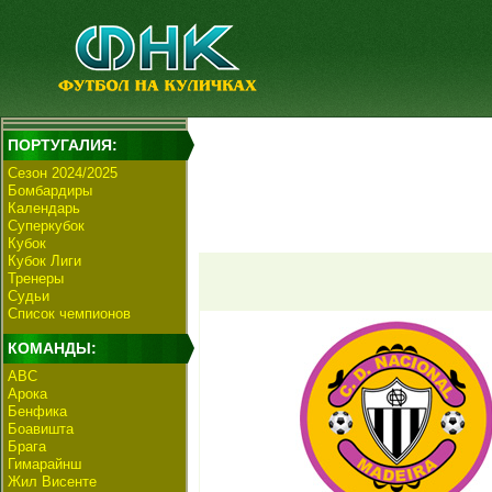
ПОРТУГАЛИЯ:
Сезон 2024/2025
Бомбардиры
Календарь
Суперкубок
Кубок
Кубок Лиги
Тренеры
Судьи
Список чемпионов
КОМАНДЫ:
АВС
Арока
Бенфика
Боавишта
Брага
Гимарайнш
Жил Висенте