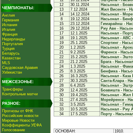
12
30.11.2024
Насьонал - Боави
ЧЕМПИОНАТЫ:
13
7.12.2024
Жил Висенте - На
14
14.12.2024
Насьонал - Морей
Англия
8
19.12.2024
Насьонал - Бенфи
Германия
15
23.12.2024
Гимарайнш - Нас
Испания
16
29.12.2024
Риу Аве - Насьон
Италия
17
12.1.2025
Насьонал - Порту
Франция
18
19.1.2025
Насьонал - АВС -
Нидерланды
19
25.1.2025
Спортинг - Насьо
Португалия
20
1.2.2025
Насьонал - Арока
Турция
21
9.2.2025
Фаренсе - Насьон
Беларусь
22
15.2.2025
Насьонал - Эштор
Казахстан
23
21.2.2025
Брага - Насьонал 
MLS
24
1.3.2025
Насьонал - Фамал
Саудовская Аравия
25
8.3.2025
Бенфика - Насьон
Узбекистан
26
16.3.2025
Насьонал - Каза П
27
30.3.2025
Санта-Клара - На
МЕЖСЕЗОНЬЕ:
28
6.4.2025
Насьонал - Эштре
Трансферы
29
12.4.2025
Боавишта - Насьо
Контрольные матчи
30
19.4.2025
Насьонал - Жил В
31
27.4.2025
Морейренсе - Нас
РАЗНОЕ:
32
3.5.2025
Насьонал - Гима
33
10.5.2025
Насьонал - Риу А
Прогнозы от ФНК
34
17.5.2025
Порту - Насьонал
Российские новости
Мировые Новости
Коэффициенты УЕФА
Голосование
ОСНОВАН:
1910.