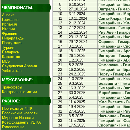
8
6.10.2024
Гимарайнш - Боа
ЧЕМПИОНАТЫ:
9
27.10.2024
Эштрела - Гимар
10
3.11.2024
Гимарайнш - Мор
Англия
11
10.11.2024
Санта-Клара - Ги
Германия
12
2.12.2024
Гимарайнш - Жил
Испания
13
7.12.2024
Бенфика - Гимар
Италия
14
16.12.2024
Риу Аве - Гимара
Франция
15
23.12.2024
Гимарайнш - Нас
Нидерланды
16
29.12.2024
Фаренсе - Гимар
Португалия
17
3.1.2025
Гимарайнш - Спор
Турция
18
18.1.2025
Гимарайнш - Арок
Беларусь
19
26.1.2025
Эшторил - Гимар
Казахстан
20
1.2.2025
Гимарайнш - АВС 
MLS
21
8.2.2025
Фамаликан - Гим
Саудовская Аравия
22
16.2.2025
Гимарайнш - Браг
Узбекистан
23
24.2.2025
Порту - Гимарайн
24
1.3.2025
Гимарайнш - Каза
МЕЖСЕЗОНЬЕ:
25
9.3.2025
Боавишта - Гима
Трансферы
26
16.3.2025
Гимарайнш - Эшт
Контрольные матчи
27
30.3.2025
Морейренсе - Ги
28
5.4.2025
Гимарайнш - Сант
РАЗНОЕ:
29
11.4.2025
Жил Висенте - Г
30
19.4.2025
Гимарайнш - Бен
Прогнозы от ФНК
31
27.4.2025
Гимарайнш - Риу 
Российские новости
32
3.5.2025
Насьонал - Гима
Мировые Новости
33
11.5.2025
Гимарайнш - Фар
Коэффициенты УЕФА
34
17.5.2025
Спортинг - Гимар
Голосование