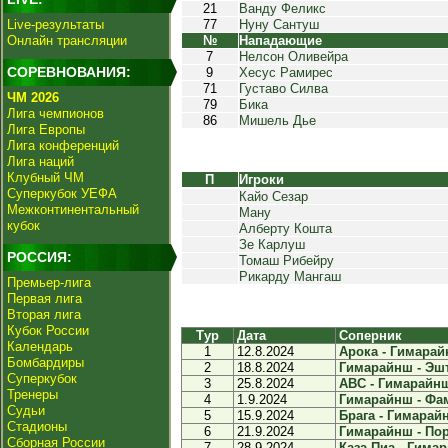
21
Ванду Феликс
Live-результаты
77
Нуну Сантуш
Онлайн трансляции
№
Нападающие
7
Нелсон Оливейра
СОРЕВНОВАНИЯ:
9
Хесус Рамирес
71
Густаво Силва
ЧМ 2026
79
Бика
Лига чемпионов
86
Мишель Дье
Лига Европы
Лига конференций
Лига наций
Клубный ЧМ
П
Игроки
Суперкубок УЕФА
Кайо Сезар
Межконтинентальный
Ману
кубок
Алберту Кошта
Зе Карлуш
РОССИЯ:
Томаш Рибейру
Рикарду Мангаш
Премьер-лига
Первая лига
Вторая лига
Кубок России
Тур
Дата
Соперник
Календарь
1
12.8.2024
Арока - Гимарайн
Бомбардиры
2
18.8.2024
Гимарайнш - Эшт
Суперкубок
3
25.8.2024
АВС - Гимарайнш 
Тренеры
4
1.9.2024
Гимарайнш - Фам
Судьи
5
15.9.2024
Брага - Гимарайн
Стадионы
6
21.9.2024
Гимарайнш - Порт
Сборная России
7
28.9.2024
Каза Пиа - Гимар