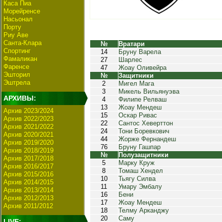
Каса Пиа
Морейренсе
Насьонал
Порту
Риу Аве
Санта-Клара
№
Вратари
Спортинг
14
Бруну Варела
Фамаликан
27
Шарлес
Фаренсе
47
Жоау Оливейра
Эшторил
№
Защитники
Эштрела
2
Мигел Мага
3
Микель Вильянуэва
АРХИВЫ:
4
Филипе Релваш
13
Жоау Мендеш
Архив 2023/2024
15
Оскар Ривас
Архив 2022/2023
22
Сантос Хеверттон
Архив 2021/2022
24
Тони Боревкович
Архив 2020/2021
44
Жорже Фернандеш
Архив 2019/2020
76
Бруну Гашпар
Архив 2018/2019
№
Полузащитники
Архив 2017/2018
5
Марку Круж
Архив 2016/2017
8
Томаш Хендел
Архив 2015/2016
10
Тьягу Силва
Архив 2014/2015
11
Умару Эмбалу
Архив 2013/2014
16
Бени
Архив 2012/2013
17
Жоау Мендеш
Архив 2011/2012
18
Телму Арканджу
20
Саму
LIVE: