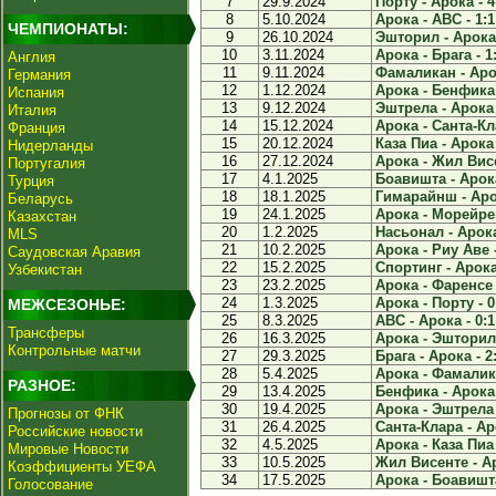
7
29.9.2024
Порту - Арока - 4
8
5.10.2024
Арока - АВС - 1:1
ЧЕМПИОНАТЫ:
9
26.10.2024
Эшторил - Арока 
10
3.11.2024
Арока - Брага - 1
Англия
11
9.11.2024
Фамаликан - Арок
Германия
12
1.12.2024
Арока - Бенфика 
Испания
13
9.12.2024
Эштрела - Арока 
Италия
14
15.12.2024
Арока - Санта-Кла
Франция
15
20.12.2024
Каза Пиа - Арока 
Нидерланды
16
27.12.2024
Арока - Жил Висе
Португалия
17
4.1.2025
Боавишта - Арока
Турция
18
18.1.2025
Гимарайнш - Арок
Беларусь
19
24.1.2025
Арока - Морейрен
Казахстан
20
1.2.2025
Насьонал - Арока
MLS
21
10.2.2025
Арока - Риу Аве -
Саудовская Аравия
22
15.2.2025
Спортинг - Арока 
Узбекистан
23
23.2.2025
Арока - Фаренсе 
24
1.3.2025
Арока - Порту - 0
МЕЖСЕЗОНЬЕ:
25
8.3.2025
АВС - Арока - 0:1
Трансферы
26
16.3.2025
Арока - Эшторил 
Контрольные матчи
27
29.3.2025
Брага - Арока - 2
28
5.4.2025
Арока - Фамалика
РАЗНОЕ:
29
13.4.2025
Бенфика - Арока 
30
19.4.2025
Арока - Эштрела 
Прогнозы от ФНК
31
26.4.2025
Санта-Клара - Аро
Российские новости
32
4.5.2025
Арока - Каза Пиа 
Мировые Новости
33
10.5.2025
Жил Висенте - Ар
Коэффициенты УЕФА
34
17.5.2025
Арока - Боавишта
Голосование