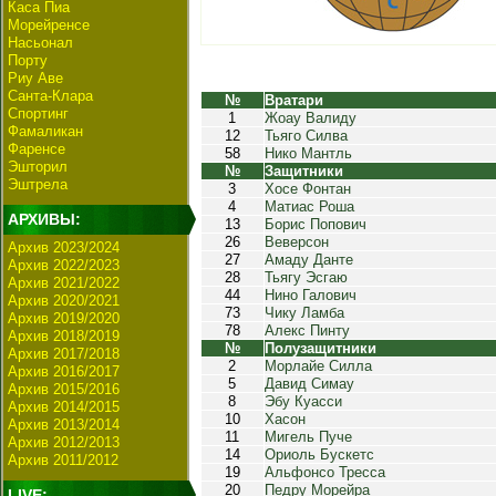
Каса Пиа
Морейренсе
Насьонал
Порту
Риу Аве
Санта-Клара
№
Вратари
Спортинг
1
Жоау Валиду
Фамаликан
12
Тьяго Силва
Фаренсе
58
Нико Мантль
Эшторил
№
Защитники
Эштрела
3
Хосе Фонтан
4
Матиас Роша
АРХИВЫ:
13
Борис Попович
26
Веверсон
Архив 2023/2024
27
Амаду Данте
Архив 2022/2023
28
Тьягу Эсгаю
Архив 2021/2022
44
Нино Галович
Архив 2020/2021
73
Чику Ламба
Архив 2019/2020
78
Алекс Пинту
Архив 2018/2019
№
Полузащитники
Архив 2017/2018
2
Морлайе Силла
Архив 2016/2017
5
Давид Симау
Архив 2015/2016
8
Эбу Куасси
Архив 2014/2015
10
Хасон
Архив 2013/2014
11
Мигель Пуче
Архив 2012/2013
14
Ориоль Бускетс
Архив 2011/2012
19
Альфонсо Тресса
20
Педру Морейра
LIVE: