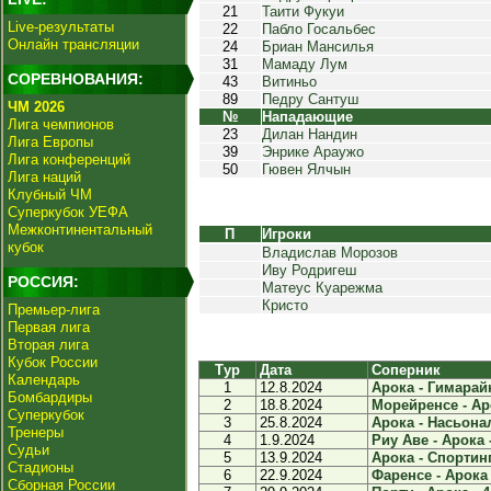
21
Таити Фукуи
Live-результаты
22
Пабло Госальбес
Онлайн трансляции
24
Бриан Мансилья
31
Мамаду Лум
СОРЕВНОВАНИЯ:
43
Витиньо
89
Педру Сантуш
ЧМ 2026
№
Нападающие
Лига чемпионов
23
Дилан Нандин
Лига Европы
39
Энрике Араужо
Лига конференций
50
Гювен Ялчын
Лига наций
Клубный ЧМ
Суперкубок УЕФА
Межконтинентальный
П
Игроки
кубок
Владислав Морозов
Иву Родригеш
РОССИЯ:
Матеус Куарежма
Кристо
Премьер-лига
Первая лига
Вторая лига
Кубок России
Тур
Дата
Соперник
Календарь
1
12.8.2024
Арока - Гимарайн
Бомбардиры
2
18.8.2024
Морейренсе - Аро
Суперкубок
3
25.8.2024
Арока - Насьонал
Тренеры
4
1.9.2024
Риу Аве - Арока -
Судьи
5
13.9.2024
Арока - Спортинг 
Стадионы
6
22.9.2024
Фаренсе - Арока 
Сборная России