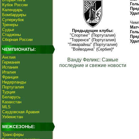
Гол
Кубок России
Пре
Календарь
Уда
Бомбардиры
Суперкубок
Чемп
Тренеры
Мат
Судьи
Предыдущие клубы:
Гол
Стадионы
"Спортинг" (Португалия)
Пре
Сборная России
"Торренсе" (Португалия)
Уда
"Гимарайнш" (Португалия)
ЧЕМПИОНАТЫ:
"Войводина" (Сербия)*
Англия
Ванду Феликс: Самые
Германия
последние и свежие новости
Испания
Италия
Франция
Нидерланды
Португалия
Турция
Беларусь
Казахстан
MLS
Саудовская Аравия
Узбекистан
МЕЖСЕЗОНЬЕ:
Трансферы