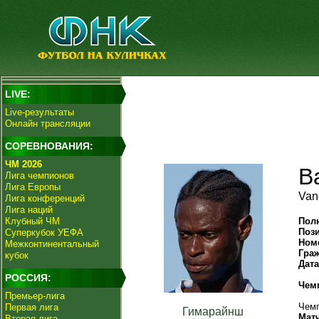
LIVE:
Live-результаты
Онлайн трансляции
СОРЕВНОВАНИЯ:
ЧМ 2026
В
Лига чемпионов
Лига Европы
Van
Лига конференций
Лига наций
Клубный ЧМ
Пол
Поз
Суперкубок УЕФА
Ном
Межконтинентальный
Гра
кубок
Дат
РОССИЯ:
Чем
Премьер-лига
Чемп
Первая лига
Гимарайнш
Мат
Вторая лига