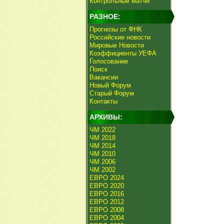
Контрольные матчи
РАЗНОЕ:
Прогнозы от ФНК
Российские новости
Мировые Новости
Коэффициенты УЕФА
Голосование
Поиск
Вакансии
Новый Форум
Старый Форум
Контакты
АРХИВЫ:
ЧМ 2022
ЧМ 2018
ЧМ 2014
ЧМ 2010
ЧМ 2006
ЧМ 2002
ЕВРО 2024
ЕВРО 2020
ЕВРО 2016
ЕВРО 2012
ЕВРО 2008
ЕВРО 2004