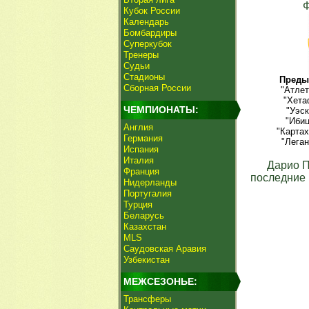
Ф
Кубок России
Календарь
Бомбардиры
Суперкубок
Тренеры
Судьи
Стадионы
Преды
Сборная России
"Атлет
"Хета
ЧЕМПИОНАТЫ:
"Уэск
"Ибиц
Англия
"Картах
Германия
"Леган
Испания
Италия
Дарио 
Франция
последние 
Нидерланды
Португалия
Турция
Беларусь
Казахстан
MLS
Саудовская Аравия
Узбекистан
МЕЖСЕЗОНЬЕ:
Трансферы