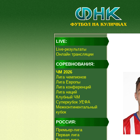
LIVE:
Live-результаты
Онлайн трансляции
СОРЕВНОВАНИЯ:
ЧМ 2026
Лига чемпионов
Лига Европы
Лига конференций
Лига наций
Клубный ЧМ
Суперкубок УЕФА
Межконтинентальный
кубок
РОССИЯ:
Премьер-лига
Первая лига
Вторая лига