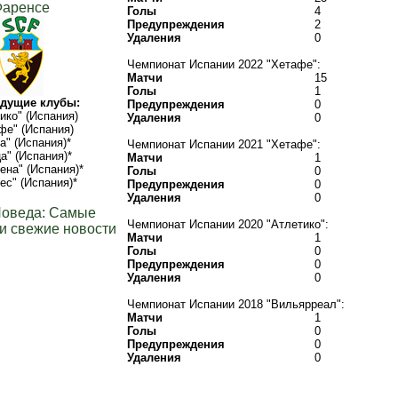
аренсе
Голы
4
Предупреждения
2
Удаления
0
Чемпионат Испании 2022 "Хетафе":
Матчи
15
Голы
1
дущие клубы:
Предупреждения
0
ико" (Испания)
Удаления
0
фе" (Испания)
а" (Испания)*
Чемпионат Испании 2021 "Хетафе":
а" (Испания)*
Матчи
1
ена" (Испания)*
Голы
0
ес" (Испания)*
Предупреждения
0
Удаления
0
Поведа: Самые
Чемпионат Испании 2020 "Атлетико":
и свежие новости
Матчи
1
Голы
0
Предупреждения
0
Удаления
0
Чемпионат Испании 2018 "Вильярреал":
Матчи
1
Голы
0
Предупреждения
0
Удаления
0