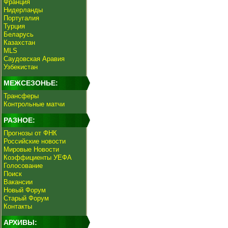
Франция
Нидерланды
Португалия
Турция
Беларусь
Казахстан
MLS
Саудовская Аравия
Узбекистан
МЕЖСЕЗОНЬЕ:
Трансферы
Контрольные матчи
РАЗНОЕ:
Прогнозы от ФНК
Российские новости
Мировые Новости
Коэффициенты УЕФА
Голосование
Поиск
Вакансии
Новый Форум
Старый Форум
Контакты
АРХИВЫ: