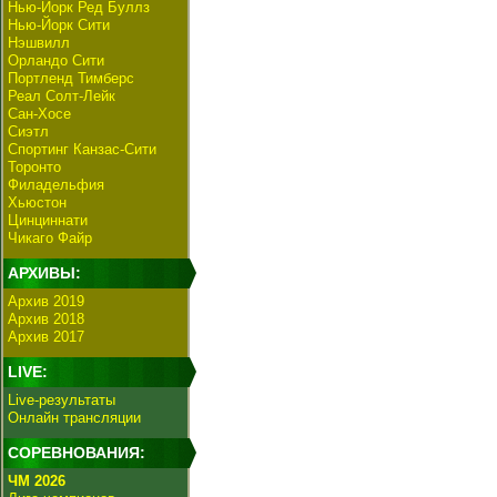
Нью-Йорк Ред Буллз
Нью-Йорк Сити
Нэшвилл
Орландо Сити
Портленд Тимберс
Реал Солт-Лейк
Сан-Хосе
Сиэтл
Спортинг Канзас-Сити
Торонто
Филадельфия
Хьюстон
Цинциннати
Чикаго Файр
АРХИВЫ:
Архив 2019
Архив 2018
Архив 2017
LIVE:
Live-результаты
Онлайн трансляции
СОРЕВНОВАНИЯ:
ЧМ 2026