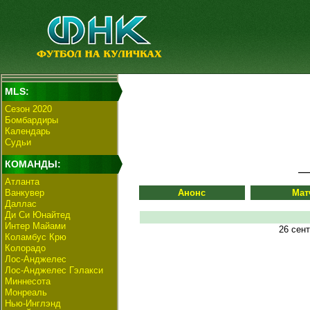
MLS:
Сезон 2020
Бомбардиры
Календарь
Судьи
КОМАНДЫ:
Атланта
Ванкувер
Анонс
Мат
Даллас
Ди Си Юнайтед
Интер Майами
26 сен
Коламбус Крю
Колорадо
Лос-Анджелес
Лос-Анджелес Гэлакси
Миннесота
Монреаль
Нью-Инглэнд