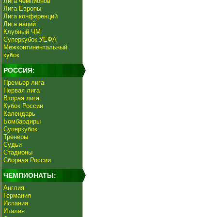
Лига чемпионов
Лига Европы
Лига конференций
Лига наций
Клубный ЧМ
Суперкубок УЕФА
Межконтинентальный
кубок
РОССИЯ:
Премьер-лига
Первая лига
Вторая лига
Кубок России
Календарь
Бомбардиры
Суперкубок
Тренеры
Судьи
Стадионы
Сборная России
ЧЕМПИОНАТЫ:
Англия
Германия
Испания
Италия