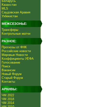
Беларусь
Казахстан
MLS
Саудовская Аравия
Узбекистан
МЕЖСЕЗОНЬЕ:
Трансферы
Контрольные матчи
РАЗНОЕ:
Прогнозы от ФНК
Российские новости
Мировые Новости
Коэффициенты УЕФА
Голосование
Поиск
Вакансии
Новый Форум
Старый Форум
Контакты
АРХИВЫ:
ЧМ 2022
ЧМ 2018
ЧМ 2014
ЧМ 2010