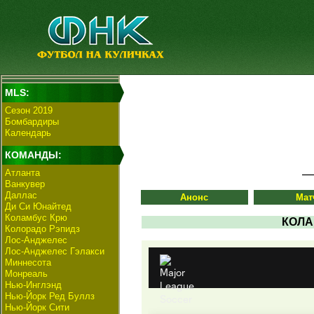
MLS:
Сезон 2019
Бомбардиры
Календарь
КОМАНДЫ:
Атланта
Ванкувер
Даллас
Анонс
Мат
Ди Си Юнайтед
Коламбус Крю
КОЛА
Колорадо Рэпидз
Лос-Анджелес
Лос-Анджелес Гэлакси
Миннесота
Монреаль
Нью-Инглэнд
Нью-Йорк Ред Буллз
Нью-Йорк Сити