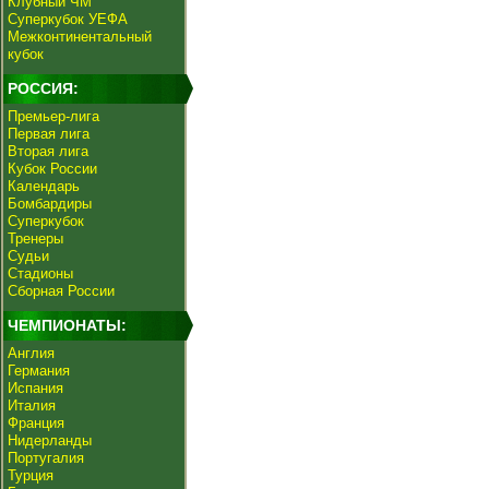
Клубный ЧМ
Суперкубок УЕФА
Межконтинентальный
кубок
РОССИЯ:
Премьер-лига
Первая лига
Вторая лига
Кубок России
Календарь
Бомбардиры
Суперкубок
Тренеры
Судьи
Стадионы
Сборная России
ЧЕМПИОНАТЫ:
Англия
Германия
Испания
Италия
Франция
Нидерланды
Португалия
Турция