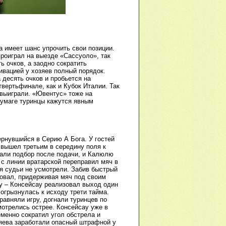
а имеет шанс упрочить свои позиции.
проиграл на выезде «Сассуоло», так
ь очков, а заодно сократить
ивацией у хозяев полный порядок.
 десять очков и пробьется на
вертьфинале, как и Кубок Италии. Так
 выиграли. «Ювентус» тоже на
бумаге туринцы кажутся явным
рнувшийся в Серию А Бога. У гостей
 вышел третьим в середину поля к
рали подбор после подачи, и Калюлю
 с линии вратарской переправил мяч в
я судьи не усмотрели. Забив быстрый
овал, придерживая мяч под своим
ку – Консейсау реализовал выход один
 огрызнулась к исходу трети тайма.
равняли игру, догнали туринцев по
отрелись острее. Консейсау уже в
менно сократил угол обстрела и
яева заработали опасный штрафной у