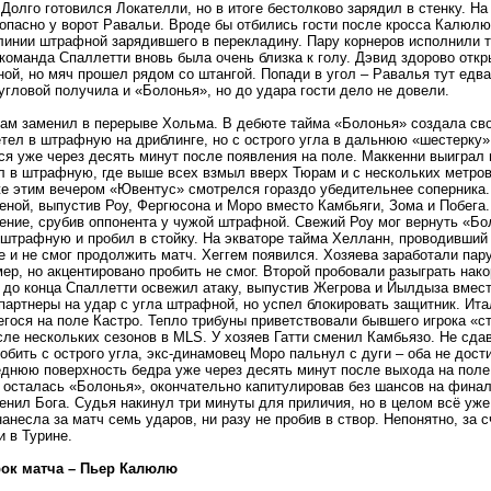
 Долго готовился Локателли, но в итоге бестолково зарядил в стенку. Н
опасно у ворот Равальи. Вроде бы отбились гости после кросса Калюлю
линии штрафной зарядившего в перекладину. Пару корнеров исполнили ту
команда Спаллетти вновь была очень близка к голу. Дэвид здорово откр
ой, но мяч прошел рядом со штангой. Попади в угол – Равалья тут едв
угловой получила и «Болонья», но до удара гости дело не довели.
ам заменил в перерыве Хольма. В дебюте тайма «Болонья» создала сво
етел в штрафную на дриблинге, но с острого угла в дальнюю «шестерку» 
я уже через десять минут после появления на поле. Маккенни выиграл 
л в штрафную, где выше всех взмыл вверх Тюрам и с нескольких метров 
е этим вечером «Ювентус» смотрелся гораздо убедительнее соперника.
еной, выпустив Роу, Фергюсона и Моро вместо Камбьяги, Зома и Побега
ние, срубив оппонента у чужой штрафной. Свежий Роу мог вернуть «Бол
штрафную и пробил в стойку. На экваторе тайма Хелланн, проводивший
 и не смог продолжить матч. Хеггем появился. Хозяева заработали пар
ер, но акцентировано пробить не смог. Второй пробовали разыграть нако
 до конца Спаллетти освежил атаку, выпустив Жегрова и Йылдыза вмест
партнеры на удар с угла штрафной, но успел блокировать защитник. Ит
гося на поле Кастро. Тепло трибуны приветствовали бывшего игрока «с
ле нескольких сезонов в MLS. У хозяев Гатти сменил Камбьязо. Не сд
обить с острого угла, экс-динамовец Моро пальнул с дуги – оба не дост
днюю поверхность бедра уже через десять минут после выхода на поле,
 осталась «Болонья», окончательно капитулировав без шансов на фина
енил Бога. Судья накинул три минуты для приличия, но в целом всё уже
анесла за матч семь ударов, ни разу не пробив в створ. Непонятно, за 
и в Турине.
ок матча – Пьер Калюлю