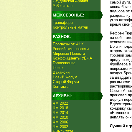
Саудовская Аравия
самой дуги.
Узбекистан
снова было 
подбора от 
МЕЖСЕЗОНЬЕ:
раздевалку 
угла штрафн
Трансферы
время свой 
Контрольные матчи
Кефрен Тюр
РАЗНОЕ:
на себя, вл
отличившийс
Прогнозы от ФНК
Бога и пода
Российские новости
втором этаж
Мировые Новости
тройной зам
Коэффициенты УЕФА
предупрежде
Голосование
Фройлера в 
Поиск
повреждение
Вакансии
воздух Брем
Новый Форум
за двадцать
Старый Форум
раз вывели 
растворивше
Контакты
Серию А пос
пробовал пр
АРХИВЫ:
дернул пере
ЧМ 2022
Вдесятером
ЧМ 2018
концовку см
ЧМ 2014
«Болонья» н
цеплять очк
ЧМ 2010
ЧМ 2006
Лучший игр
ЧМ 2002
ЕВРО 2024