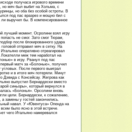
а исходе получаса игрового времени
, но мяч был выбит на Хольма, с
ринцы, но оба без особой остроты. В
ылся под пас вразрез и мощно бил с
а ли выручил бы. В компенсированное
й лучший момент. Осролини взял игру
попасть не смог. Зато смог Тюрам,
подбор после блокированного удара
головой отправил мяч в сетку. На
 Итальяно оперативно отреагировал
. Локателли меж тем наработал на
онью» в игру. Рванул под пас
 первый матч за «Болонью», получил
у угловых. После первого выиграл
ротке и в итоге мяч потеряли. Минут
о Дэвида с Консейсау. Жегрова как
альяно выпустил Бернардески вместо
тарой синьоры», который вернулся в
авалась «Болонья». Орсолини вновь
игли цели. Бернардески, к сожалению,
 а замены у гостей закончились.
льный навал. У «Ювентуса» Опенда на
 всем было ясно в этой встрече.
счет чего Итальяно намеревался