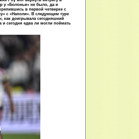
р у «Болоньи» не было, да и
крепившись в первой четверке с
у» с «Наполи». В следующем туре
н, как доигрывала сегодняшний
а и сегодня едва ли могли поймать