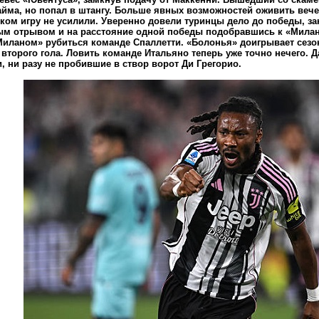
айма, но попал в штангу. Больше явных возможностей оживить вече
ком игру не усилили. Уверенно довели туринцы дело до победы, за
м отрывом и на расстояние одной победы подобравшись к «Милан
«Миланом» рубиться команде Спаллетти. «Болонья» доигрывает сезо
 второго гола. Ловить команде Итальяно теперь уже точно нечего. Д
и, ни разу не пробившие в створ ворот Ди Грегорио.