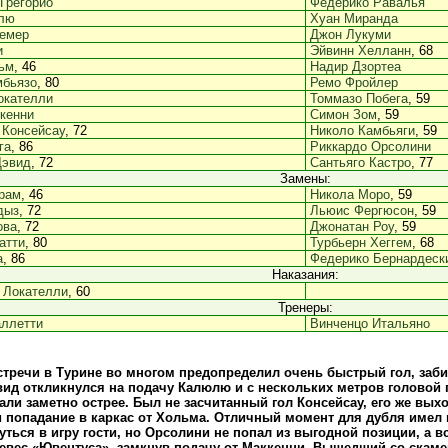
Грегорио
Федерико Равалья
лю
Хуан Миранда
ремер
Джон Лукуми
и
Эйвинн Хелланн
, 68
ьм
, 46
Надир Дзортеа
мбьязо
, 80
Ремо Фройлер
окателли
Томмазо Побега
, 59
кенни
Симон Зом
, 59
 Консейсау
, 72
Николо Камбьяги
, 59
га
, 86
Риккардо Орсолини
Дэвид
, 72
Сантьяго Кастро
, 77
Замены:
рам
, 46
Никола Моро
, 59
дыз
, 72
Льюис Фергюсон
, 59
ова
, 72
Джонатан Роу
, 59
атти
, 80
Турбьерн Хеггем
, 68
а
, 86
Федерико Бернардеск
Наказания:
 Локателли
, 60
Тренеры:
аллетти
Винченцо Итальяно
стречи в Турине во многом предопределил очень быстрый гол, заб
вид откликнулся на подачу Калюлю и с нескольких метров головой п
али заметно острее. Был не засчитанный гол Консейсау, его же вы
и попадание в каркас от Хольма. Отличный момент для дубля имел 
уться в игру гости, но Орсолини не попал из выгодной позиции, а
евес «Ювентуса», замкнув подачу от Маккенни. Вышедший со скамей