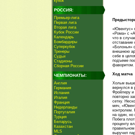
кубок
РОССИЯ:
Премьер-лига
Предыстор
Первая лига
Вторая лига
«Ювентус» п
Кубок России
«Рома» с «А
Календарь
что в случа
Бомбардиры
отставание 
Суперкубок
«Болонья» ф
Тренеры
внешнюю аре
себе в цело
Судьи
подъеме пос
Стадионы
фаворитом.
Сборная России
Ход матча
ЧЕМПИОНАТЫ:
Англия
Хольм вышел
вернулся в 
Германия
Фройлеру и 
Испания
повторно за
Италия
сетку. Неск
Франция
мяч, «Ювен
Нидерланды
контролем. 
Португалия
на один, но
Турция
Побега плот
Беларусь
проценту вл
Казахстан
правильном 
MLS
выручил пар