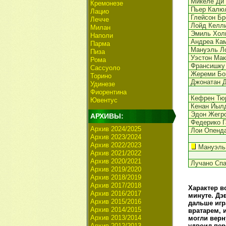
Микеле Ди 
Кремонезе
Пьер Калю
Лацио
Глейсон Б
Лечче
Лойд Келл
Милан
Эмиль Хол
Наполи
Андреа Ка
Парма
Мануэль Л
Пиза
Уэстон Мак
Рома
Франсишку
Сассуоло
Жереми Бо
Торино
Джонатан 
Удинезе
Фиорентина
Кефрен Тю
Ювентус
Кенан Йыл
Эдон Жегр
АРХИВЫ:
Федерико Г
Архив 2024/2025
Лои Опенд
Архив 2023/2024
Архив 2022/2023
Мануэль
Архив 2021/2022
Архив 2020/2021
Лучано Сп
Архив 2019/2020
Архив 2018/2019
Архив 2017/2018
Характер в
Архив 2016/2017
минуте. Дэ
Архив 2015/2016
дальше игр
Архив 2014/2015
вратарем, 
Архив 2013/2014
могли верн
Архив 2012/2013
удвоил пер