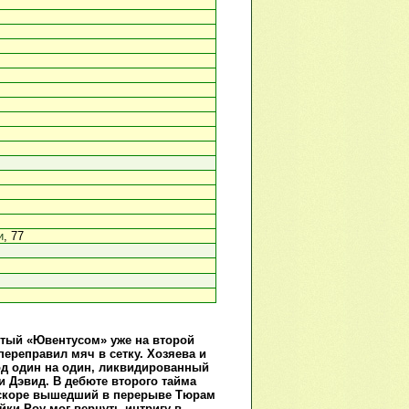
и
, 77
итый «Ювентусом» уже на второй
ереправил мяч в сетку. Хозяева и
ход один на один, ликвидированный
и Дэвид. В дебюте второго тайма
 вскоре вышедший в перерыве Тюрам
ки Роу мог вернуть интригу в