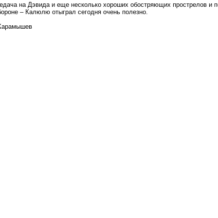
едача на Дэвида и еще несколько хороших обостряющих прострелов и п
бороне – Калюлю отыграл сегодня очень полезно.
Карамышев