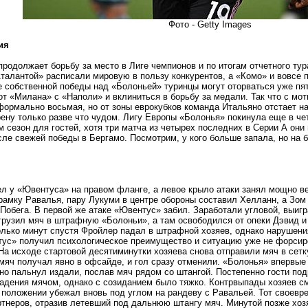
Фото - Getty Images
ия
родолжает борьбу за место в Лиге чемпионов и по итогам отчетного тур
талантой» расписали мировую в пользу конкурентов, а «Комо» и вовсе 
е собственной победы над «Болоньей» туринцы могут оторваться уже пят
от «Милана» с «Наполи» и вклиниться в борьбу за медали. Так что с мот
ормально восьмая, но от зоны еврокубков команда Итальяно отстает на
ну только разве что чудом. Лигу Европы «Болонья» покинула еще в чет
м сезон для гостей, хотя три матча из четырех последних в Серии А они
ле свежей победы в Бергамо. Посмотрим, у кого больше запала, но на 
 у «Ювентуса» на правом фланге, а левое крыло атаки занял мощно ве
рамку Равалья, пару Лукуми в центре обороны составил Хелланн, а Зом
Побега. В первой же атаке «Ювентус» забил. Заработали угловой, выиг
грузил мяч в штрафную «Болоньи», а там освободился от опеки Дэвид и
олько минут спустя Фройлер падал в штрафной хозяев, однако нарушени
тус» получил психологическое преимущество и ситуацию уже не форсир
На исходе стартовой десятиминутки хозяева снова отправили мяч в сет
 мяч получал явно в офсайде, и гол сразу отменили. «Болонья» впервые
но пальнул издали, послав мяч рядом со штангой. Постепенно гости под
адения мячом, однако с созиданием было тяжко. Контрвыпады хозяев см
положении убежал вновь под углом на рандеву с Равальей. Тот своевре
тнеров, отразив летевший под дальнюю штангу мяч. Минутой позже хоз