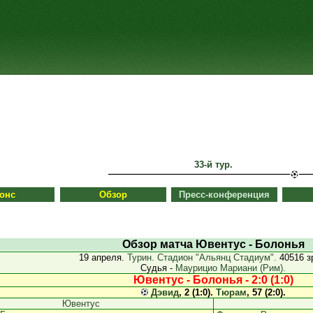
33-й тур.
онс
Обзор
Пресс-конференция
Обзор матча Ювентус - Болонья
19 апреля.
Турин. Стадион "Альянц Стадиум".
40516 з
Судья -
Маурицио Мариани (Рим).
Ювентус - Болонья - 2:0 (1:0)
Дэвид
, 2 (1:0).
Тюрам
, 57 (2:0).
Ювентус