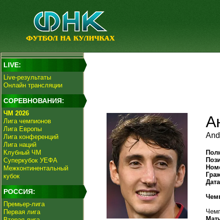
LIVE:
Live-результаты
Онлайн трансляции
СОРЕВНОВАНИЯ:
ЧМ 2026
А
Лига чемпионов
Лига Европы
And
Лига конференций
Лига наций
Клубный ЧМ
Пол
Поз
Суперкубок УЕФА
Ном
Межконтинентальный
Гра
кубок
Дат
РОССИЯ:
Чем
Премьер-лига
Чемп
Первая лига
Мат
Вторая лига