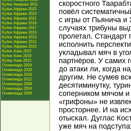
скоростного Таарабт
Кубок Америки 2011
Кубок Африки 2025
повёл систематичны
Кубок Африки 2023
с игры от Пьянича и 
Кубок Африки 2021
Кубок Африки 2019
случаях трибуны выд
Кубок Африки 2017
Кубок Африки 2015
пролетал. Стандарт 
Кубок Африки 2013
Кубок Африки 2012
исполнить перспект
Кубок Африки 2010
укладывал мяч в уго
Кубок Азии 2023
Кубок Азии 2019
партнёров. У самих 
Кубок Азии 2015
Олимпиада 2024
до атаки ли, когда 
Олимпиада 2020
Олимпиада 2016
другим. Не сумев вс
Олимпиада 2012
десятиминутку, тури
Олимпиада 2008
Олимпиада 2004
соперником мячом и 
Олимпиада 2000
«грифоны» не извлек
просторнее. И на ис
отыскал. Дуглас Кост
уже мяч на подступа