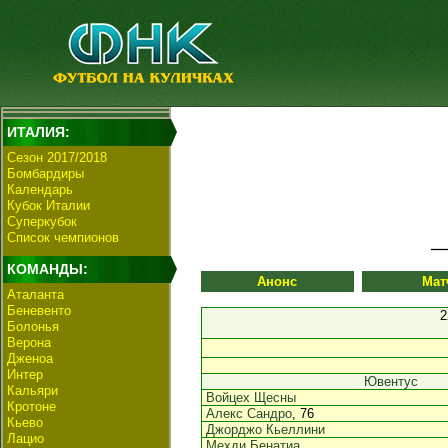
ИТАЛИЯ:
Сезон 2017/2018
Бомбардиры
Календарь
Кубок Италии
Суперкубок
Список чемпионов
КОМАНДЫ:
Анонс
Мат
Аталанта
Беневенто
2
Болонья
Верона
Дженоа
Интер
Ювентус
Кальяри
Войцех Щесны
Кротоне
Алекс Сандро
, 76
Кьево
Джорджо Кьеллини
Лацио
Мехди Бенатиа