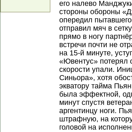
его налево Манджуки
стороны обороны «Дж
опередил пытавшегос
отправил мяч в сетк
прямо в ногу партнё
встречи почти не от
на 15-й минуте, усту
«Ювентус» потерял с
скорости упали. Ин
Синьора», хотя обос
экватору тайма Пьян
была эффектной, одн
минут спустя ветера
аргентинцу ноги. Пь
штрафную, на котор
головой на исполнен