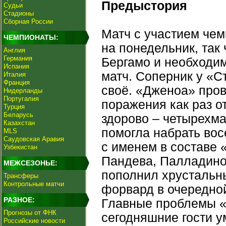
Предыстория
Судьи
Стадионы
Сборная России
Матч с участием че
ЧЕМПИОНАТЫ:
на понедельник, так
Англия
Германия
Бергамо и необходи
Испания
матч. Соперник у «С
Италия
Франция
своё. «Дженоа» пров
Нидерланды
Португалия
поражения как раз о
Турция
Беларусь
здорово – четырехм
Казахстан
помогла набрать вос
MLS
Саудовская Аравия
с именем в составе 
Узбекистан
Пандева, Палладино
МЕЖСЕЗОНЬЕ:
пополнил хрустальны
Трансферы
Контрольные матчи
форвард в очередной
РАЗНОЕ:
Главные проблемы «Д
Прогнозы от ФНК
сегодняшние гости у
Российские новости