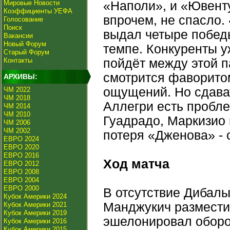
Мировые Новости
«Наполи», и «Ювенту
Коэффициенты УЕФА
впрочем, не спасло.
Голосование
Поиск
выдал четыре победы
Вакансии
Новый Форум
темпе. Конкуренты у
Старый Форум
Контакты
пойдёт между этой п
смотрится фаворитом
АРХИВЫ:
ощущений. Но сдават
ЧМ 2022
ЧМ 2018
Аллегри есть пробле
ЧМ 2014
ЧМ 2010
Гуадрадо, Маркизио 
ЧМ 2006
ЧМ 2002
потеря «Дженова» -
ЕВРО 2024
ЕВРО 2020
ЕВРО 2016
Ход матча
ЕВРО 2012
ЕВРО 2008
ЕВРО 2004
ЕВРО 2000
В отсутствие Дибалы
Кубок Америки 2024
Манджукич разместил
Кубок Америки 2021
Кубок Америки 2019
эшелонировал оборон
Кубок Америки 2016
Кубок Америки 2015