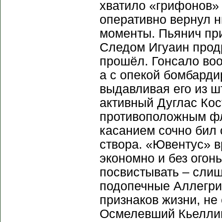
хватило «грифонов» 
оперативно вернул н
моменты. Пьянич при
Следом Игуаин продр
прошёл. Гонсало воо
а с опекой бомбарди
выдавливая его из ш
активный Дуглас Кос
противоположным фл
касанием сочно бил 
створа. «Ювентус» в
экономно и без огон
посвистывать – сли
подопечные Аллегри
признаков жизни, не
Осмелевший Кьеллин