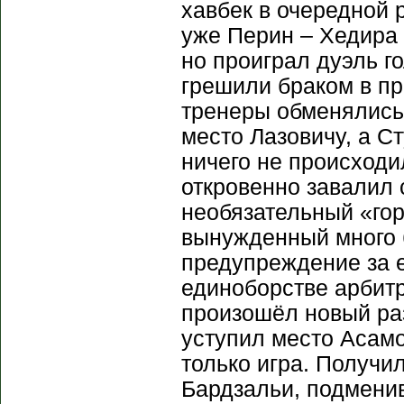
хавбек в очередной 
уже Перин – Хедира 
но проиграл дуэль г
грешили браком в пр
тренеры обменялись
место Лазовичу, а С
ничего не происходи
откровенно завалил 
необязательный «го
вынужденный много б
предупреждение за е
единоборстве арбитр
произошёл новый ра
уступил место Асам
только игра. Получи
Бардзальи, подмени