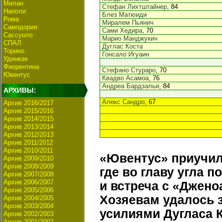
Милан
Стефан Лихтштайнер
, 84
Наполи
Блез Матюиди
Рома
Миралем Пьянич
Сампдория
Сами Хедира
, 70
Сассуоло
Марио Манджукич
СПАЛ
Дуглас Коста
Торино
Гонсало Игуаин
Удинезе
Фиорентина
Стефано Стураро
, 70
Ювентус
Квадво Асамоа
, 76
Андреа Бардзальи
, 84
АРХИВЫ:
Алекс Сандро
, 67
Архив 2016/2017
Архив 2015/2016
Архив 2014/2015
Архив 2013/2014
Архив 2012/2013
Архив 2011/2012
Архив 2010/2011
«Ювентус» приучил
Архив 2009/2010
Архив 2008/2009
где во главу угла п
Архив 2007/2008
Архив 2006/2007
и встреча с «Джено
Архив 2005/2006
Хозяевам удалось 
Архив 2004/2005
Архив 2003/2004
усилиями Дугласа 
Архив 2002/2003
Архив 2001/2002