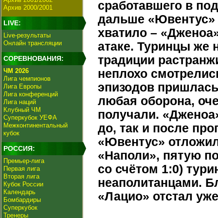
сработавшего в по
Архив 2000/2001
дальше «Ювентус» и
LIVE:
хватило – «Дженоа
Live-результаты
Онлайн трансляции
атаке. Туринцы же 
традиции растранж
СОРЕВНОВАНИЯ:
ЧМ 2026
неплохо смотрелис
Лига чемпионов
эпизодов пришлась 
Лига Европы
Лига конференций
любая оборона, оч
Лига наций
Клубный ЧМ
получали. «Дженоа»
Суперкубок УЕФА
Межконтинентальный
до, так и после пр
кубок
«Ювентус» отложил 
РОССИЯ:
«Наполи», пятую по
Премьер-лига
со счётом 1:0) тур
Первая лига
Вторая лига
неаполитанцами. Б
Кубок России
Календарь
«Лацио» отстал уже
Бомбардиры
Суперкубок
Тренеры