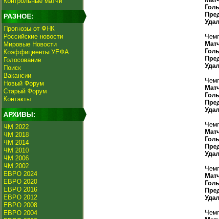
Контрольные матчи
Гол
Пре
РАЗНОЕ:
Уда
Прогнозы от ФНК
Российские новости
Чемп
Мат
Мировые Новости
Гол
Коэффициенты УЕФА
Пре
Голосование
Уда
Поиск
Вакансии
Чемп
Новый Форум
Мат
Старый Форум
Гол
Контакты
Пре
Уда
АРХИВЫ:
Чемп
ЧМ 2022
Мат
ЧМ 2018
Гол
ЧМ 2014
Пре
ЧМ 2010
Уда
ЧМ 2006
ЧМ 2002
Чемп
ЕВРО 2024
Мат
ЕВРО 2020
Гол
ЕВРО 2016
Пре
ЕВРО 2012
Уда
ЕВРО 2008
Чемп
ЕВРО 2004