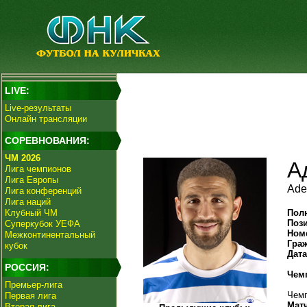
LIVE:
Live-результаты
Онлайн трансляции
СОРЕВНОВАНИЯ:
ЧМ 2026
А
Лига чемпионов
Лига Европы
Ade
Лига конференций
Лига наций
Клубный ЧМ
Пол
Поз
Суперкубок УЕФА
Ном
Межконтинентальный
Гра
кубок
Дат
РОССИЯ:
Чем
Премьер-лига
Чемп
Первая лига
Мат
Вторая лига