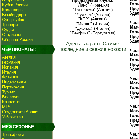
Предыдущие клубы:
Гол
Кубок России
"Ланс" (Франция)
Пре
Календарь
"Тоттенхэм" (Англия)
Уда
"Фулхэм" (Англия)
Бомбардиры
"КПР" (Англия)
Суперкубок
Чемп
"Милан" (Италия)
Тренеры
Мат
"Дженоа" (Италия)
Судьи
Гол
"Бенфика" (Португалия)
Стадионы
Пре
Сборная России
Уда
Адель Таарабт: Самые
последние и свежие новости
ЧЕМПИОНАТЫ:
Чемп
Мат
Англия
Гол
Германия
Пре
Испания
Уда
Италия
Франция
Чемп
Нидерланды
Мат
Португалия
Гол
Турция
Пре
Беларусь
Уда
Казахстан
Чемп
MLS
Мат
Саудовская Аравия
Гол
Узбекистан
Пре
Уда
МЕЖСЕЗОНЬЕ:
Чемп
Трансферы
Мат