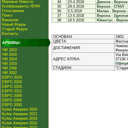
Мировые Новости
34
23.4.2018
Дженоа - Верона 
Коэффициенты УЕФА
35
29.4.2018
Верона - СПАЛ - 
Голосование
36
5.5.2018
Милан - Верона -
Поиск
37
13.5.2018
Верона - Удинезе 
Вакансии
38
19.5.2018
Ювентус - Верона
Новый Форум
Старый Форум
Контакты
ОСНОВАН:
1903.
ЦВЕТА:
Желтый
АРХИВЫ:
Чемпио
ДОСТИЖЕНИЯ:
ЧМ 2022
Финали
ЧМ 2018
Via Bel
ЧМ 2014
АДРЕС КЛУБА:
37136
Офици
ЧМ 2010
СТАДИОН:
"Стади
ЧМ 2006
ЧМ 2002
ЕВРО 2024
ЕВРО 2020
ЕВРО 2016
ЕВРО 2012
ЕВРО 2008
ЕВРО 2004
ЕВРО 2000
Кубок Америки 2024
Кубок Америки 2021
Кубок Америки 2019
Кубок Америки 2016
Кубок Америки 2015