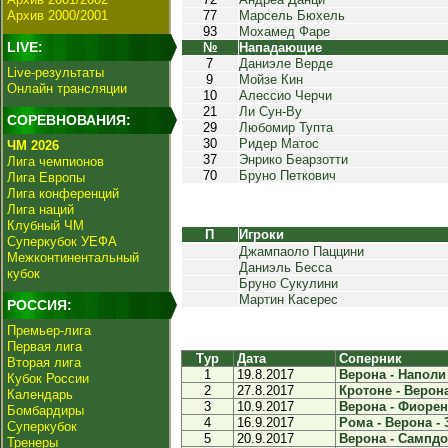
Архив 2000/2001
77
Марсель Бюхель
93
Мохамед Фаре
LIVE:
№
Нападающие
7
Даниэле Верде
Live-результаты
9
Мойзе Кин
Онлайн трансляции
10
Алессио Черчи
21
Ли Сун-Ву
СОРЕВНОВАНИЯ:
29
Любомир Тупта
30
Ридер Матос
ЧМ 2026
37
Энрико Беарзотти
Лига чемпионов
70
Бруно Петкович
Лига Европы
Лига конференций
Лига наций
Клубный ЧМ
П
Игроки
Суперкубок УЕФА
Джампаоло Паццини
Межконтинентальный
Даниэль Бесса
кубок
Бруно Сукулини
Мартин Касерес
РОССИЯ:
Премьер-лига
Первая лига
Тур
Дата
Соперник
Вторая лига
1
19.8.2017
Верона - Наполи 
Кубок России
2
27.8.2017
Кротоне - Верона
Календарь
3
10.9.2017
Верона - Фиорент
Бомбардиры
4
16.9.2017
Рома - Верона - 
Суперкубок
5
20.9.2017
Верона - Сампдор
Тренеры