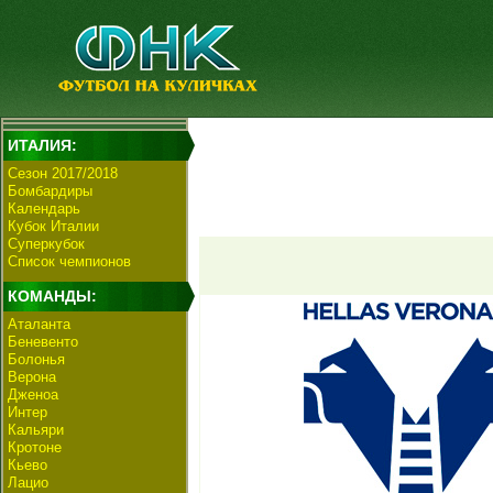
ИТАЛИЯ:
Сезон 2017/2018
Бомбардиры
Календарь
Кубок Италии
Суперкубок
Список чемпионов
КОМАНДЫ:
Аталанта
Беневенто
Болонья
Верона
Дженоа
Интер
Кальяри
Кротоне
Кьево
Лацио