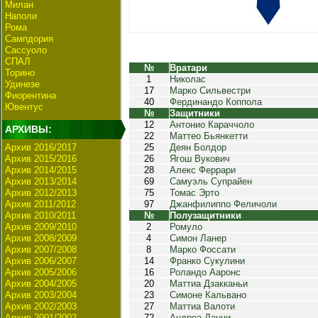
Милан
Наполи
Рома
Сампдория
Сассуоло
СПАЛ
№
Вратари
Торино
1
Николас
Удинезе
17
Марко Сильвестри
Фиорентина
40
Фердинандо Коппола
Ювентус
№
Защитники
12
Антонио Караччоло
АРХИВЫ:
22
Маттео Бьянкетти
Архив 2016/2017
25
Деян Болдор
Архив 2015/2016
26
Ягош Вукович
Архив 2014/2015
28
Алекс Феррари
Архив 2013/2014
69
Самуэль Супрайен
Архив 2012/2013
75
Томас Эрто
Архив 2011/2012
97
Джанфилиппо Феличоли
Архив 2010/2011
№
Полузащитники
Архив 2009/2010
2
Ромуло
Архив 2008/2009
4
Симон Ланер
Архив 2007/2008
8
Марко Фоссати
Архив 2006/2007
14
Франко Сукулини
Архив 2005/2006
16
Роландо Ааронс
Архив 2004/2005
20
Маттиа Дзакканьи
Архив 2003/2004
23
Симоне Кальвано
Архив 2002/2003
27
Маттиа Валоти
Архив 2001/2002
72
Андреа Данци