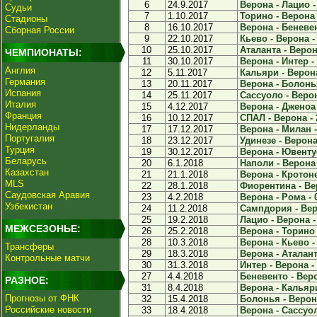
6
24.9.2017
Верона - Лацио -
Судьи
7
1.10.2017
Торино - Верона 
Стадионы
8
16.10.2017
Верона - Беневен
Сборная России
9
22.10.2017
Кьево - Верона - 
10
25.10.2017
Аталанта - Верона
ЧЕМПИОНАТЫ:
11
30.10.2017
Верона - Интер - 
Англия
12
5.11.2017
Кальяри - Верона
Германия
13
20.11.2017
Верона - Болонья
Испания
14
25.11.2017
Сассуоло - Верон
Италия
15
4.12.2017
Верона - Дженоа 
Франция
16
10.12.2017
СПАЛ - Верона - 
Нидерланды
17
17.12.2017
Верона - Милан -
Португалия
18
23.12.2017
Удинезе - Верона 
Турция
19
30.12.2017
Верона - Ювентус
Беларусь
20
6.1.2018
Наполи - Верона 
Казахстан
21
21.1.2018
Верона - Кротоне
MLS
22
28.1.2018
Фиорентина - Вер
Саудовская Аравия
23
4.2.2018
Верона - Рома - 
Узбекистан
24
11.2.2018
Сампдория - Веро
25
19.2.2018
Лацио - Верона -
МЕЖСЕЗОНЬЕ:
26
25.2.2018
Верона - Торино 
28
10.3.2018
Верона - Кьево - 
Трансферы
29
18.3.2018
Верона - Аталанта
Контрольные матчи
30
31.3.2018
Интер - Верона - 
27
4.4.2018
Беневенто - Веро
РАЗНОЕ:
31
8.4.2018
Верона - Кальяри
Прогнозы от ФНК
32
15.4.2018
Болонья - Верона
Российские новости
33
18.4.2018
Верона - Сассуол