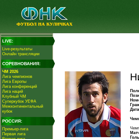
LIVE:
Live-результаты
Онлайн трансляции
СОРЕВНОВАНИЯ:
ЧМ 2026
Н
Лига чемпионов
Лига Европы
Лига конференций
Пол
Лига наций
Поз
Клубный ЧМ
Ном
Суперкубок УЕФА
Гра
Межконтинентальный
Дат
кубок
Чем
РОССИЯ:
Чемп
Премьер-лига
Мат
Первая лига
Гол
Вторая лига