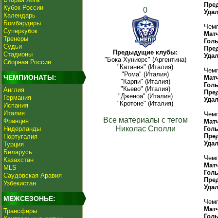
Пре
Кубок России
0
Уда
Календарь
Бомбардиры
Чемп
Суперкубок
Мат
Тренеры
Гол
Судьи
Пре
Предыдущие клубы:
Стадионы
Уда
"Бока Хуниорс" (Аргентина)
Сборная России
"Катания" (Италия)
Чемп
"Рома" (Италия)
ЧЕМПИОНАТЫ:
Мат
"Карпи" (Италия)
Гол
"Кьево" (Италия)
Англия
Пре
"Дженоа" (Италия)
Германия
Уда
"Кротоне" (Италия)
Испания
Италия
Чемп
Все материалы с тегом
Франция
Мат
Николас Сполли
Нидерланды
Гол
Пре
Португалия
Уда
Турция
Беларусь
Чемп
Казахстан
Мат
MLS
Гол
Саудовская Аравия
Пре
Узбекистан
Уда
МЕЖСЕЗОНЬЕ:
Чемп
Мат
Трансферы
Гол