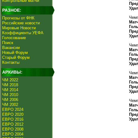
Контрольные матчи
Пре
Уда
РАЗНОЕ:
Чемп
Прогнозы от ФНК
Мат
Российские новости
Гол
Мировые Новости
Пре
Коэффициенты УЕФА
Уда
Голосование
Поиск
Чемп
Вакансии
Мат
Новый Форум
Гол
Старый Форум
Пре
Контакты
Уда
АРХИВЫ:
Чемп
Мат
ЧМ 2022
Гол
ЧМ 2018
Пре
ЧМ 2014
Уда
ЧМ 2010
ЧМ 2006
Чемп
ЧМ 2002
Мат
ЕВРО 2024
Гол
ЕВРО 2020
Пре
Уда
ЕВРО 2016
ЕВРО 2012
ЕВРО 2008
ЕВРО 2004