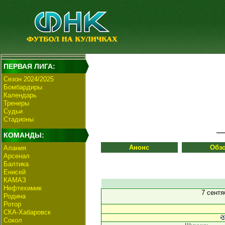
ПЕРВАЯ ЛИГА:
Сезон 2024/2025
Бомбардиры
Календарь
Тренеры
Судьи
Стадионы
КОМАНДЫ:
Анонс
Обз
Алания
Арсенал
Балтика
Енисей
КАМАЗ
Нефтехимик
7 сент
Родина
Ротор
СКА-Хабаровск
Сокол