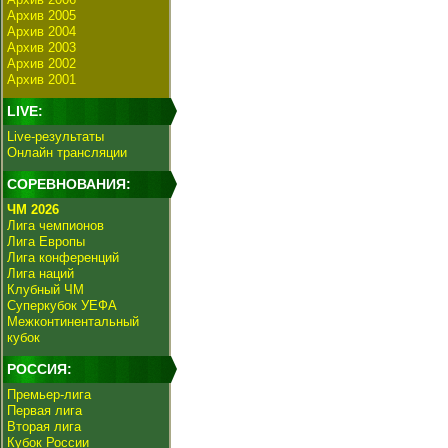
Архив 2005
Архив 2004
Архив 2003
Архив 2002
Архив 2001
LIVE:
Live-результаты
Онлайн трансляции
СОРЕВНОВАНИЯ:
ЧМ 2026
Лига чемпионов
Лига Европы
Лига конференций
Лига наций
Клубный ЧМ
Суперкубок УЕФА
Межконтинентальный
кубок
РОССИЯ:
Премьер-лига
Первая лига
Вторая лига
Кубок России