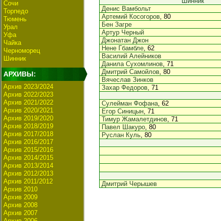
Шинник
Сочи
Денис Вамбольт
Торпедо
Артемий Косогоров
, 80
Тюмень
Бен Загре
Урал
Артур Черный
Уфа
Джонатан Джон
Чайка
Нене Гбамбле
, 62
Черноморец
Василий Алейников
Шинник
Данила Сухомлинов
, 71
Дмитрий Самойлов
, 80
АРХИВЫ:
Вячеслав Зинков
Архив 2023/2024
Захар Федоров
, 71
Архив 2022/2023
Архив 2021/2022
Сулейман Фофана
, 62
Архив 2020/2021
Егор Синицын
, 71
Архив 2019/2020
Тимур Жамалетдинов
, 71
Архив 2018/2019
Павел Шакуро
, 80
Архив 2017/2018
Руслан Куль
, 80
Архив 2016/2017
Архив 2015/2016
Архив 2014/2015
Архив 2013/2014
Архив 2012/2013
Архив 2011/2012
Дмитрий Черышев
Архив 2010
Архив 2009
Архив 2008
Архив 2007
Архив 2006