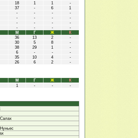
18
1
1
-
37
-
6
1
-
-
-
-
-
-
-
-
-
-
-
-
-
-
-
-
М
Г
Ж
К
36
13
2
-
30
5
8
-
38
29
1
-
6
-
-
-
35
10
4
-
26
6
2
-
М
Г
Ж
К
1
-
-
-
х
 Салах
 Нуньес
ах