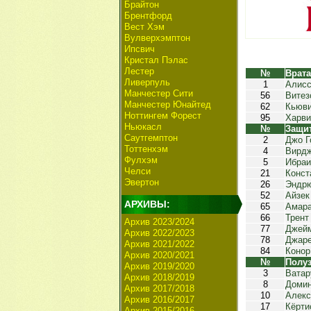
Брайтон
Брентфорд
Вест Хэм
Вулверхэмптон
Ипсвич
Кристал Пэлас
Лестер
№
Врат
Ливерпуль
1
Алис
Манчестер Сити
56
Витез
Манчестер Юнайтед
62
Кьюви
Ноттингем Форест
95
Харви
Ньюкасл
№
Защи
Саутгемптон
2
Джо Г
Тоттенхэм
4
Вирдж
Фулхэм
5
Ибраи
Челси
21
Конст
Эвертон
26
Эндрю
52
Айзек
АРХИВЫ:
65
Амар
66
Трент
Архив 2023/2024
77
Джейм
Архив 2022/2023
78
Джаре
Архив 2021/2022
84
Конор
Архив 2020/2021
№
Полу
Архив 2019/2020
3
Ватар
Архив 2018/2019
8
Домин
Архив 2017/2018
10
Алекс
Архив 2016/2017
17
Кёрти
Архив 2015/2016