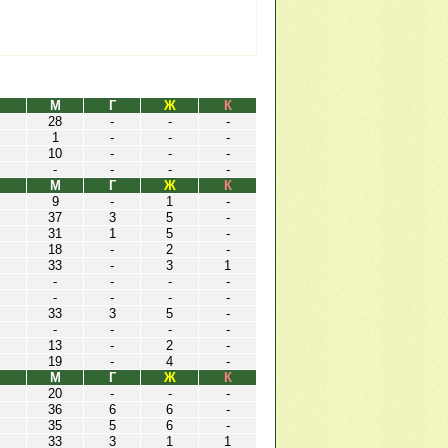
М
Г
Ж
К
28
-
-
-
1
-
-
-
10
-
-
-
-
-
-
-
М
Г
Ж
К
9
-
1
-
37
3
5
-
31
1
5
-
18
-
2
-
33
-
3
1
-
-
-
-
-
-
-
-
33
3
5
-
-
-
-
-
13
-
2
-
19
-
4
-
М
Г
Ж
К
20
-
-
-
36
6
6
-
35
5
6
-
33
3
1
1