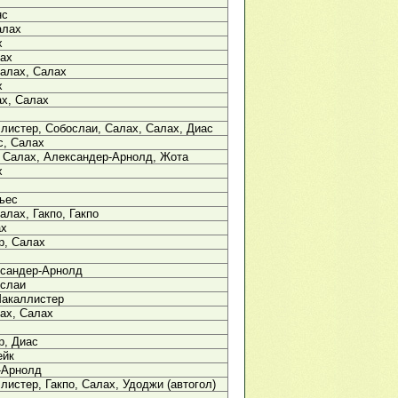
нс
алах
х
лах
алах, Салах
х
х, Салах
листер, Собослаи, Салах, Салах, Диас
с, Салах
, Салах, Александер-Арнолд, Жота
х
ьес
алах, Гакпо, Гакпо
ах
р, Салах
ксандер-Арнолд
ослаи
Макаллистер
ах, Салах
р, Диас
ейк
-Арнолд
листер, Гакпо, Салах, Удоджи (автогол)