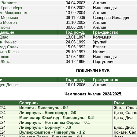
 Эллиотт
04.04.2003
Англия
 Гравенберх
16.05.2002
Нидерланды
мс Макконнелл
13.09.2004
Англия
 Моррисон
09.11.2006
Северная Ирландия
р Мортон
31.10.2002
Англия
Ньони
30.06.2007
Англия
дающие
Год рожд.
Гражданство
Диас
13.01.1997
Колумбия
н Нуньес
24.06.1999
Уругвай
мед Салах
15.06.1992
Египет
ико Кьеза
25.10.1997
Италия
Гакпо
07.05.1999
Нидерланды
 Жота
04.12.1996
Португалия
ПОКИНУЛИ КЛУБ.
ки
Год рожд.
Гражданство
ен Даннс
16.01.2006
Англия
Чемпионат Англии 2024/2025.
Соперник
Голы
024
Ипсвич - Ливерпуль - 0:2
Жота, Сала
024
Ливерпуль - Брентфорд - 2:0
Диас, Салах
24
Манчестер Юнайтед - Ливерпуль - 0:3
Диас, Диас,
024
Ливерпуль - Ноттингем Форест - 0:1
024
Ливерпуль - Борнмут - 3:0
Диас, Диас,
024
Вулверхэмптон - Ливерпуль - 1:2
Конате, Сал