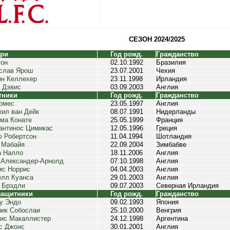
СЕЗОН 2024/2025
ари
Год рожд.
Гражданство
сон
02.10.1992
Бразилия
слав Ярош
23.07.2001
Чехия
н Келлехер
23.11.1998
Ирландия
 Дэвис
03.09.2003
Англия
тники
Год рожд.
Гражданство
омес
23.05.1997
Англия
ил ван Дейк
08.07.1991
Нидерланды
ма Конате
25.05.1999
Франция
антинос Цимикас
12.05.1996
Греция
 Робертсон
11.04.1994
Шотландия
 Мабайя
22.09.2004
Зимбабве
а Налло
18.11.2006
Англия
 Александер-Арнолд
07.10.1998
Англия
с Норрис
04.04.2003
Англия
лл Куанса
29.01.2003
Англия
 Брэдли
09.07.2003
Северная Ирландия
защитники
Год рожд.
Гражданство
у Эндо
09.02.1993
Япония
ик Собослаи
25.10.2000
Венгрия
ис Макаллистер
24.12.1998
Аргентина
с Джонс
30.01.2001
Англия