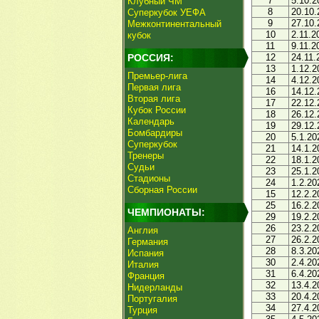
7
5.10.2
Клубный ЧМ
8
20.10.
Суперкубок УЕФА
9
27.10.
Межконтинентальный
10
2.11.2
кубок
11
9.11.2
РОССИЯ:
12
24.11.
13
1.12.2
Премьер-лига
14
4.12.2
Первая лига
16
14.12.
Вторая лига
17
22.12.
Кубок России
18
26.12.
Календарь
19
29.12.
Бомбардиры
20
5.1.20
Суперкубок
21
14.1.2
Тренеры
22
18.1.2
Судьи
23
25.1.2
Стадионы
24
1.2.20
Сборная России
15
12.2.2
25
16.2.2
ЧЕМПИОНАТЫ:
29
19.2.2
26
23.2.2
Англия
27
26.2.2
Германия
28
8.3.20
Испания
30
2.4.20
Италия
31
6.4.20
Франция
32
13.4.2
Нидерланды
33
20.4.2
Португалия
34
27.4.2
Турция