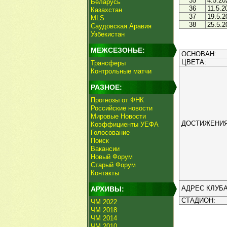
35
4.5.20
Беларусь
36
11.5.2
Казахстан
37
19.5.2
MLS
38
25.5.2
Саудовская Аравия
Узбекистан
МЕЖСЕЗОНЬЕ:
ОСНОВАН:
ЦВЕТА:
Трансферы
Контрольные матчи
РАЗНОЕ:
Прогнозы от ФНК
Российские новости
Мировые Новости
ДОСТИЖЕНИЯ
Коэффициенты УЕФА
Голосование
Поиск
Вакансии
Новый Форум
Старый Форум
Контакты
АДРЕС КЛУБА
АРХИВЫ:
СТАДИОН:
ЧМ 2022
ЧМ 2018
ЧМ 2014
ЧМ 2010