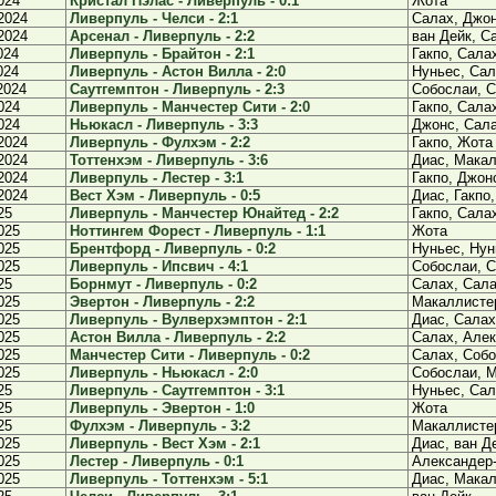
024
Кристал Пэлас - Ливерпуль - 0:1
Жота
2024
Ливерпуль - Челси - 2:1
Салах, Джо
2024
Арсенал - Ливерпуль - 2:2
ван Дейк, С
024
Ливерпуль - Брайтон - 2:1
Гакпо, Сала
024
Ливерпуль - Астон Вилла - 2:0
Нуньес, Са
2024
Саутгемптон - Ливерпуль - 2:3
Собослаи, С
024
Ливерпуль - Манчестер Сити - 2:0
Гакпо, Сала
024
Ньюкасл - Ливерпуль - 3:3
Джонс, Сала
2024
Ливерпуль - Фулхэм - 2:2
Гакпо, Жота
2024
Тоттенхэм - Ливерпуль - 3:6
Диас, Макал
2024
Ливерпуль - Лестер - 3:1
Гакпо, Джон
2024
Вест Хэм - Ливерпуль - 0:5
Диас, Гакпо
25
Ливерпуль - Манчестер Юнайтед - 2:2
Гакпо, Сала
025
Ноттингем Форест - Ливерпуль - 1:1
Жота
025
Брентфорд - Ливерпуль - 0:2
Нуньес, Нун
025
Ливерпуль - Ипсвич - 4:1
Собослаи, С
25
Борнмут - Ливерпуль - 0:2
Салах, Сал
025
Эвертон - Ливерпуль - 2:2
Макаллисте
025
Ливерпуль - Вулверхэмптон - 2:1
Диас, Салах
025
Астон Вилла - Ливерпуль - 2:2
Салах, Але
025
Манчестер Сити - Ливерпуль - 0:2
Салах, Соб
025
Ливерпуль - Ньюкасл - 2:0
Собослаи, 
25
Ливерпуль - Саутгемптон - 3:1
Нуньес, Сал
25
Ливерпуль - Эвертон - 1:0
Жота
25
Фулхэм - Ливерпуль - 3:2
Макаллисте
025
Ливерпуль - Вест Хэм - 2:1
Диас, ван Д
025
Лестер - Ливерпуль - 0:1
Александер
025
Ливерпуль - Тоттенхэм - 5:1
Диас, Макал