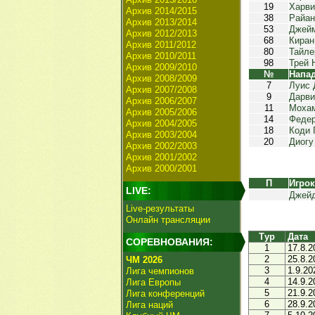
19
Харви
Архив 2014/2015
38
Райан
Архив 2013/2014
53
Джей
Архив 2012/2013
68
Киран
Архив 2011/2012
80
Тайле
Архив 2010/2011
98
Трей 
Архив 2009/2010
№
Напа
Архив 2008/2009
7
Луис 
Архив 2007/2008
9
Дарви
Архив 2006/2007
11
Моха
Архив 2005/2006
14
Федер
Архив 2004/2005
18
Коди 
Архив 2003/2004
20
Диогу
Архив 2002/2003
Архив 2001/2002
Архив 2000/2001
П
Игро
LIVE:
Джейд
Live-результаты
Онлайн трансляции
Тур
Дата
СОРЕВНОВАНИЯ:
1
17.8.2
2
25.8.2
ЧМ 2026
3
1.9.20
Лига чемпионов
4
14.9.2
Лига Европы
5
21.9.2
Лига конференций
6
28.9.2
Лига наций