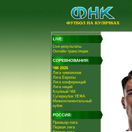
LIVE:
Live-результаты
Онлайн трансляции
СОРЕВНОВАНИЯ:
ЧМ 2026
Лига чемпионов
Лига Европы
Лига конференций
Лига наций
Клубный ЧМ
Суперкубок УЕФА
Межконтинентальный
кубок
РОССИЯ:
Премьер-лига
Первая лига
Вторая лига