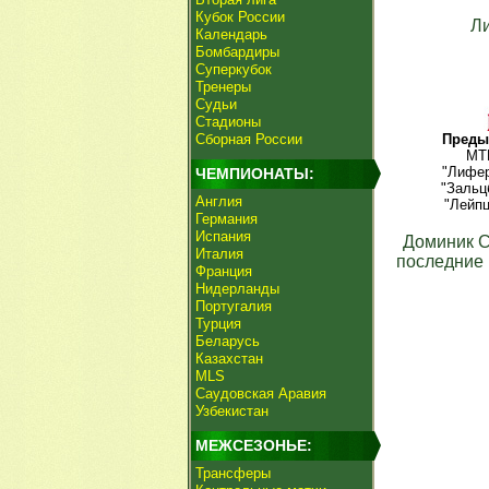
Кубок России
Л
Календарь
Бомбардиры
Суперкубок
Тренеры
Судьи
Стадионы
Сборная России
Преды
МТК
"Лифер
ЧЕМПИОНАТЫ:
"Зальц
Англия
"Лейпц
Германия
Испания
Доминик 
Италия
последние 
Франция
Нидерланды
Португалия
Турция
Беларусь
Казахстан
MLS
Саудовская Аравия
Узбекистан
МЕЖСЕЗОНЬЕ:
Трансферы