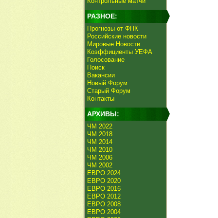
Контрольные матчи
РАЗНОЕ:
Прогнозы от ФНК
Российские новости
Мировые Новости
Коэффициенты УЕФА
Голосование
Поиск
Вакансии
Новый Форум
Старый Форум
Контакты
АРХИВЫ:
ЧМ 2022
ЧМ 2018
ЧМ 2014
ЧМ 2010
ЧМ 2006
ЧМ 2002
ЕВРО 2024
ЕВРО 2020
ЕВРО 2016
ЕВРО 2012
ЕВРО 2008
ЕВРО 2004