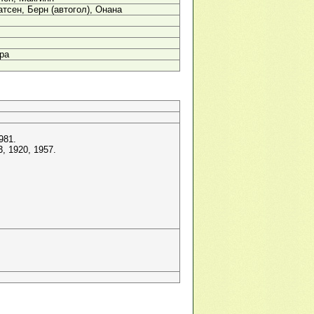
атсен, Берн (автогол), Онана
ра
981.
, 1920, 1957.