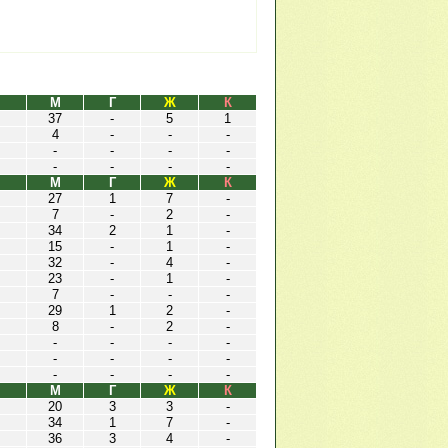
М
Г
Ж
К
37
-
5
1
4
-
-
-
-
-
-
-
-
-
-
-
М
Г
Ж
К
27
1
7
-
7
-
2
-
34
2
1
-
15
-
1
-
32
-
4
-
23
-
1
-
7
-
-
-
29
1
2
-
8
-
2
-
-
-
-
-
-
-
-
-
-
-
-
-
М
Г
Ж
К
20
3
3
-
34
1
7
-
36
3
4
-