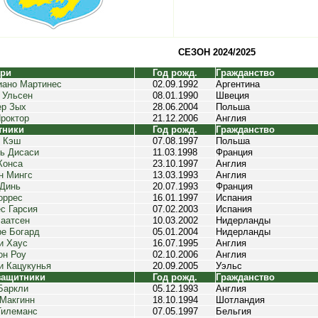
СЕЗОН 2024/2025
ари
Год рожд.
Гражданство
ано Мартинес
02.09.1992
Аргентина
 Ульсен
08.01.1990
Швеция
р Зых
28.06.2004
Польша
роктор
21.12.2006
Англия
тники
Год рожд.
Гражданство
 Кэш
07.08.1997
Польша
ь Дисаси
11.03.1998
Франция
Конса
23.10.1997
Англия
н Мингс
13.03.1993
Англия
Динь
20.07.1993
Франция
оррес
16.01.1997
Испания
с Гарсия
07.02.2003
Испания
аатсен
10.03.2002
Нидерланды
е Богард
05.01.2004
Нидерланды
и Хаус
16.07.1995
Англия
он Роу
02.10.2006
Англия
и Кацукунья
20.09.2005
Уэльс
защитники
Год рожд.
Гражданство
Баркли
05.12.1993
Англия
Макгинн
18.10.1994
Шотландия
Тилеманс
07.05.1997
Бельгия