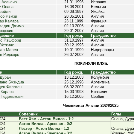
 Асенсио
21.01.1996
Испания
у Онана
16.08.2001
Бельгия
Бейли
09.08.1997
Ямайка
об Рэмзи
28.05.2001
Англия
ар Камара
23.11.1999
Франция
алдин Джимо
02.10.2006
Англия
роджио
29.01.2007
Англия
дающие
Год рожд.
Гражданство
ус Рэшфорд
31.10.1997
Англия
Уоткинс
30.12.1995
Англия
элл Мален
19.01.1999
Нидерланды
н Роджерс
26.07.2002
Англия
ПОКИНУЛИ КЛУБ.
ки
Год рожд.
Гражданство
Дуран
13.12.2003
Колумбия
ано Буэндиа
25.12.1996
Аргентина
ен Филоген
08.02.2002
Англия
 Карлос
15.03.1993
Бразилия
 Неделькович
16.12.2005
Сербия
Чемпионат Англии 2024/2025.
Соперник
Голы
024
Вест Хэм - Астон Вилла - 1:2
Онана, Дур
024
Астон Вилла - Арсенал - 0:2
024
Лестер - Астон Вилла - 1:2
Онана, Дур
024
Астон Вилла - Эвертон - 3:2
Уоткинс, Уо