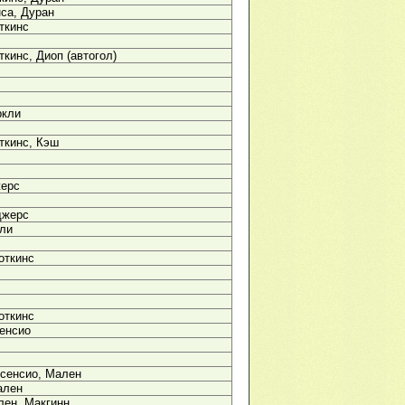
нса, Дуран
ткинс
ткинс, Диоп (автогол)
ркли
ткинс, Кэш
жерс
джерс
йли
откинс
откинс
енсио
сенсио, Мален
ален
лен, Макгинн