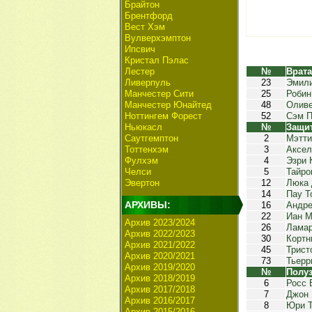
Брайтон
Брентфорд
Вест Хэм
Вулверхэмптон
Ипсвич
Кристал Пэлас
Лестер
№
Врат
Ливерпуль
23
Эмили
Манчестер Сити
25
Робин
Манчестер Юнайтед
48
Оливе
Ноттингем Форест
52
Сэм П
Ньюкасл
№
Защи
Саутгемптон
2
Мэтти
Тоттенхэм
3
Аксел
Фулхэм
4
Эзри 
Челси
5
Тайро
Эвертон
12
Люка 
14
Пау Т
АРХИВЫ:
16
Андре
22
Иан М
Архив 2023/2024
26
Ламар
Архив 2022/2023
30
Кортн
Архив 2021/2022
45
Трист
Архив 2020/2021
73
Тьерр
Архив 2019/2020
№
Полу
Архив 2018/2019
6
Росс 
Архив 2017/2018
7
Джон 
Архив 2016/2017
8
Юри 
Архив 2015/2016