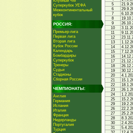
Клубный ЧМ
5
21.9.2
Суперкубок УЕФА
6
29.9.2
Межконтинентальный
7
6.10.2
кубок
8
19.10.
9
26.10.
РОССИЯ:
10
3.11.2
Премьер-лига
11
9.11.2
Первая лига
12
23.11.
Вторая лига
13
1.12.2
Кубок России
14
4.12.2
Календарь
15
7.12.2
Бомбардиры
16
14.12.
Суперкубок
17
21.12.
Тренеры
18
26.12.
Судьи
19
30.12.
Стадионы
20
4.1.20
Сборная России
21
15.1.2
22
18.1.2
ЧЕМПИОНАТЫ:
23
26.1.2
24
1.2.20
Англия
25
15.2.2
Германия
29
19.2.2
Испания
26
22.2.2
Италия
27
25.2.2
Франция
28
8.3.20
Нидерланды
30
2.4.20
Португалия
31
5.4.20
Турция
32
12.4.2