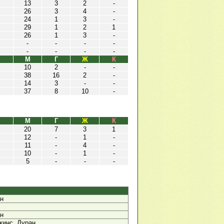
13
3
2
-
26
3
4
-
24
1
3
-
29
1
2
1
26
1
3
-
-
-
-
-
-
-
-
-
М
Г
Ж
К
10
2
-
-
38
16
2
-
14
3
-
-
37
8
10
-
М
Г
Ж
К
20
7
3
1
12
-
1
-
11
-
4
-
10
-
1
-
5
-
-
-
ан
ан
ткинс, Дуран