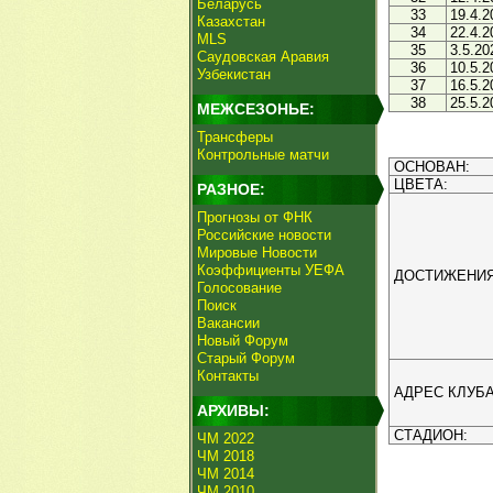
Беларусь
33
19.4.2
Казахстан
34
22.4.2
MLS
35
3.5.20
Саудовская Аравия
36
10.5.2
Узбекистан
37
16.5.2
38
25.5.2
МЕЖСЕЗОНЬЕ:
Трансферы
Контрольные матчи
ОСНОВАН:
ЦВЕТА:
РАЗНОЕ:
Прогнозы от ФНК
Российские новости
Мировые Новости
Коэффициенты УЕФА
ДОСТИЖЕНИЯ
Голосование
Поиск
Вакансии
Новый Форум
Старый Форум
Контакты
АДРЕС КЛУБА
АРХИВЫ:
СТАДИОН:
ЧМ 2022
ЧМ 2018
ЧМ 2014
ЧМ 2010