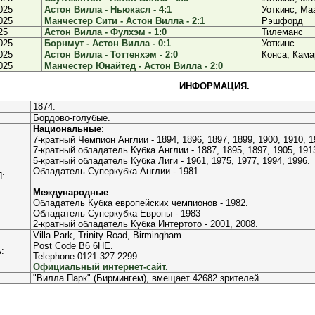
025
Астон Вилла - Ньюкасл - 4:1
Уоткинс, Ма
025
Манчестер Сити - Астон Вилла - 2:1
Рэшфорд
25
Астон Вилла - Фулхэм - 1:0
Тилеманс
025
Борнмут - Астон Вилла - 0:1
Уоткинс
025
Астон Вилла - Тоттенхэм - 2:0
Конса, Кама
025
Манчестер Юнайтед - Астон Вилла - 2:0
ИНФОРМАЦИЯ.
1874.
Бордово-голубые.
Национальные
:
7-кратный Чемпион Англии - 1894, 1896, 1897, 1899, 1900, 1910, 1
7-кратный обладатель Кубка Англии - 1887, 1895, 1897, 1905, 1913
5-кратный обладатель Кубка Лиги - 1961, 1975, 1977, 1994, 1996.
Обладатель Суперкубка Англии - 1981.
:
Международные
:
Обладатель Кубка европейских чемпионов - 1982.
Обладатель Суперкубка Европы - 1983
2-кратный обладатель Кубка Интертото - 2001, 2008.
Villa Park, Trinity Road, Birmingham.
Post Code B6 6HE.
:
Telephone 0121-327-2299.
Официальный интернет-сайт.
"Вилла Парк" (Бирмингем), вмещает 42682 зрителей.