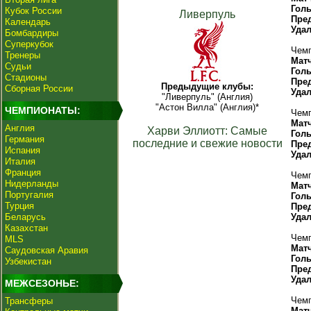
Гол
Кубок России
Ливерпуль
Пре
Календарь
Уда
Бомбардиры
Суперкубок
Чемп
Тренеры
Мат
Судьи
Гол
Стадионы
Пре
Предыдущие клубы:
Сборная России
Уда
"Ливерпуль" (Англия)
"Астон Вилла" (Англия)*
ЧЕМПИОНАТЫ:
Чемп
Мат
Англия
Харви Эллиотт: Самые
Гол
Германия
последние и свежие новости
Пре
Испания
Уда
Италия
Франция
Чемп
Нидерланды
Мат
Португалия
Гол
Турция
Пре
Беларусь
Уда
Казахстан
Чемп
MLS
Мат
Саудовская Аравия
Гол
Узбекистан
Пре
Уда
МЕЖСЕЗОНЬЕ:
Чемп
Трансферы
Мат