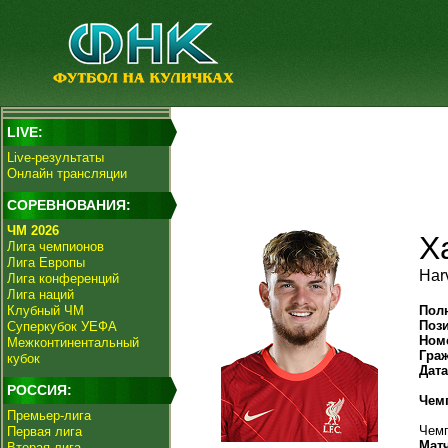
LIVE:
Live-результаты
Онлайн трансляции
СОРЕВНОВАНИЯ:
ЧМ 2026
Х
Лига чемпионов
Лига Европы
Harv
Лига конференций
Лига наций
Клубный ЧМ
Пол
Поз
Суперкубок УЕФА
Ном
Межконтинентальный
Гра
кубок
Дат
РОССИЯ:
Чем
Премьер-лига
Чемп
Первая лига
Мат
Вторая лига