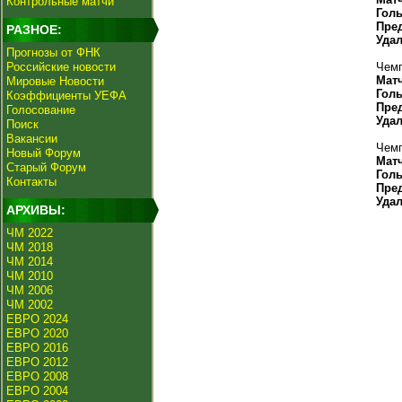
Контрольные матчи
Гол
Пре
РАЗНОЕ:
Уда
Прогнозы от ФНК
Российские новости
Чемп
Мат
Мировые Новости
Гол
Коэффициенты УЕФА
Пре
Голосование
Уда
Поиск
Вакансии
Чемп
Новый Форум
Мат
Старый Форум
Гол
Контакты
Пре
Уда
АРХИВЫ:
ЧМ 2022
ЧМ 2018
ЧМ 2014
ЧМ 2010
ЧМ 2006
ЧМ 2002
ЕВРО 2024
ЕВРО 2020
ЕВРО 2016
ЕВРО 2012
ЕВРО 2008
ЕВРО 2004