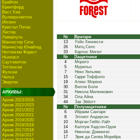
Брайтон
Брентфорд
Вест Хэм
Вулверхэмптон
Ипсвич
Кристал Пэлас
Лестер
№
Вратари
Ливерпуль
13
Уэйн Хеннесси
Манчестер Сити
26
Матц Селс
Манчестер Юнайтед
33
Карлос Мигел
Ноттингем Форест
№
Защитники
Ньюкасл
4
Морато
Саутгемптон
5
Мурильо
Тоттенхэм
7
Неко Уильямс
Фулхэм
15
Гарри Тоффоло
Челси
19
Алекс Морено
Эвертон
30
Вилли Боли
АРХИВЫ:
31
Никола Миленкович
34
Ола Айна
Архив 2023/2024
44
Зак Эбботт
Архив 2022/2023
№
Полузащитники
Архив 2021/2022
6
Ибраим Сангаре
Архив 2020/2021
8
Эллиот Андерсон
Архив 2019/2020
10
Морган Гиббс-Уайт
Архив 2018/2019
14
Каллум Хадсон-Одои
Архив 2017/2018
16
Николас Домингес
Архив 2016/2017
17
Эрик да Силва Морейра
Архив 2015/2016