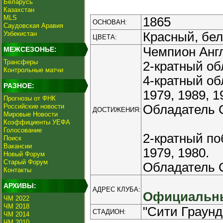
Беларусь
Казахстан
MLS
1865
ОСНОВАН:
Саудовская Аравия
Узбекистан
Красный, бе
ЦВЕТА:
Чемпион Англ
МЕЖСЕЗОНЬЕ:
Трансферы
2-кратный об
Контрольные матчи
4-кратный об
РАЗНОЕ:
1979, 1989, 1
Прогнозы от ФНК
Российские новости
Обладатель С
ДОСТИЖЕНИЯ:
Мировые Новости
Коэффициенты УЕФА
Голосование
2-кратный по
Поиск
Вакансии
1979, 1980.
Новый Форум
Старый Форум
Обладатель С
Контакты
АРХИВЫ:
АДРЕС КЛУБА:
Официальны
ЧМ 2022
ЧМ 2018
"Сити Граунд
СТАДИОН:
ЧМ 2014
ЧМ 2010