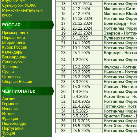
Клубный ЧМ
13
30.11.2024
Ноттингем Форест
Суперкубок УЕФА
14
4.12.2024
Манчестер Сити -
Межконтинентальный
15
7.12.2024
Манчестер Юнайт
кубок
16
14.12.2024
Ноттингем Форест
17
21.12.2024
Брентфорд - Нот
РОССИЯ:
18
26.12.2024
Ноттингем Форест
Премьер-лига
19
29.12.2024
Эвертон - Ноттин
Первая лига
20
6.1.2025
Вулверхэмптон -
Вторая лига
21
14.1.2025
Ноттингем Форест
Кубок России
22
19.1.2025
Ноттингем Форест
Календарь
23
25.1.2025
Борнмут - Ноттин
Бомбардиры
24
1.2.2025
Ноттингем Форест
Суперкубок
Тренеры
25
15.2.2025
Фулхэм - Ноттинг
Судьи
26
23.2.2025
Ньюкасл - Ноттин
Стадионы
27
26.2.2025
Ноттингем Форест
Сборная России
28
8.3.2025
Ноттингем Форест
29
15.3.2025
Ипсвич - Ноттинг
ЧЕМПИОНАТЫ:
30
1.4.2025
Ноттингем Форес
31
5.4.2025
Астон Вилла - Но
Англия
32
12.4.2025
Ноттингем Форест
Германия
33
21.4.2025
Тоттенхэм - Нотт
Испания
34
1.5.2025
Ноттингем Форес
Италия
35
5.5.2025
Кристал Пэлас - 
Франция
36
11.5.2025
Ноттингем Форест
Нидерланды
37
18.5.2025
Вест Хэм - Нотти
Португалия
38
25.5.2025
Ноттингем Форест
Турция