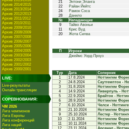
21
Энтони Эланга
Архив 2014/2015
22
Райан Йейтс
Архив 2013/2014
24
Рамон Соса
Архив 2012/2013
28
Данило
Архив 2011/2012
№
Нападающие
Архив 2010/2011
9
Тайво Авоньи
Архив 2009/2010
11
Крис Вуд
Архив 2008/2009
20
Жота Силва
Архив 2007/2008
Архив 2006/2007
Архив 2005/2006
Архив 2004/2005
П
Игроки
Архив 2003/2004
Джеймс Уорд-Проуз
Архив 2002/2003
Архив 2001/2002
Архив 2000/2001
Тур
Дата
Соперник
1
17.8.2024
Ноттингем Форест
LIVE:
2
24.8.2024
Саутгемптон - Но
Live-результаты
3
31.8.2024
Ноттингем Форес
Онлайн трансляции
4
14.9.2024
Ливерпуль - Нотт
5
22.9.2024
Брайтон - Ноттин
СОРЕВНОВАНИЯ:
6
28.9.2024
Ноттингем Форест
7
6.10.2024
Челси - Ноттинге
ЧМ 2026
8
21.10.2024
Ноттингем Форест
Лига чемпионов
9
25.10.2024
Лестер - Ноттинг
Лига Европы
10
2.11.2024
Ноттингем Форест
Лига конференций
11
10.11.2024
Ноттингем Форест
Лига наций
12
23.11.2024
Арсенал - Ноттин