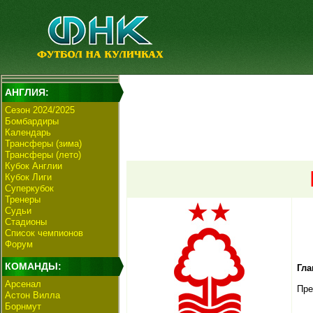
АНГЛИЯ:
Сезон 2024/2025
Бомбардиры
Календарь
Трансферы (зима)
Трансферы (лето)
Кубок Англии
Кубок Лиги
Суперкубок
Тренеры
Судьи
Стадионы
Список чемпионов
Форум
КОМАНДЫ:
Гла
Арсенал
Пре
Астон Вилла
Борнмут