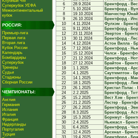
Клубный ЧМ
6
28.9.2024
Брентфорд - Вест
Суперкубок УЕФА
7
5.10.2024
Брентфорд - Вул
Межконтинентальный
8
19.10.2024
Манчестер Юнайт
кубок
9
26.10.2024
Брентфорд - Ипсв
10
4.11.2024
Фулхэм - Брентф
РОССИЯ:
11
9.11.2024
Брентфорд - Бор
Премьер-лига
12
23.11.2024
Эвертон - Брентф
Первая лига
13
30.11.2024
Брентфорд - Лест
Вторая лига
14
4.12.2024
Астон Вилла - Бр
Кубок России
15
7.12.2024
Брентфорд - Нью
Календарь
16
15.12.2024
Челси - Брентфор
Бомбардиры
17
21.12.2024
Брентфорд - Нот
Суперкубок
18
27.12.2024
Брайтон - Брентф
Тренеры
19
1.1.2025
Брентфорд - Арсе
Судьи
20
4.1.2025
Саутгемптон - Бр
Стадионы
21
14.1.2025
Брентфорд - Ман
Сборная России
22
18.1.2025
Брентфорд - Лив
23
26.1.2025
Кристал Пэлас - 
ЧЕМПИОНАТЫ:
24
2.2.2025
Брентфорд - Тотт
25
15.2.2025
Вест Хэм - Брент
Англия
26
21.2.2025
Лестер - Брентфо
Германия
27
26.2.2025
Брентфорд - Эвер
Испания
28
8.3.2025
Брентфорд - Асто
Италия
29
15.3.2025
Борнмут - Брент
Франция
30
2.4.2025
Ньюкасл - Брент
Нидерланды
31
6.4.2025
Брентфорд - Челс
Португалия
32
12.4.2025
Арсенал - Брентф
Турция
33
19.4.2025
Брентфорд - Брай