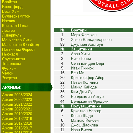
Брайтон
Брентфорд
Вест Хэм
Вулверхэмптон
Ипсвич
Кристал Пэлас
№
Вратари
Лестер
1
Марк Флеккен
Ливерпуль
12
Хакон Вальдимарссон
Манчестер Сити
99
Джулиан Айстоун
Манчестер Юнайтед
№
Защитники
Ноттингем Форест
2
Арон Хики
Ньюкасл
3
Рико Генри
Саутгемптон
4
Сепп ван ден Берг
Тоттенхэм
5
Итан Пиннок
Фулхэм
16
Бен Ми
Челси
20
Кристоффер Айер
Эвертон
22
Нэтан Коллинз
АРХИВЫ:
33
Майкл Кайоде
36
Ким Джи Су
Архив 2023/2024
43
Бенджамин Артур
Архив 2022/2023
44
Бенджамин Фредрик
Архив 2021/2022
№
Полузащитники
Архив 2020/2021
6
Кристиан Нергор
Архив 2019/2020
7
Кевин Шаде
Архив 2018/2019
8
Матиас Йенсен
Архив 2017/2018
10
Джош Дасилва
Архив 2016/2017
11
Йоан Висса
Архив 2015/2016