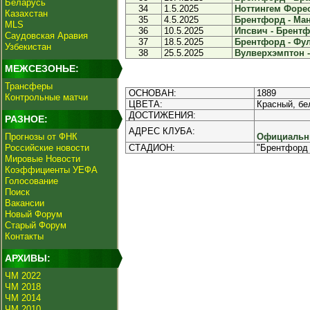
Беларусь
34
1.5.2025
Ноттингем Форес
Казахстан
35
4.5.2025
Брентфорд - Ман
MLS
36
10.5.2025
Ипсвич - Брентфо
Саудовская Аравия
37
18.5.2025
Брентфорд - Фул
Узбекистан
38
25.5.2025
Вулверхэмптон -
МЕЖСЕЗОНЬЕ:
Трансферы
ОСНОВАН:
1889
Контрольные матчи
ЦВЕТА:
Красный, бе
ДОСТИЖЕНИЯ:
РАЗНОЕ:
АДРЕС КЛУБА:
Прогнозы от ФНК
Официальны
Российские новости
СТАДИОН:
"Брентфорд 
Мировые Новости
Коэффициенты УЕФА
Голосование
Поиск
Вакансии
Новый Форум
Старый Форум
Контакты
АРХИВЫ:
ЧМ 2022
ЧМ 2018
ЧМ 2014
ЧМ 2010