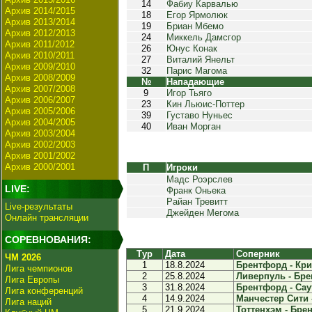
14
Фабиу Карвалью
Архив 2014/2015
18
Егор Ярмолюк
Архив 2013/2014
19
Бриан Мбемо
Архив 2012/2013
24
Миккель Дамсгор
Архив 2011/2012
26
Юнус Конак
Архив 2010/2011
27
Виталий Янельт
Архив 2009/2010
32
Парис Магома
Архив 2008/2009
№
Нападающие
Архив 2007/2008
9
Игор Тьяго
Архив 2006/2007
23
Кин Льюис-Поттер
Архив 2005/2006
39
Густаво Нуньес
Архив 2004/2005
40
Иван Морган
Архив 2003/2004
Архив 2002/2003
Архив 2001/2002
Архив 2000/2001
П
Игроки
Мадс Роэрслев
LIVE:
Франк Оньека
Райан Тревитт
Live-результаты
Джейден Мегома
Онлайн трансляции
СОРЕВНОВАНИЯ:
Тур
Дата
Соперник
ЧМ 2026
1
18.8.2024
Брентфорд - Крис
Лига чемпионов
2
25.8.2024
Ливерпуль - Бре
Лига Европы
3
31.8.2024
Брентфорд - Саут
Лига конференций
4
14.9.2024
Манчестер Сити 
Лига наций
5
21.9.2024
Тоттенхэм - Брен