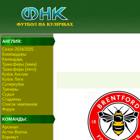
АНГЛИЯ:
Сезон 2024/2025
Бомбардиры
Календарь
Трансферы (зима)
Трансферы (лето)
Кубок Англии
Кубок Лиги
Суперкубок
Тренеры
Судьи
Стадионы
Список чемпионов
Форум
КОМАНДЫ:
Арсенал
Астон Вилла
Борнмут