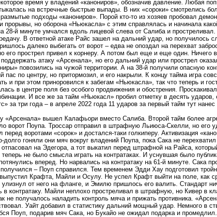
которое время у владений «канониров», обозначив давление. Любая по
тыкалась на встречные быстрые выпады. В них «сороки» смотрелись бо
 размытые подходы «канониров». Порой кто-то из хозяев пробовал демо
и прорывы, но оборона «Ньюкасла» с этим справлялась и начинала како
на 28-й минуте умчался вдоль лицевой слева от Салиба и простреливал.
редачу. В ответной атаке Райс зашел на дальний удар, но получилось сл
ришлось далеко выбегать от ворот – едва не опоздал на перехват забро
о его прострел привел к корнеру. А потом был еще и еще один. Ничего 
поддержать атаку «Арсенала», но его дальний удар или прострел оказа
ниры» повозились на чужой территории. А на 38-й получили опасную ко
 пас по центру, но притормозил, и его накрыли. К концу тайма игра сов
ть и при этом приноровился к забегам «Ньюкасла», так что теперь и гос
лась в центре поля без особого продвижения и обострения. Проскакива
бинации. И все же за тайм «Ньюкасл» пробил отметку в десять ударов, 
с» за три года – в апреле 2022 года 11 ударов за первый тайм тут нане
 у «Арсенала» вышел Калафьори вместо Салиба. Второй тайм более агр
ло ворот Поупа. Троссар отправил в штрафную Льиюса-Скелли, но его у
л перед воротами «сорок» и достался-таки голкиперу. Активизация «кано
о-долго гоняли они мяч вокруг владений Поупа, пока Сака не перехватил
 отпасовал на Эдегора, а тот выкатил перед штрафной на Райса, который
теперь не было смысла играть на контратаках. И уснувшая было публик
потянулись вперед. Но нарвались на контратаку на 61-й минуте. Сака п
получился – Поуп справился. Тем временем Эдди Хау подготовил трой
выпустил Крафта, Майли и Осулу. Не успел Крафт выйти на поле, как с
улизнул от него на фланге, и Эмилю пришлось его валить. Стандарт ни
 в контратаку. Майли неплохо простреливал в штрафную, но Кивер в кл
ак не получалось наладить контроль мяча и прижать противника. «Арсе
твовал. Уайт добавил в статистику дальний мощный удар. Немного в ст
бся Поуп, подарив мяч Сака, но Букайо не ожидал подарка и промедлил.