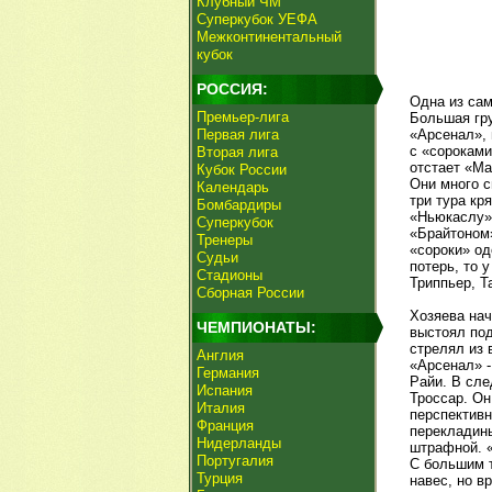
Клубный ЧМ
Суперкубок УЕФА
Межконтинентальный
кубок
РОССИЯ:
Одна из сам
Премьер-лига
Большая гру
Первая лига
«Арсенал», 
с «сороками
Вторая лига
отстает «Ма
Кубок России
Они много с
Календарь
три тура кр
Бомбардиры
«Ньюкаслу» 
Суперкубок
«Брайтоном»
Тренеры
«сороки» од
Судьи
потерь, то 
Стадионы
Триппьер, Т
Сборная России
Хозяева нач
ЧЕМПИОНАТЫ:
выстоял под
стрелял из 
Англия
«Арсенал» -
Германия
Райи. В сле
Испания
Троссар. Он
Италия
перспективн
Франция
перекладины
Нидерланды
штрафной. «
Португалия
С большим т
Турция
навес, но в