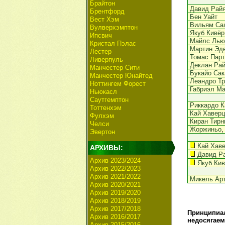
Брайтон
Давид Рай
Брентфорд
Бен Уайт
Вест Хэм
Вильям Са
Вулверхэмптон
Якуб Кивёр
Ипсвич
Майлс Лью
Кристал Пэлас
Мартин Эд
Лестер
Томас Парт
Ливерпуль
Деклан Ра
Манчестер Сити
Букайо Сак
Манчестер Юнайтед
Леандро Тр
Ноттингем Форест
Габриэл М
Ньюкасл
Саутгемптон
Риккардо 
Тоттенхэм
Кай Хаверц
Фулхэм
Киран Тирн
Челси
Жоржиньо
,
Эвертон
Кай Хав
АРХИВЫ:
Давид Р
Архив 2023/2024
Якуб Ки
Архив 2022/2023
Архив 2021/2022
Микель Ар
Архив 2020/2021
Архив 2019/2020
Архив 2018/2019
Архив 2017/2018
Принципиал
Архив 2016/2017
недосягаем
Архив 2015/2016