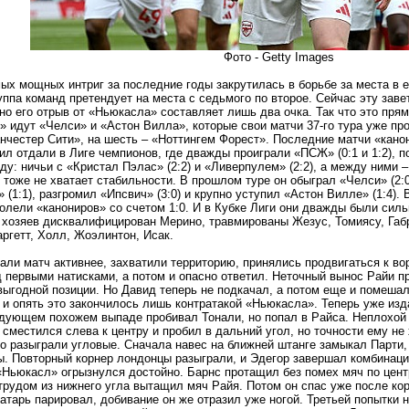
Фото - Getty Images
ых мощных интриг за последние годы закрутилась в борьбе за места в е
ппа команд претендует на места с седьмого по второе. Сейчас эту заве
но его отрыв от «Ньюкасла» составляет лишь два очка. Так что это пря
» идут «Челси» и «Астон Вилла», которые свои матчи 37-го тура уже пр
нчестер Сити», на шесть – «Ноттингем Форест». Последние матчи «кан
ил отдали в Лиге чемпионов, где дважды проиграли «ПСЖ» (0:1 и 1:2), 
яду: ничьи с «Кристал Пэлас» (2:2) и «Ливерпулем» (2:2), а между ними –
тоже не хватает стабильности. В прошлом туре он обыграл «Челси» (2:0
 (1:1), разгромил «Ипсвич» (3:0) и крупно уступил «Астон Вилле» (1:4).
олели «канониров» со счетом 1:0. И в Кубке Лиги они дважды были сильн
у хозяев дисквалифицирован Мерино, травмированы Жезус, Томиясу, Габр
аргетт, Холл, Жоэлинтон, Исак.
али матч активнее, захватили территорию, принялись продвигаться к в
 первыми натисками, а потом и опасно ответил. Неточный вынос Райи пр
выгодной позиции. Но Давид теперь не подкачал, а потом еще и помеша
 и опять это закончилось лишь контратакой «Ньюкасла». Теперь уже изд
дующем похожем выпаде пробивал Тонали, но попал в Райса. Неплохой 
 сместился слева к центру и пробил в дальний угол, но точности ему н
о разыграли угловые. Сначала навес на ближней штанге замыкал Парти,
. Повторный корнер лондонцы разыграли, и Эдегор завершал комбинац
Ньюкасл» огрызнулся достойно. Барнс протащил без помех мяч по центр
рудом из нижнего угла вытащил мяч Райя. Потом он спас уже после кор
ратарь парировал, добивание он же отразил уже ногой. Третьей попытки