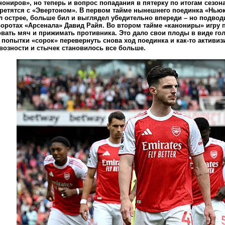
нониров», но теперь и вопрос попадания в пятерку по итогам сезон
стретятся с «Эвертоном». В первом тайме нынешнего поединка «Ньюк
л острее, больше бил и выглядел убедительно впереди – но подвод
воротах «Арсенала» Давид Райя. Во втором тайме «канониры» игру 
вать мяч и прижимать противника. Это дало свои плоды в виде гол
 попытки «сорок» перевернуть снова ход поединка и как-то активиз
возности и стычек становилось все больше.