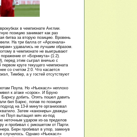
врокубках в чемпионате Англии.
тную позицию занимает как раз
мая битва за вторую позицию. Вровень
овели. На три балла от «Арсенала»
онирам» удавались не лучшим образом.
поэтому в чемпионате не выигрывают
 поражение от «Борнмута» (1:2).
), перед этим сыграл вничью с
 В первом круге текущего чемпионата
ее со счетом 2:0. Что касается
иэл, Тимбер, а у гостей отсутствуют
оротам Поупа. Но «Ньюкасл» неплохо
ивел к атаке «сорок». И Бруно
л Барнсу добить. Опять пошел давить
али бил Барнс, попав по позиции
подход на 13-й минуте организовал
е хватило. Затем «канониры» дважды
 но Поуп вытащил мяч из-под
ию неточным ударом из-за пределов
у и пробивал с рикошетом от Парти.
нера. Берн пробивал в упор, замкнув
 не случилось. Однако «Ньюкасл»