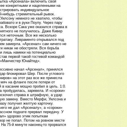
пытка «Арсенала» включить свой
лее конкретными и нацеленными на
нстрировать индивидуальное
й-нибудь стремительный рывок.
 Уилсону немного не хватило, чтобы
абовато и в руки Поупу. Через пару
са. Вскоре Сака уже оказался справа в
внятного не получилось. Даже Кивер
лся неточным. Все же несколько
нтратаку. Ливраменто открывался под
сем замерла. «Арсенал» сам ничего не
ти никак не обостряли. Вся борьба
ли лишь намеки на потенциально
став первой такой гостевой командой
с «Манчестер Юнайтед».
ессивно начал «Арсенал», принялся
дар блокировал Шер. После углового
ниров» на этот раз все же принесла
 мяч на фланге после потери от
 в касание мощно пробил в цель. 1:0.
а пробудилась, заревела. И «сороки»
роскочил справа в штрафную, а удар
ную замену. Вместо Мерфи, Уилсона и
разу получил желтую карточку.
чего не дал «Арсеналу», а «сороки»
ассном подкате прервал передачу. У
нал» здорово этим попыткам
вор не попал. Потом на ровном месте
 На 75-й минуте наконец-то прорвался