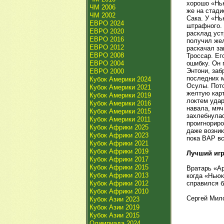
хорошо «Нью
ЧМ 2006
же на стади
ЧМ 2002
Сака. У «Нь
ЕВРО 2024
штрафного. 
ЕВРО 2020
расклад уст
ЕВРО 2016
получил жел
ЕВРО 2012
раскачал за
ЕВРО 2008
Троссар. Ег
ЕВРО 2004
ошибку. Он 
Энтони, заб
ЕВРО 2000
последних м
Кубок Америки 2024
Осулы. Пото
Кубок Америки 2021
желтую карт
Кубок Америки 2019
локтем удар
Кубок Америки 2016
навала, мяч
Кубок Америки 2015
захлебнулас
Кубок Америки 2011
проигнориро
Кубок Африки 2025
даже возник
Кубок Африки 2023
пока ВАР вс
Кубок Африки 2021
Кубок Африки 2019
Лучший игр
Кубок Африки 2017
Кубок Африки 2015
Вратарь «Ар
Кубок Африки 2013
когда «Ньюк
Кубок Африки 2012
справился 
Кубок Африки 2010
Сергей Мил
Кубок Азии 2023
Кубок Азии 2019
Кубок Азии 2015
Олимпиада 2024