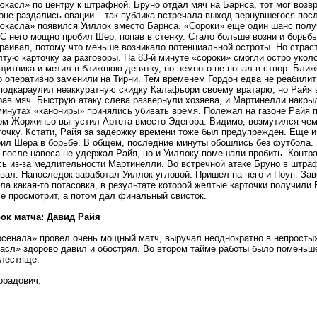
касл» по центру к штрафной. Бруно отдал мяч на Барнса, тот мог возвр
оне раздались овации – так публика встречала выход вернувшегося пос
юкасла» появился Уиллок вместо Барнса. «Сороки» еще один шанс полу
С него мощно пробил Шер, попав в стенку. Стало больше возни и борьбы
раивал, потому что меньше возникало потенциальной остроты. Но страс
тую карточку за разговоры. На 83-й минуте «сороки» смогли остро укол
щитника и метил в ближнюю девятку, но немного не попал в створ. Ближе
о оперативно заменили на Тирни. Тем временем Гордон едва не реабили
подкараулил неаккуратную скидку Калафьори своему вратарю, но Райя 
рав мяч. Быструю атаку слева развернули хозяева, и Мартинелли накры
инутах «канониры» принялись убивать время. Полежал на газоне Райя п
м Жоржиньо выпустил Артета вместо Эдегора. Видимо, возмутился чем-
очку. Кстати, Райя за задержку времени тоже был предупрежден. Еще и
ил Шера в борьбе. В общем, последние минуты обошлись без футбола. 
 после навеса не удержал Райя, но и Уиллоку помешали пробить. Контра
ь из-за медлительности Мартинелли. Во встречной атаке Бруно в штраф
вал. Напоследок заработал Уиллок угловой. Пришел на него и Поуп. За
ла какая-то потасовка, в результате которой желтые карточки получили
е просмотрит, а потом дал финальный свисток.
ок матча: Давид Райя
сенала» провел очень мощный матч, выручал неоднократно в непростых
асл» здорово давил и обострял. Во втором тайме работы было поменьше
блестяще.
орадович.