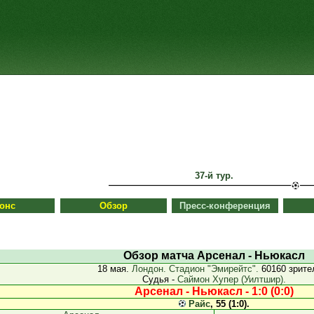
37-й тур.
онс
Обзор
Пресс-конференция
Обзор матча Арсенал - Ньюкасл
18 мая.
Лондон. Стадион "Эмирейтс".
60160 зрите
Судья -
Саймон Хупер (Уилтшир).
Арсенал - Ньюкасл - 1:0 (0:0)
Райс
, 55 (1:0).