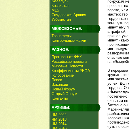
Беларусь
покружил не
Казахстан
прессинг на
ворота, чем
MLS
мастерство 
Саудовская Аравия
Гордон так 
Узбекистан
замкнуть пе
минут ему п
МЕЖСЕЗОНЬЕ:
штрафной, н
Трансферы
пришел уже 
минут «кано
Контрольные матчи
проникающий
мог придума
РАЗНОЕ:
разворачива
Прогнозы от ФНК
опасные ком
Российские новости
на «Эмирейт
Мировые Новости
В перерыве
Коэффициенты УЕФА
кружить око
Голосование
мяч заскака
Поиск
успех. Долг
Вакансии
Гордона. Он
Новый Форум
«Ньюкаслу» 
Старый Форум
постепенно 
Контакты
сильным не 
Ботмана он 
АРХИВЫ:
Мартинелли 
разбежались
ЧМ 2022
«сорок» ник
ЧМ 2018
противодейс
ЧМ 2014
чуть не оши
ЧМ 2010