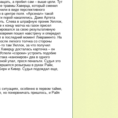
ащать, а пробил сам – выше цели. Тут
ле травмы Хаверца, который сменил
чили в виде перспективного
 в центре поля. «Арсенал» такой
ти порой накалялись. Даже Артета
оть. Слева в штрафную проник Уиллок,
 к концу матча на газон присел
тировался за свою результативную
вовремя пошел навстречу и опередил
л в последний момент Ливраменто. На
осле легкого толчка со стороны
то там Уиллок, за что получил
 Хаверцу досталась карточка – он
Успели «сороки» устроить подобие
така «канониров» два в одного
ной упал, прося пенальти. Судья это
вершился розыгрыш в руках Райи,
 Берн и Кивер. Судья подождал еще,
 ситуациях, особенно в первом тайме,
, но понервничать пришлось, и Райя