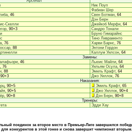
Арсенал
я
Ник Поуп
Фабиан Шер
либа
, 46
Свен Ботман
, 64
Дэн Берн
ис-Скелли
Джейкоб Мерфи
, 64
егор
, 90+3
Сандро Тонали
и
Бруно Гимарайнс
йс
Тино Ливраменто
а
, 76
Харви Барнс
, 76
оссар
, 88
Энтони Гордон
артинелли
Каллум Уилсон
, 64
Замены:
Калафьори
, 46
Льюис Майли
, 64
, 76
Уильям Осула
, 64
и
, 88
Эмиль Крафт
, 64
 90+3
Джо Уиллок
, 76
Наказания:
ерц
, 90+5
Эмиль Крафт
, 65
айя
, 90+5
Джо Уиллок
, 90+4
вёр
, 90+8
Дэн Берн
, 90+8
Тренеры:
тета
Эдди Хау
ьный поединок за второе место в Премьер-Лиге завершился побед
 для конкурентов в этой гонке и снова завершит чемпионат вторы