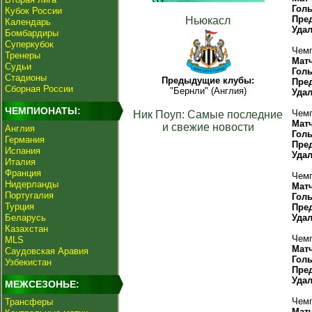
Гол
Кубок России
Пре
Ньюкасл
Календарь
Уда
Бомбардиры
Суперкубок
Чемп
Тренеры
Мат
Судьи
Гол
Стадионы
Предыдущие клубы:
Пре
Сборная России
"Бернли" (Англия)
Уда
ЧЕМПИОНАТЫ:
Чемп
Ник Поуп: Самые последние
Мат
и свежие новости
Англия
Гол
Германия
Пре
Испания
Уда
Италия
Франция
Чемп
Нидерланды
Мат
Португалия
Гол
Турция
Пре
Беларусь
Уда
Казахстан
Чемп
MLS
Мат
Саудовская Аравия
Гол
Узбекистан
Пре
Уда
МЕЖСЕЗОНЬЕ:
Чемп
Трансферы
Мат