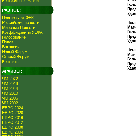
Контрольные матчи
Гол
Пре
РАЗНОЕ:
Уда
Прогнозы от ФНК
Российские новости
Чемп
Мат
Мировые Новости
Гол
Коэффициенты УЕФА
Пре
Голосование
Уда
Поиск
Вакансии
Чемп
Новый Форум
Мат
Старый Форум
Гол
Контакты
Пре
Уда
АРХИВЫ:
ЧМ 2022
ЧМ 2018
ЧМ 2014
ЧМ 2010
ЧМ 2006
ЧМ 2002
ЕВРО 2024
ЕВРО 2020
ЕВРО 2016
ЕВРО 2012
ЕВРО 2008
ЕВРО 2004