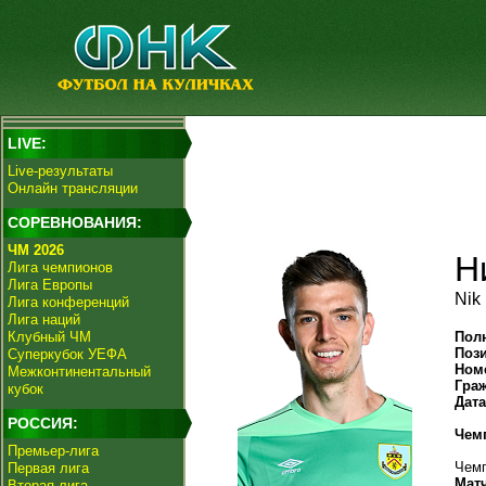
LIVE:
Live-результаты
Онлайн трансляции
СОРЕВНОВАНИЯ:
ЧМ 2026
Н
Лига чемпионов
Лига Европы
Nik
Лига конференций
Лига наций
Клубный ЧМ
Пол
Поз
Суперкубок УЕФА
Ном
Межконтинентальный
Гра
кубок
Дат
РОССИЯ:
Чем
Премьер-лига
Чемп
Первая лига
Мат
Вторая лига