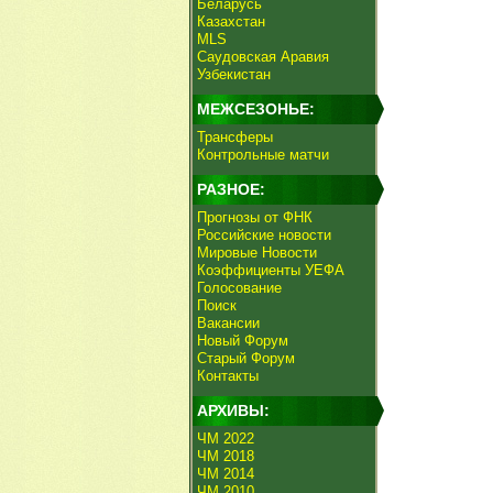
Беларусь
Казахстан
MLS
Саудовская Аравия
Узбекистан
МЕЖСЕЗОНЬЕ:
Трансферы
Контрольные матчи
РАЗНОЕ:
Прогнозы от ФНК
Российские новости
Мировые Новости
Коэффициенты УЕФА
Голосование
Поиск
Вакансии
Новый Форум
Старый Форум
Контакты
АРХИВЫ:
ЧМ 2022
ЧМ 2018
ЧМ 2014
ЧМ 2010