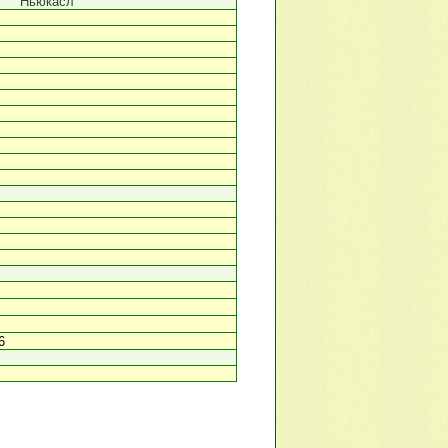
Ньюкасл
6