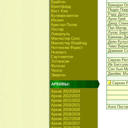
Брайтон
Брендон О
Брентфорд
Педро Пор
Вест Хэм
Раду Дрэг
Вулверхэмптон
Арчи Грей
Ипсвич
Джед Спен
Кристал Пэлас
Пап Матар
Лестер
Лукас Берг
Ливерпуль
Бреннан Д
Манчестер Сити
Деян Кулус
Манчестер Юнайтед
Тимо Верн
Ноттингем Форест
Доминик С
Ньюкасл
Саутгемптон
Серхио Рег
Тоттенхэм
Ив Биссум
Фулхэм
Сон Хын М
Челси
Джеймс Мэ
Эвертон
Серхио 
АРХИВЫ:
Архив 2023/2024
Архив 2022/2023
Архив 2021/2022
Архив 2020/2021
Анге Посте
Архив 2019/2020
Архив 2018/2019
Архив 2017/2018
Архив 2016/2017
Архив 2015/2016