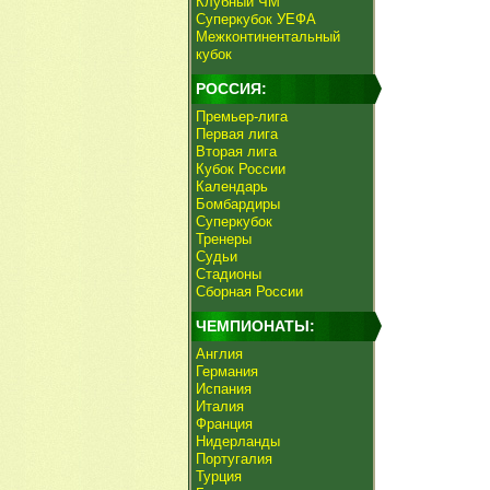
Клубный ЧМ
Суперкубок УЕФА
Межконтинентальный
кубок
РОССИЯ:
Премьер-лига
Первая лига
Вторая лига
Кубок России
Календарь
Бомбардиры
Суперкубок
Тренеры
Судьи
Стадионы
Сборная России
ЧЕМПИОНАТЫ:
Англия
Германия
Испания
Италия
Франция
Нидерланды
Португалия
Турция