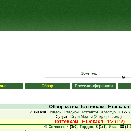
20-й тур.
онс
Обзор
Пресс-конференция
Обзор матча Тоттенхэм - Ньюкасл
4 января.
Лондон. Стадион "Тоттенхэм Хотспур".
61293 
Судья -
Энди Мэдли (Хаддерсфилд).
Тоттенхэм - Ньюкасл - 1:2 (1:2)
Соланке
, 4 (1:0).
Гордон
, 6 (1:1).
Исак
, 38 (1:2