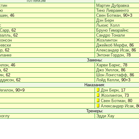
Тоттенхэм
стин
Мартин Дубравка
ро
Тино Ливраменто
ушин
, 46
Свен Ботман
, 90+3
Дэн Берн
с
Льюис Холл
 Сарр
, 62
Бруно Гимарайнс
валль
, 62
Сандро Тонали
жонсон
Жоэлинтон
евски
Джейкоб Мерфи
, 86
ер
, 62
Александер Исак
, 86
оланке
Энтони Гордон
, 78
Замены:
илон
, 46
Харви Барнс
, 78
а
, 62
Джо Уиллок
, 86
ин
, 62
Шон Лонгстафф
, 86
ддисон
, 62
Лойд Келли
, 90+3
Наказания:
Регилон
, 90+9
Дэн Берн
, 17
Жоэлинтон
, 73
Свен Ботман
, 80
Александер Исак
, 8
Тренеры:
коглу
Эдди Хау