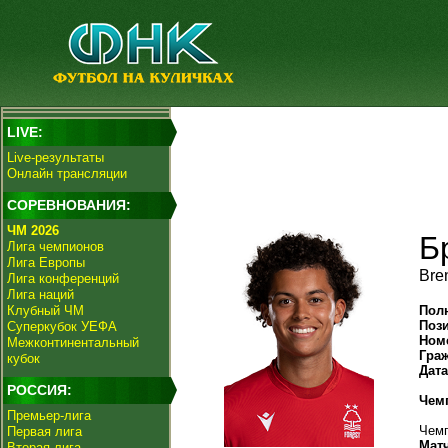
LIVE:
Live-результаты
Онлайн трансляции
СОРЕВНОВАНИЯ:
ЧМ 2026
Б
Лига чемпионов
Лига Европы
Bre
Лига конференций
Лига наций
Клубный ЧМ
Пол
Поз
Суперкубок УЕФА
Ном
Межконтинентальный
Гра
кубок
Дат
РОССИЯ:
Чем
Премьер-лига
Чемп
Первая лига
Мат
Вторая лига