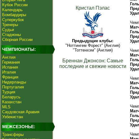
Гол
Кубок России
Кристал Пэлас
Пре
Календарь
Уда
Бомбардиры
Суперкубок
Чемп
Тренеры
Мат
Судьи
Гол
Стадионы
Пре
Сборная России
Предыдущие клубы:
Уда
"Ноттингем Форест" (Англия)
ЧЕМПИОНАТЫ:
"Тоттенхэм" (Англия)
Чемп
Мат
Англия
Гол
Бреннан Джонсон: Самые
Германия
Пре
последние и свежие новости
Испания
Уда
Италия
Франция
Чемп
Нидерланды
Мат
Португалия
Гол
Турция
Пре
Беларусь
Уда
Казахстан
Чемп
MLS
Мат
Саудовская Аравия
Гол
Узбекистан
Пре
Уда
МЕЖСЕЗОНЬЕ:
Чемп
Трансферы
Мат