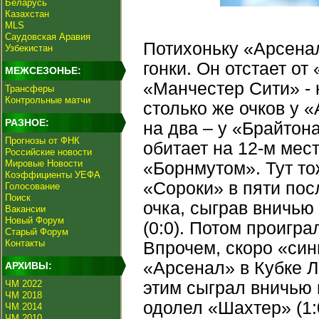
Беларусь
Казахстан
MLS
Саудовская Аравия
Потихоньку «Арсенал
Узбекистан
гонки. Он отстает от
МЕЖСЕЗОНЬЕ:
«Манчестер Сити» - 
Трансферы
Контрольные матчи
столько же очков у 
РАЗНОЕ:
на два – у «Брайтон
Прогнозы от ФНК
обитает на 12-м мес
Российские новости
Мировые Новости
«Борнмутом». Тут то
Коэффициенты УЕФА
«Сороки» в пяти пос
Голосование
Поиск
очка, сыграв вничью
Вакансии
Новый Форум
(0:0). Потом проигра
Старый Форум
Контакты
Впрочем, скоро «сини
«Арсенал» в Кубке Л
АРХИВЫ:
ЧМ 2022
этим сыграл вничью 
ЧМ 2018
одолел «Шахтер» (1:
ЧМ 2014
ЧМ 2010