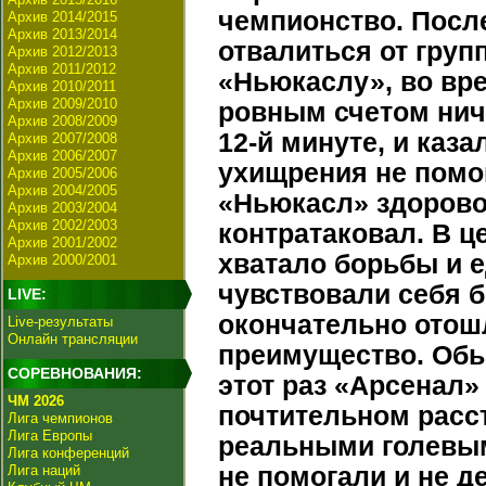
чемпионство. После
Архив 2014/2015
Архив 2013/2014
отвалиться от груп
Архив 2012/2013
Архив 2011/2012
«Ньюкаслу», во вр
Архив 2010/2011
Архив 2009/2010
ровным счетом ниче
Архив 2008/2009
12-й минуте, и каз
Архив 2007/2008
Архив 2006/2007
ухищрения не помог
Архив 2005/2006
Архив 2004/2005
«Ньюкасл» здорово
Архив 2003/2004
Архив 2002/2003
контратаковал. В 
Архив 2001/2002
хватало борьбы и е
Архив 2000/2001
чувствовали себя б
LIVE:
окончательно отошл
Live-результаты
Онлайн трансляции
преимущество. Обы
СОРЕВНОВАНИЯ:
этот раз «Арсенал»
ЧМ 2026
почтительном расст
Лига чемпионов
Лига Европы
реальными голевы
Лига конференций
Лига наций
не помогали и не д