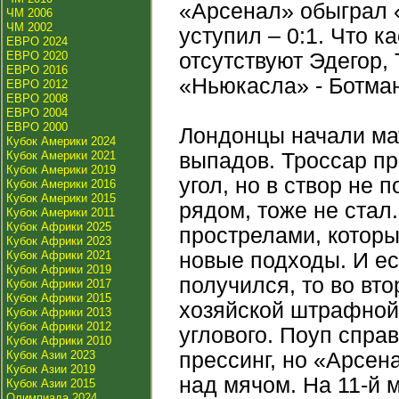
«Арсенал» обыграл «
ЧМ 2006
ЧМ 2002
уступил – 0:1. Что к
ЕВРО 2024
ЕВРО 2020
отсутствуют Эдегор,
ЕВРО 2016
«Ньюкасла» - Ботман
ЕВРО 2012
ЕВРО 2008
ЕВРО 2004
ЕВРО 2000
Лондонцы начали мат
Кубок Америки 2024
Кубок Америки 2021
выпадов. Троссар п
Кубок Америки 2019
угол, но в створ не
Кубок Америки 2016
Кубок Америки 2015
рядом, тоже не стал
Кубок Америки 2011
Кубок Африки 2025
прострелами, которы
Кубок Африки 2023
Кубок Африки 2021
новые подходы. И е
Кубок Африки 2019
получился, то во вт
Кубок Африки 2017
Кубок Африки 2015
хозяйской штрафной.
Кубок Африки 2013
Кубок Африки 2012
углового. Поуп спра
Кубок Африки 2010
Кубок Азии 2023
прессинг, но «Арсен
Кубок Азии 2019
над мячом. На 11-й 
Кубок Азии 2015
Олимпиада 2024