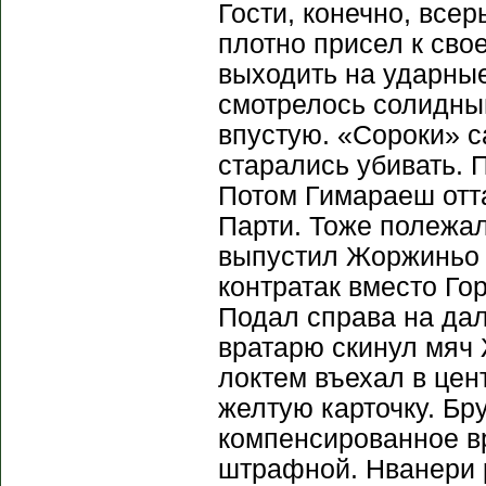
Гости, конечно, все
плотно присел к сво
выходить на ударны
смотрелось солидным
впустую. «Сороки» с
старались убивать. 
Потом Гимараеш отт
Парти. Тоже полежал
выпустил Жоржиньо 
контратак вместо Го
Подал справа на дал
вратарю скинул мяч
локтем въехал в цен
желтую карточку. Бр
компенсированное в
штрафной. Нванери 