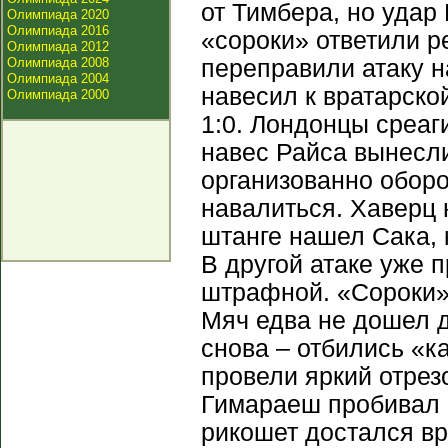
от Тимбера, но удар
Олимпиада 2020
Олимпиада 2016
«сороки» ответили р
Олимпиада 2012
Олимпиада 2008
переправили атаку н
Олимпиада 2004
навесил к вратарской
Олимпиада 2000
1:0. Лондонцы среаг
навес Райса вынесли
организованно обор
навалиться. Хаверц 
штанге нашел Сака, 
В другой атаке уже 
штрафной. «Сороки» 
Мяч едва не дошел д
снова – отбились «к
провели яркий отрез
Гимараеш пробивал и
рикошет достался в