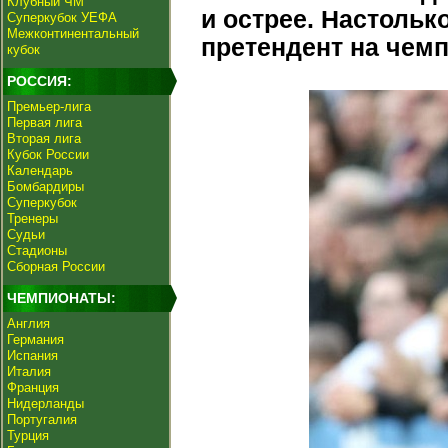
Клубный ЧМ
и острее. Настольк
Суперкубок УЕФА
Межконтинентальный
претендент на чемп
кубок
РОССИЯ:
Премьер-лига
Первая лига
Вторая лига
Кубок России
Календарь
Бомбардиры
Суперкубок
Тренеры
Судьи
Стадионы
Сборная России
ЧЕМПИОНАТЫ:
Англия
Германия
Испания
Италия
Франция
Нидерланды
Португалия
Турция