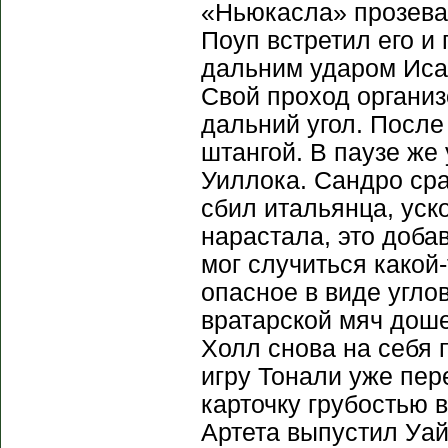
«Ньюкасла» прозевал
Поуп встретил его и
дальним ударом Исак
Свой проход организ
дальний угол. После
штангой. В паузе же
Уиллока. Сандро сра
сбил итальянца, уск
нарастала, это доба
мог случиться какой
опасное в виде углов
вратарской мяч доше
Холл снова на себя 
игру Тонали уже пер
карточку грубостью 
Артета выпустил Уай