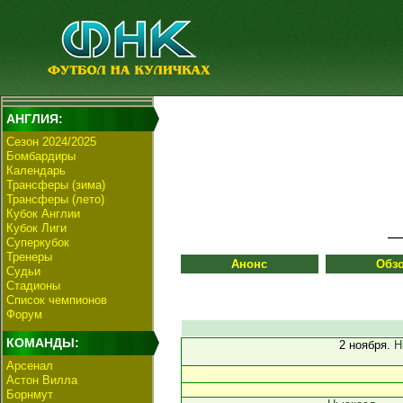
АНГЛИЯ:
Сезон 2024/2025
Бомбардиры
Календарь
Трансферы (зима)
Трансферы (лето)
Кубок Англии
Кубок Лиги
Суперкубок
Тренеры
Анонс
Обз
Судьи
Стадионы
Список чемпионов
Форум
КОМАНДЫ:
2 ноября.
Н
Арсенал
Астон Вилла
Борнмут