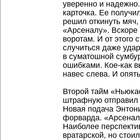
уверенно и надежно.
карточка. Ее получ
решил откинуть мяч,
«Арсеналу». Вскоре
воротам. И от этого 
случиться даже уда
в суматошной сумбу
ошибками. Кое-как 
навес слева. И опят
Второй тайм «Ньюкас
штрафную отправил У
Новая подача Энтон
форварда. «Арсенал»
Наиболее перспекти
вратарской, но стоил