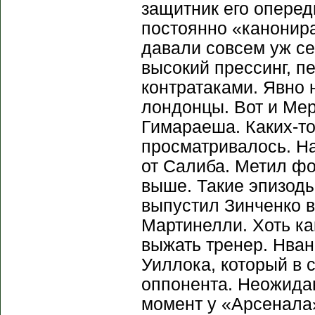
защитник его оперед
постоянно «канонира
давали совсем уж се
высокий прессинг, п
контратаками. Явно 
лондонцы. Вот и Мер
Гимараеша. Каких-то
просматривалось. На
от Салиба. Метил фо
выше. Такие эпизоды
выпустил Зинченко 
Мартинелли. Хоть ка
выжать тренер. Нва
Уиллока, который в 
оппонента. Неожидан
момент у «Арсенала»