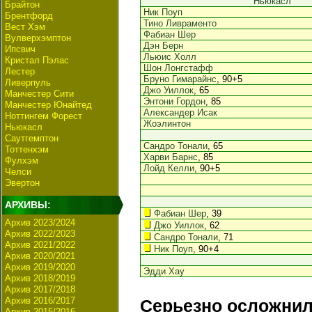
Ньюкасл
Брайтон
Ник Поуп
Брентфорд
Тино Ливраменто
Вест Хэм
Фабиан Шер
Вулверхэмптон
Дэн Берн
Ипсвич
Льюис Холл
Кристал Пэлас
Шон Лонгстафф
Лестер
Бруно Гимарайнс
, 90+5
Ливерпуль
Джо Уиллок
, 65
Манчестер Сити
Энтони Гордон
, 85
Манчестер Юнайтед
Александер Исак
Ноттингем Форест
Жоэлинтон
Ньюкасл
Саутгемптон
Сандро Тонали
, 65
Тоттенхэм
Харви Барнс
, 85
Фулхэм
Лойд Келли
, 90+5
Челси
Эвертон
АРХИВЫ:
Фабиан Шер
, 39
Архив 2023/2024
Джо Уиллок
, 62
Архив 2022/2023
Сандро Тонали
, 71
Архив 2021/2022
Ник Поуп
, 90+4
Архив 2020/2021
Архив 2019/2020
Эдди Хау
Архив 2018/2019
Архив 2017/2018
Архив 2016/2017
Серьезно осложнил
Архив 2015/2016