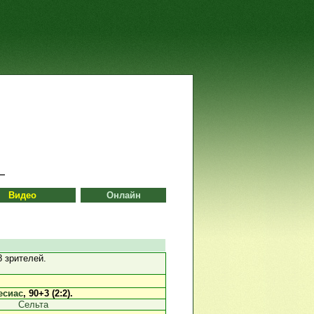
Видео
Онлайн
 зрителей.
есиас
, 90+3 (2:2).
Сельта