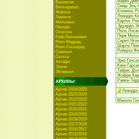
Марко Дми
Валенсия
Омар Эль-
Вильярреал
Клеменс Р
Жирона
Леандро К
Леванте
Карлос Ро
Мальорка
Эдуардо Эк
Овьедо
Поль Лоса
Осасуна
Пере Миль
Райо Вальекано
Сирил Нгон
Реал Мадрид
Шарль Пик
Реал Сосьедад
Роберто Ф
Севилья
Сельта
Урко Гонса
Хетафе
Кике Гарси
Эльче
Тайрис Дол
Эспаньол
Жофре Кар
Рамон Терр
АРХИВЫ:
Архив 2024/2025
Леандро
Архив 2023/2024
Архив 2022/2023
Маноло Го
Архив 2021/2022
Архив 2020/2021
Архив 2019/2020
Архив 2018/2019
Архив 2017/2018
Архив 2016/2017
Архив 2015/2016
Архив 2014/2015