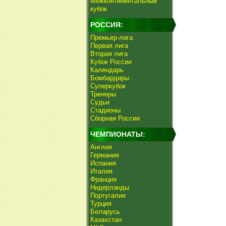
Межконтинентальный
кубок
РОССИЯ:
Премьер-лига
Первая лига
Вторая лига
Кубок России
Календарь
Бомбардиры
Суперкубок
Тренеры
Судьи
Стадионы
Сборная России
ЧЕМПИОНАТЫ:
Англия
Германия
Испания
Италия
Франция
Нидерланды
Португалия
Турция
Беларусь
Казахстан