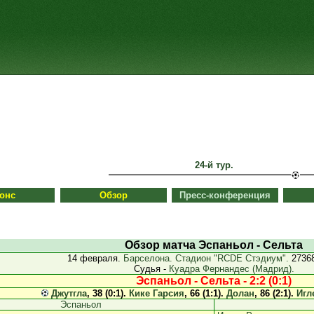
24-й тур.
онс
Обзор
Пресс-конференция
Обзор матча Эспаньол - Сельта
14 февраля.
Барселона. Стадион "RCDE Стэдиум".
27368
Судья -
Куадра Фернандес (Мадрид).
Эспаньол - Сельта - 2:2 (0:1)
Джутгла
, 38 (0:1).
Кике Гарсия
, 66 (1:1).
Долан
, 86 (2:1).
Игл
Эспаньол