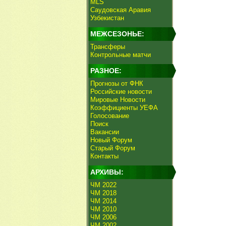
MLS
Саудовская Аравия
Узбекистан
МЕЖСЕЗОНЬЕ:
Трансферы
Контрольные матчи
РАЗНОЕ:
Прогнозы от ФНК
Российские новости
Мировые Новости
Коэффициенты УЕФА
Голосование
Поиск
Вакансии
Новый Форум
Старый Форум
Контакты
АРХИВЫ:
ЧМ 2022
ЧМ 2018
ЧМ 2014
ЧМ 2010
ЧМ 2006
ЧМ 2002