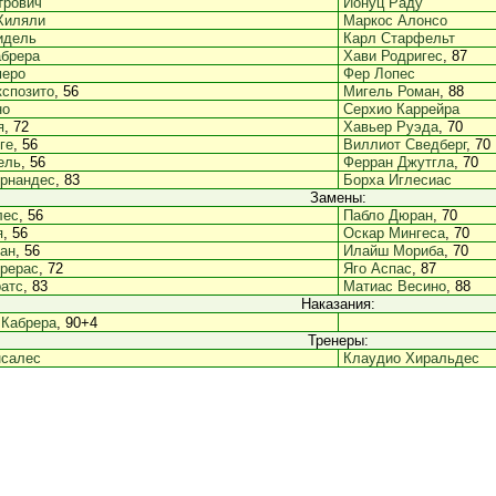
трович
Ионуц Раду
Хиляли
Маркос Алонсо
идель
Карл Старфельт
абрера
Хави Родригес
, 87
меро
Фер Лопес
спозито
, 56
Мигель Роман
, 88
но
Серхио Каррейра
я
, 72
Хавьер Руэда
, 70
ге
, 56
Виллиот Сведберг
, 70
ель
, 56
Ферран Джутгла
, 70
ернандес
, 83
Борха Иглесиас
Замены:
лес
, 56
Пабло Дюран
, 70
я
, 56
Оскар Мингеса
, 70
ан
, 56
Илайш Мориба
, 70
рерас
, 72
Яго Аспас
, 87
атс
, 83
Матиас Весино
, 88
Наказания:
 Кабрера
, 90+4
Тренеры:
нсалес
Клаудио Хиральдес