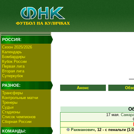
РОССИЯ:
Сезон 2025/2026
Календарь
Бомбардиры
Кубок России
Первая лига
Вторая лига
Суперкубок
РАЗНОЕ:
Анонс
Обз
Трансферы
Контрольные матчи
Тренеры
Судьи
Об
Стадионы
17 мая.
Самара
Список чемпионов
Сборная России
Рахманович
, 12 - с пенальти (1:0
КОМАНДЫ: