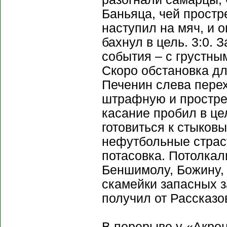
Баньяца, чей простр
наступил на мяч, и 
бахнул в цель. 3:0. 
события – с грустным
Скоро обстановка д
Печенин слева перех
штрафную и прострел
касание пробил в це
готовиться к стыков
нефутбольные страс
потасовка. Потолкал
Беншимолу, Божину,
скамейки запасных з
получил от Рассказо
В перерыве у «Акро