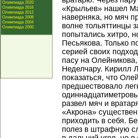
Олимпиада 2020
«Крыльев» нашел Ма
Олимпиада 2016
Олимпиада 2012
наверняка, но мяч п
Олимпиада 2008
Олимпиада 2004
волне тольяттинцы з
Олимпиада 2000
попытались хитро, н
Песьякова. Только п
серией своих подход
пасу на Олейникова,
Неделчару. Кирилл Л
показаться, что Оле
предшествовало легк
одиннадцатиметровый
развел мяч и вратар
«Акрона» существенн
приходить в себя. Б
полез в штрафную сл
в дальний угол, но 