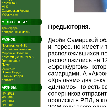
Казахстан
MLS
Саудовская Аравия
Узбекистан
МЕЖСЕЗОНЬЕ:
Предыстория.
Трансферы
Контрольные матчи
Дерби Самарской обл
РАЗНОЕ:
интерес, но имеет и
Прогнозы от ФНК
Российские новости
расположившихся по
Мировые Новости
Коэффициенты УЕФА
расположились на 12
Голосование
Поиск
«Оренбургом», котор
Вакансии
самарцами. А «Акрон
Новый Форум
Старый Форум
«Крыльям» два очка 
Контакты
«Динамо». То есть в
АРХИВЫ:
соперников отправит
ЧМ 2022
ЧМ 2018
прописки в РПЛ, а кт
ЧМ 2014
ЧМ 2010
2026 году всего одна