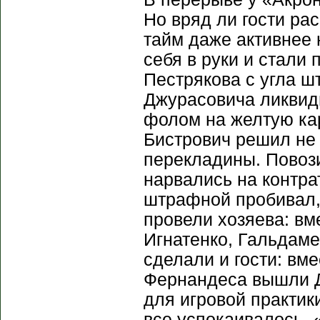
Но вряд ли гости ра
тайм даже активнее 
себя в руки и стали
Пестрякова с угла ш
Джурасовича ликвид
фолом на желтую кар
Бистрович решил не 
перекладины. Повози
нарвались на контра
штрафной пробивал, 
провели хозяева: в
Игнатенко, Гальдаме
сделали и гости: вм
Фернандеса вышли Д
для игровой практик
все успокаивалось. 