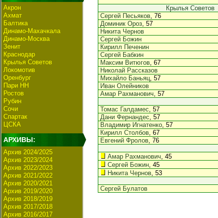
Акрон
Крылья Советов
Ахмат
Сергей Песьяков
, 76
Балтика
Доминик Ороз
, 57
Динамо-Махачкала
Никита Чернов
Динамо-Москва
Сергей Божин
Зенит
Кирилл Печенин
Краснодар
Сергей Бабкин
Крылья Советов
Максим Витюгов
, 67
Локомотив
Николай Рассказов
Оренбург
Михайло Баньяц
, 57
Пари НН
Иван Олейников
Ростов
Амар Рахманович
, 57
Рубин
Сочи
Томас Галдамес
, 57
Спартак
Дани Фернандес
, 57
ЦСКА
Владимир Игнатенко
, 57
Кирилл Столбов
, 67
АРХИВЫ:
Евгений Фролов
, 76
Архив 2024/2025
Амар Рахманович
, 45
Архив 2023/2024
Сергей Божин
, 45
Архив 2022/2023
Никита Чернов
, 53
Архив 2021/2022
Архив 2020/2021
Сергей Булатов
Архив 2019/2020
Архив 2018/2019
Архив 2017/2018
Архив 2016/2017