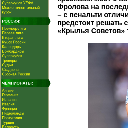
Суперкубок УЕФА
Фролова на последн
Межконтинентальный
кубок
– с пенальти отлич
РОССИЯ:
предстоит решать с
Премьер-лига
«Крылья Советов» 
Первая лига
Вторая лига
Кубок России
Календарь
Бомбардиры
Суперкубок
Тренеры
Судьи
Стадионы
Сборная России
ЧЕМПИОНАТЫ:
Англия
Германия
Испания
Италия
Франция
Нидерланды
Португалия
Турция
Беларусь