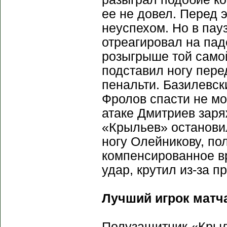
ее не довел. Перед 
неуспехом. Но в пау
отреагировал на па
розыгрыше той самой
подставил ногу пере
пенальти. Базилевски
Фролов спасти не мог
атаке Дмитриев заря
«Крыльев» остановил
ногу Олейникову, по
компенсированное вр
удар, крутил из-за п
Лучший игрок матч
Полузащитник «Крыл