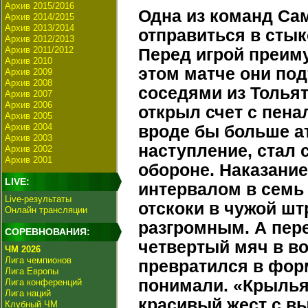
Архив 2015/2016
Одна из команд Са
Архив 2014/2015
Архив 2013/2014
отправиться в стык
Архив 2012/2013
Архив 2011/2012
Перед игрой преим
Архив 2010
этом матче они по
Архив 2009
Архив 2008
соседями из Тольят
Архив 2007
Архив 2006
открыл счет с пена
Архив 2005
Архив 2004
вроде бы больше а
Архив 2003
наступление, стал 
Архив 2002
Архив 2001
обороне. Наказани
LIVE:
интервалом в семь
Live-результаты
отскоки в чужой шт
Онлайн трансляции
разгромным. А пер
СОРЕВНОВАНИЯ:
четвертый мяч в во
ЧМ 2026
Лига чемпионов
превратился в форм
Лига Европы
понимали. «Крылья
Лига конференций
Лига наций
красивый жест с в
Клубный ЧМ