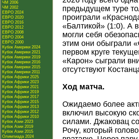
ЧМ 2006
предыдущем туре тол
ЧМ 2002
ЕВРО 2024
проиграли «Краснода
ЕВРО 2020
ЕВРО 2016
«Балтикой» (1:0). А
ЕВРО 2012
ЕВРО 2008
могли себя обезопаси
ЕВРО 2004
этим они обыграли «С
ЕВРО 2000
Кубок Америки 2024
первом круге текуще
Кубок Америки 2021
Кубок Америки 2019
«Карон» сыграли внич
Кубок Америки 2016
Кубок Америки 2015
отсутствуют Костанца
Кубок Америки 2011
Кубок Африки 2025
Кубок Африки 2023
Ход матча.
Кубок Африки 2021
Кубок Африки 2019
Кубок Африки 2017
Кубок Африки 2015
Ожидаемо более акти
Кубок Африки 2013
включил высокую ск
Кубок Африки 2012
Кубок Африки 2010
силами. Джаковац с
Кубок Азии 2023
Кубок Азии 2019
Рочу, который голово
Кубок Азии 2015
Олимпиада 2024
вратарю. Через пару