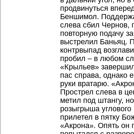
продвинуться впере
Беншимол. Поддержа
слева сбил Чернов, 
повторную подачу за
выстрелил Баньяц. 
контрвыпад возглави
пробил – в любом сл
«Крыльев» завершил
пас справа, однако 
руки вратарю. «Акро
Прострел слева в ц
метил под штангу, н
розыгрыша углового
прилетел в пятку Бо
«Акрона». Опять он 
попытался с разворот