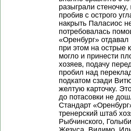
разыграли стеночку
пробив с острого уг
накрыть Паласиос не
потребовалась помощ
«Оренбург» отдавал 
при этом на острые 
могло и принести п
хозяев, подачу пере
пробил над переклад
подкатом сзади Витю
желтую карточку. Эт
до потасовки не дош
Стандарт «Оренбург
тренерский штаб хоз
Рыбчинского, Голыби
Жезуса. Видимо, Ил