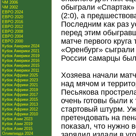
ЧМ 2006
обыграли «Спартак» 
ЧМ 2002
ЕВРО 2024
(2:0), а предшество
ЕВРО 2020
ЕВРО 2016
Последним как раз у
ЕВРО 2012
перед этим обыгравш
ЕВРО 2008
ЕВРО 2004
матче первого круга
ЕВРО 2000
Кубок Америки 2024
«Оренбург» сыграли 
Кубок Америки 2021
Кубок Америки 2019
России самарцы были
Кубок Америки 2016
Кубок Америки 2015
Кубок Америки 2011
Хозяева начали матч
Кубок Африки 2025
Кубок Африки 2023
над мячом и террит
Кубок Африки 2021
Кубок Африки 2019
Песьякова прострела
Кубок Африки 2017
очень готовы были к
Кубок Африки 2015
Кубок Африки 2013
стартовый штурм. Уж
Кубок Африки 2012
Кубок Африки 2010
претендовать на пен
Кубок Азии 2023
Кубок Азии 2019
показал, что нужно в
Кубок Азии 2015
зарядил издали в уг
Олимпиада 2024