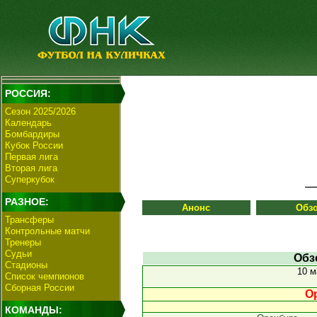
РОССИЯ:
Сезон 2025/2026
Календарь
Бомбардиры
Кубок России
Первая лига
Вторая лига
Суперкубок
РАЗНОЕ:
Анонс
Обз
Трансферы
Контрольные матчи
Тренеры
Судьи
Обз
Стадионы
10 м
Список чемпионов
Сборная России
Ор
КОМАНДЫ: