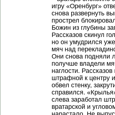
игру «Оренбург» отв
снова развернуть вы
прострел блокировал
Божин из глубины за
Рассказов скинул го
но он умудрился уже
мяч над перекладино
Они снова подняли 
получше владели мя
наглости. Рассказов 
штрафной к центру и
обвел стенку, закру
справился. «Крылья
слева заработал штр
вратарской и углово
нарастало. Не выпу