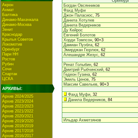
Оренбург
Акрон
Богдан Овсянников
Ахмат
Фахд Муфи
Балтика
Джон Паласиос
, 75
Динамо-Махачкала
Данила Хотулев
Динамо-Москва
Данила Ведерников
Зенит
Ду Кейрос
Краснодар
Евгений Болотов
Крылья Советов
Хорди Томпсон
, 90+3
Локомотив
Дамиан Пуэбла
, 62
Оренбург
Эмирджан Гюрлюк
, 62
Пари НН
Алешандре Жезус
, 62
Ростов
Рубин
Ренат Голыбин
, 62
Сочи
Дмитрий Рыбчинский
, 62
Спартак
Гедеон Гузина
, 62
ЦСКА
Эмиль Ценов
, 75
Максим Савельев
, 90+3
АРХИВЫ:
Фахд Муфи
, 32
Архив 2024/2025
Данила Ведерников
, 84
Архив 2023/2024
Архив 2022/2023
Архив 2021/2022
Архив 2020/2021
Ильдар Ахметзянов
Архив 2019/2020
Архив 2018/2019
Архив 2017/2018
Архив 2016/2017