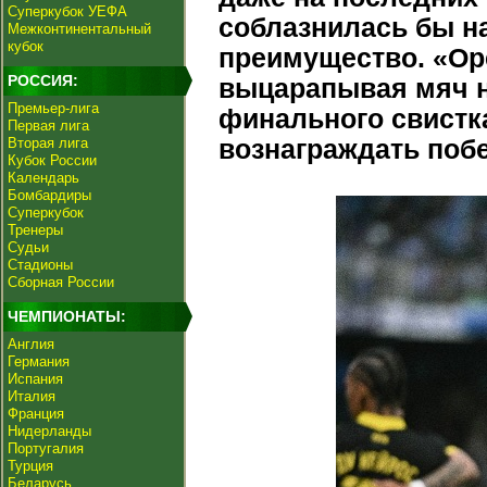
Суперкубок УЕФА
соблазнилась бы на
Межконтинентальный
кубок
преимущество. «Оре
РОССИЯ:
выцарапывая мяч на
Премьер-лига
финального свистка
Первая лига
Вторая лига
вознаграждать поб
Кубок России
Календарь
Бомбардиры
Суперкубок
Тренеры
Судьи
Стадионы
Сборная России
ЧЕМПИОНАТЫ:
Англия
Германия
Испания
Италия
Франция
Нидерланды
Португалия
Турция
Беларусь