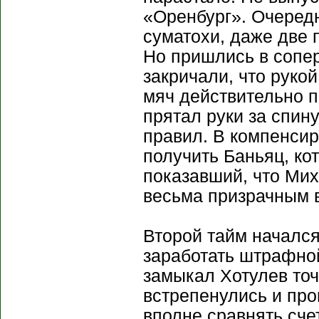
«Оренбург». Очередн
суматохи, даже две 
Но пришлись в сопер
закричали, что руко
мяч действительно п
прятал руки за спин
правил. В компенсир
получить Баньяц, ко
показавший, что Мих
весьма призрачным 
Второй тайм начался
заработать штрафно
замыкал Хотулев точ
встрепенулись и про
вполне сравнять сче