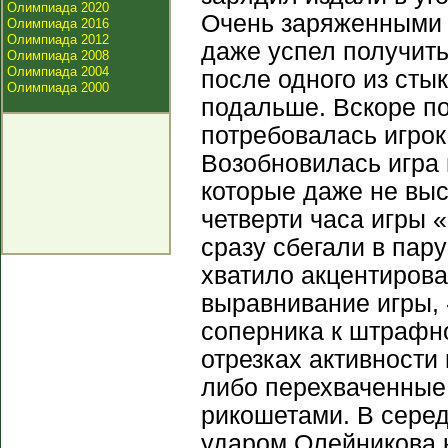
Олимпиада 2020
Очень заряженными в
Олимпиада 2016
Олимпиада 2012
даже успел получить
Олимпиада 2008
Олимпиада 2004
после одного из сты
Олимпиада 2000
подальше. Вскоре п
потребовалась игрок
Возобновилась игра 
которые даже не выс
четверти часа игры 
сразу сбегали в пар
хватило акцентирова
выравнивание игры, 
соперника к штрафно
отрезках активности
либо перехваченные
рикошетами. В серед
ударом Олейникова к