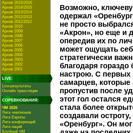
Архив 2015/2016
Возможно, ключеву
Архив 2014/2015
Архив 2013/2014
одержал «Оренбург
Архив 2012/2013
Архив 2011/2012
не просто выбралс
Архив 2010
«Акрон», но еще и 
Архив 2009
Архив 2008
опередив их по ли
Архив 2007
Архив 2006
может ощущать себ
Архив 2005
Архив 2004
стратегически важн
Архив 2003
благодаря гораздо
Архив 2002
Архив 2001
настрою. С первых
LIVE:
самарцев, которые 
Live-результаты
пропустив после у
Онлайн трансляции
этот гол остался е
СОРЕВНОВАНИЯ:
стала более откры
ЧМ 2026
Лига чемпионов
создавали остроту,
Лига Европы
Лига конференций
«Оренбург». Он мог 
Лига наций
даже на последних 
Клубный ЧМ