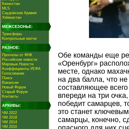
Казахстан
MLS
Саудовская Аравия
Узбекистан
МЕЖСЕЗОНЬЕ:
Трансферы
Контрольные матчи
РАЗНОЕ:
Обе команды еще ре
Прогнозы от ФНК
Российские новости
«Оренбург» располож
Мировые Новости
Коэффициенты УЕФА
месте, однако махач
Голосование
на два балла, что не
Поиск
Вакансии
составляющее всего 
Новый Форум
Старый Форум
впереди на три очка
Контакты
победит самарцев, т
АРХИВЫ:
это станет ключевым
ЧМ 2022
ЧМ 2018
самарцы, конечно, с
ЧМ 2014
опасного для них с
ЧМ 2010