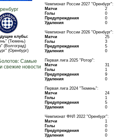
Чемпионат России 2027 "Оренбург":
Матчи
2
ренбург
Голы
0
Предупреждения
0
Удаления
0
Чемпионат России 2026 "Оренбург":
дущие клубы:
Матчи
25
нь" (Тюмень)
Голы
3
р" (Волгоград)
Предупреждения
5
ург" (Оренбург)
Удаления
0
Первая лига 2025 "Ротор":
Болотов: Самые
Матчи
31
и свежие новости
Голы
1
Предупреждения
9
Удаления
0
Первая лига 2024 "Тюмень":
Матчи
24
Голы
1
Предупреждения
5
Удаления
0
Чемпионат ФНЛ 2022 "Оренбург":
Матчи
1
Голы
0
Предупреждения
0
Удаления
0