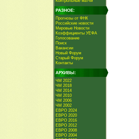
Контрольные матчи
РАЗНОЕ:
Прогнозы от ФНК
Российские новости
Мировые Новости
Коэффициенты УЕФА
Голосование
Поиск
Вакансии
Новый Форум
Старый Форум
Контакты
АРХИВЫ:
ЧМ 2022
ЧМ 2018
ЧМ 2014
ЧМ 2010
ЧМ 2006
ЧМ 2002
ЕВРО 2024
ЕВРО 2020
ЕВРО 2016
ЕВРО 2012
ЕВРО 2008
ЕВРО 2004