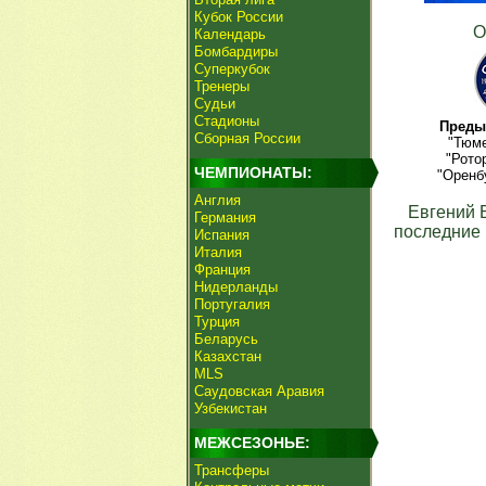
Кубок России
О
Календарь
Бомбардиры
Суперкубок
Тренеры
Судьи
Стадионы
Преды
Сборная России
"Тюме
"Рото
ЧЕМПИОНАТЫ:
"Оренб
Англия
Евгений 
Германия
последние 
Испания
Италия
Франция
Нидерланды
Португалия
Турция
Беларусь
Казахстан
MLS
Саудовская Аравия
Узбекистан
МЕЖСЕЗОНЬЕ:
Трансферы