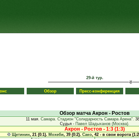
29-й тур.
онс
Обзор
Пресс-конференция
Обзор матча Акрон - Ростов
11 мая.
Самара. Стадион "Солидарность Самара Арена".
38
Судья -
Павел Шадыханов (Москва).
Акрон - Ростов - 1:3 (1:3)
Щетинин
, 21 (0:1).
Мохеби
, 39 (0:2).
Сако
, 42 - в свои ворота (1:2