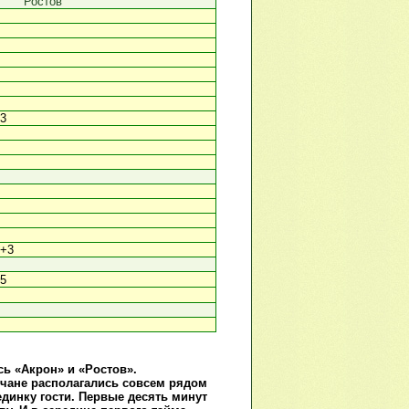
Ростов
+3
0+3
85
сь «Акрон» и «Ростов».
нчане располагались совсем рядом
единку гости. Первые десять минут