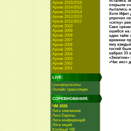
остались з
Архив 2015/2016
открыли сч
Архив 2014/2015
пытались н
Архив 2013/2014
Хотя Ифет 
Архив 2012/2013
упрочил св
Архив 2011/2012
«сетку» ри
Архив 2010
Сако среза
Архив 2009
ошибся на 
Архив 2008
один тайм 
Архив 2007
времени пр
ему каждый
Архив 2006
гостей был
Архив 2005
набрал 33 
Архив 2004
«Зенитом» 
Архив 2003
«Час икс» 
Архив 2002
Архив 2001
LIVE:
Live-результаты
Онлайн трансляции
СОРЕВНОВАНИЯ:
ЧМ 2026
Лига чемпионов
Лига Европы
Лига конференций
Лига наций
Клубный ЧМ