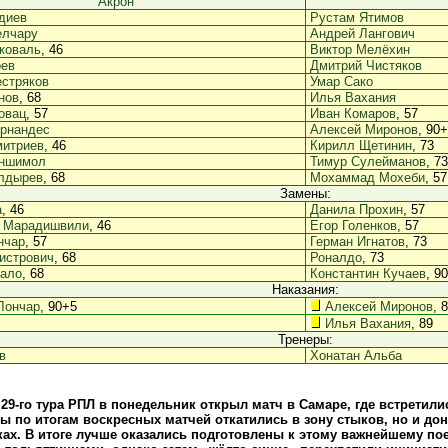
Акрон
диев
Рустам Ятимов
елчару
Андрей Лангович
коваль
, 46
Виктор Мелёхин
оев
Дмитрий Чистяков
стряков
Умар Сако
нов
, 68
Илья Вахания
овац
, 57
Иван Комаров
, 57
ернандес
Алексей Миронов
, 90
митриев
, 46
Кирилл Щетинин
, 73
ншимол
Тимур Сулейманов
, 73
лдырев
, 68
Мохаммад Мохеби
, 57
Замены:
а
, 46
Данила Прохин
, 57
н Марадишвили
, 46
Егор Голенков
, 57
нчар
, 57
Герман Игнатов
, 73
истрович
, 68
Роналдо
, 73
вало
, 68
Константин Кучаев
, 9
Наказания:
Лончар
, 90+5
Алексей Миронов
, 
Илья Вахания
, 89
Тренеры:
в
Хонатан Альба
29-го тура РПЛ в понедельник открыл матч в Самаре, где встретили
ы по итогам воскресных матчей откатились в зону стыков, но и до
чках. В итоге лучше оказались подготовлены к этому важнейшему по