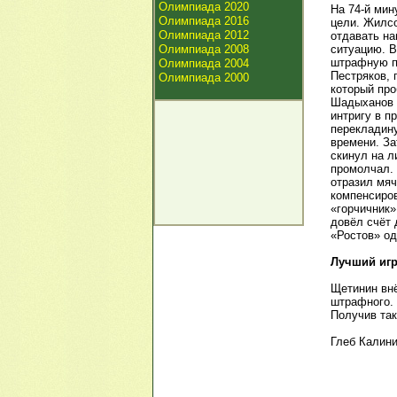
Олимпиада 2020
На 74-й мин
Олимпиада 2016
цели. Жилсо
Олимпиада 2012
отдавать на
Олимпиада 2008
ситуацию. В
штрафную по
Олимпиада 2004
Пестряков,
Олимпиада 2000
который про
Шадыханов п
интригу в п
перекладину
времени. За
скинул на л
промолчал. 
отразил мяч
компенсиров
«горчичник»
довёл счёт 
«Ростов» од
Лучший игр
Щетинин внё
штрафного. 
Получив так
Глеб Калин