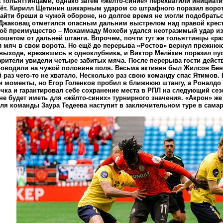
а тольяттинцами, однако затем «жёлто-синие» перехватили инициати
ёт. Кирилл Щетинин шикарным ударом со штрафного поразил ворот
айти бреши в чужой обороне, но долгое время не могли подобрать
Джаковац отметился опасным дальним выстрелом над правой крест
оё преимущество – Мохаммаду Мохеби удался неотразимый удар из-
кошетом от дальней штанги. Впрочем, почти тут же тольяттинцы «раз
л мяч в свои ворота. Но ещё до перерыва «Ростов» вернул прежнюю
выходе, врезавшись в одноклубника, и Виктор Мелёхин поразил пус
зрители увидели четыре забитых мяча. После перерыва гости действ
оводили на чужой половине поля. Весьма активен был Жилсон Бе
 раз чего-то не хватало. Несколько раз свою команду спас Ятимов. 
и моменты, но Егор Голенков пробил в ближнюю штангу, а Роналдо 
очка и гарантировал себе сохранение места в РПЛ на следующий се
не будет иметь для «жёлто-синих» турнирного значения. «Акрон» же
для команды Заура Тедеева наступит в заключительном туре в сама