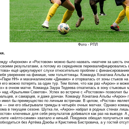
Фото - РПЛ
ия.
жду «Акроном» и «Ростовом» можно было назвать «матчем за шесть очк
своими результатами, а потому из середняков переквалифицировались 
това» ещё циркулируют слухи относительно проблем с финансированием
себя увереннее на финише, чем тольяттинцы. Команда Хонатана Альбы 
«Пари НН» и махачкалинским «Динамо» и оторвалась от зоны стыков на 
 его можно потерять за один тур. Тем более, что как раз «Акрон» и мож
х» в очном матче. Команда Заура Тедеева откатилась в зону стыковых
 над «Крыльями Советов». Успех во встрече с «Ростовом» позволил бы
ральцев, и самарцев, и даже дончан. Команду Хонатана Альбы «Акрон» 
что имел бы преимущество по личным встречам. В целом, «Ростов» явля
в — они его обыгрывали трижды в четырёх очных матчах. Однако коман
ома в текущем сезоне. Шутка ли, «Акрон» набрал в родных стенах лишь 
Ростов» ключевых для себя результатов добивался как раз на выезде. А
элите «жёлто-синим» хватало и ничьей. Поединок обещал получиться не
обходиться без Артёма Дзюбы и Кристияна Бистровича, а у гостей отсу