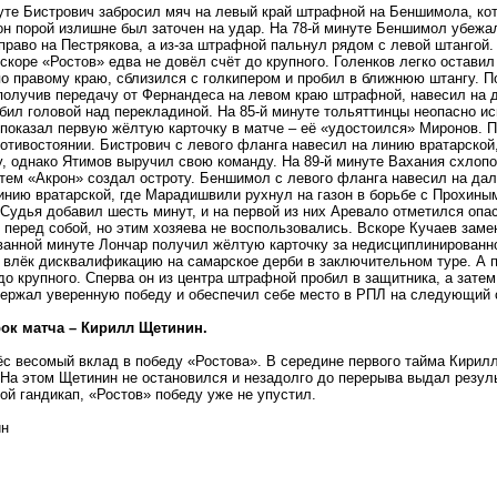
уте Бистрович забросил мяч на левый край штрафной на Беншимола, ко
н порой излишне был заточен на удар. На 78-й минуте Беншимол убежал 
право на Пестрякова, а из-за штрафной пальнул рядом с левой штангой
скоре «Ростов» едва не довёл счёт до крупного. Голенков легко оставил
 правому краю, сблизился с голкипером и пробил в ближнюю штангу. По
 получив передачу от Фернандеса на левом краю штрафной, навесил на
бил головой над перекладиной. На 85-й минуте тольяттинцы неопасно и
оказал первую жёлтую карточку в матче – её «удостоился» Миронов. П
ротивостоянии. Бистрович с левого фланга навесил на линию вратарской
, однако Ятимов выручил свою команду. На 89-й минуте Вахания схлоп
тем «Акрон» создал остроту. Беншимол с левого фланга навесил на дал
инию вратарской, где Марадишвили рухнул на газон в борьбе с Прохиным
Судья добавил шесть минут, и на первой из них Аревало отметился оп
 перед собой, но этим хозяева не воспользовались. Вскоре Кучаев заме
анной минуте Лончар получил жёлтую карточку за недисциплинированн
 влёк дисквалификацию на самарское дерби в заключительном туре. А 
до крупного. Сперва он из центра штрафной пробил в защитника, а затем
ержал уверенную победу и обеспечил себе место в РПЛ на следующий 
ок матча – Кирилл Щетинин.
с весомый вклад в победу «Ростова». В середине первого тайма Кири
На этом Щетинин не остановился и незадолго до перерыва выдал резул
ой гандикап, «Ростов» победу уже не упустил.
ин