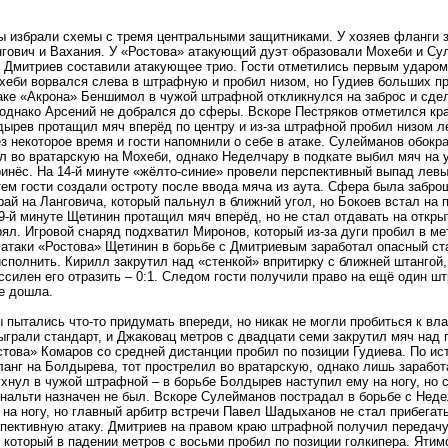
 избрали схемы с тремя центральными защитниками. У хозяев фланги з
нгович и Вахания. У «Ростова» атакующий дуэт образовали Мохеби и Су
Дмитриев составили атакующее трио. Гости отметились первым ударом 
хеби ворвался слева в штрафную и пробил низом, но Гудиев больших пр
аке «Акрона» Беншимол в чужой штрафной откликнулся на заброс и сде
однако Арсений не добрался до сферы. Вскоре Пестряков отметился кр
ырев протащил мяч вперёд по центру и из-за штрафной пробил низом л
з некоторое время и гости напомнили о себе в атаке. Сулейманов обокр
л во вратарскую на Мохеби, однако Неделчару в подкате выбил мяч на 
ринёс. На 14-й минуте «жёлто-синие» провели перспективный выпад лев
ем гости создали остроту после ввода мяча из аута. Сфера была забр
рай на Ланговича, который пальнул в ближний угол, но Бокоев встал на 
9-й минуте Щетинин протащил мяч вперёд, но не стал отдавать на откры
ял. Игровой снаряд подхватил Миронов, который из-за дуги пробил в ме
таки «Ростова» Щетинин в борьбе с Дмитриевым заработал опасный ста
исполнить. Кирилл закрутил над «стенкой» впритирку с ближней штангой,
ссилен его отразить – 0:1. Следом гости получили право на ещё один ш
е дошла.
 пытались что-то придумать впереди, но никак не могли пробиться к вл
ыграли стандарт, и Джаковац метров с двадцати семи закрутил мяч над 
това» Комаров со средней дистанции пробил по позиции Гудиева. По ис
анг на Болдырева, тот прострелил во вратарскую, однако лишь заработ
хнул в чужой штрафной – в борьбе Болдырев наступил ему на ногу, но с
енальти назначен не был. Вскоре Сулейманов пострадал в борьбе с Неде
 на ногу, но главный арбитр встречи Павел Шадыханов не стал прибегать
пективную атаку. Дмитриев на правом краю штрафной получил передачу
который в падении метров с восьми пробил по позиции голкипера. Ятим