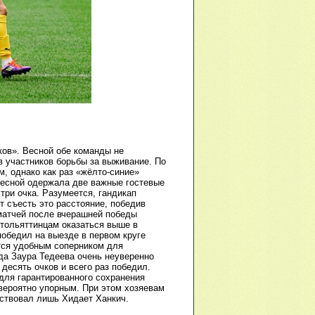
ов». Весной обе команды не
в участников борьбы за выживание. По
, однако как раз «жёлто-синие»
весной одержала две важные гостевые
три очка. Разумеется, гандикап
ет съесть это расстояние, победив
 матчей после вчерашней победы
 тольяттинцам оказаться выше в
победил на выезде в первом круге
ется удобным соперником для
да Заура Тедеева очень неуверенно
десять очков и всего раз победил.
 для гарантированного сохранения
вероятно упорным. При этом хозяевам
тствовал лишь Хидает Ханкич.