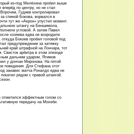
торый из-под Мелёхина пробил выше
вперёд по центру, но не стал
. Впрочем, Гудиев контролировал
 за спиной Бокова, ворвался в
чти тут же «Акрон» упустил момент.
 дальнюю штангу на Беншимола,
сполнили угловой. А затем Павел
осле хозяева едва не возродили
, откуда Бокоев пробил головой под
отал предупреждение за затяжку
ьний край штрафной на Лончара, тот
. Свисток арбитра в этом эпизоде
асным дальним ударом, Ятимов
нил у дончан Миронова. На пятой
ое поведения. Для Стефана этот
под занавес матча Роналдо едва не
 покатил рядом с правой штангой.
сезон.
лл отметился эффектным голом со
ьтативную передачу на Мохеби.