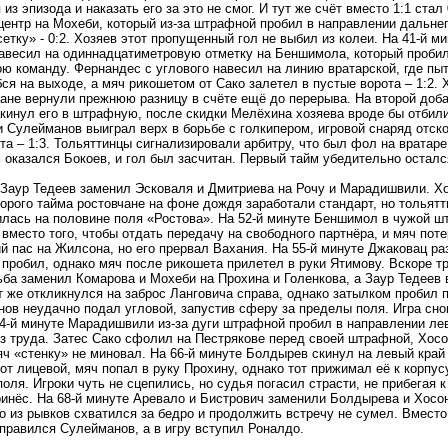
из эпизода и наказать его за это не смог. И тут же счёт вместо 1:1 стал
центр на Мохеби, который из-за штрафной пробил в направлении дальнег
сетку» - 0:2. Хозяев этот пропущенный гол не выбил из колеи. На 41-й м
весил на одиннадцатиметровую отметку на Беншимола, который пробил 
ю команду. Фернандес с углового навесил на линию вратарской, где пы
ся на выходе, а мяч рикошетом от Сако залетел в пустые ворота – 1:2.
ане вернули прежнюю разницу в счёте ещё до перерыва. На второй доба
акинул его в штрафную, после скидки Мелёхина хозяева вроде бы отбили
и Сулейманов выиграл верх в борьбе с голкипером, игровой снаряд отск
та – 1:3. Тольяттинцы сигнализировали арбитру, что был фол на вратаре
м оказался Бокоев, и гол был засчитан. Первый тайм убедительно осталс
Заур Тедеев заменил Эсковаля и Дмитриева на Рочу и Марадишвили. Хоз
орого тайма ростовчане на фоне дождя заработали стандарт, но тольятт
лась на половине поля «Ростова». На 52-й минуте Беншимол в чужой ш
 вместо того, чтобы отдать передачу на свободного партнёра, и мяч по
 пас на Жилсона, но его прервал Вахания. На 55-й минуте Джаковац ра
пробил, однако мяч после рикошета прилетел в руки Ятимову. Вскоре т
ба заменил Комарова и Мохеби на Прохина и Голенкова, а Заур Тедеев
т же откликнулся на заброс Ланговича справа, однако затылком пробил п
ов неудачно подал угловой, запустив сферу за пределы поля. Игра сно
64-й минуте Марадишвили из-за дуги штрафной пробил в направлении лев
ез труда. Затес Сако сфолил на Пестрякове перед своей штрафной, Хосо
яч «стенку» не миновал. На 66-й минуте Болдырев скинул на левый кра
от лицевой, мяч попал в руку Прохину, однако тот прижимал её к корпусу
оля. Игроки чуть не сцепились, но судья погасил страсти, не прибегая 
ринёс. На 68-й минуте Аревало и Бистрович заменили Болдырева и Хосо
о из рывков схватился за бедро и продолжить встречу не сумел. Вместо
правился Сулейманов, а в игру вступил Роналдо.