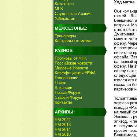
Ход матча.
Казахстан
MLS
Обе команды
Саудовская Аравия
гостей – Ла
Узбекистан
Беншимол и 
встречи. Мо
МЕЖСЕЗОНЬЕ:
ответной ат
Дмитриева, 
Трансферы
минуте Болд
Контрольные матчи
сферу. Чере
и прострели
РАЗНОЕ:
ничего не п
офсайд. Зат
Прогнозы от ФНК
на правый к
Российские новости
сферу. На 1
Мировые Новости
сферу потер
Коэффициенты УЕФА
следующей а
Голосование
взялся его 
Поиск
оказался бе
Вакансии
партнёров н
Новый Форум
Старый Форум
Тольяттинцы
Контакты
хозяева раз
выпаде «Рос
АРХИВЫ:
на левый фл
Эсковаль ру
ЧМ 2022
эпизод, и п
ЧМ 2018
и наступили
ЧМ 2014
провёл перс
ЧМ 2010
Беншимола, 