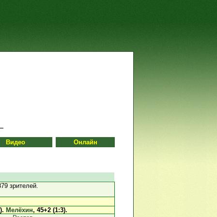
Видео
Онлайн
79 зрителей.
).
Мелёхин
, 45+2 (1:3).