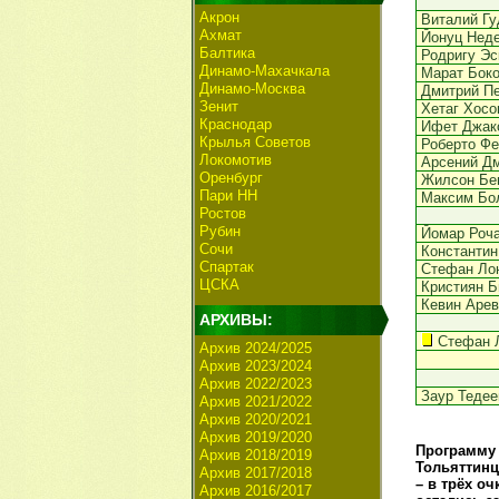
Акрон
Виталий Гу
Ахмат
Йонуц Нед
Балтика
Родригу Эс
Динамо-Махачкала
Марат Бок
Динамо-Москва
Дмитрий Пе
Зенит
Хетаг Хосо
Краснодар
Ифет Джак
Крылья Советов
Роберто Ф
Локомотив
Арсений Д
Оренбург
Жилсон Бе
Пари НН
Максим Бо
Ростов
Рубин
Йомар Роч
Сочи
Константи
Спартак
Стефан Ло
ЦСКА
Кристиян Б
Кевин Аре
АРХИВЫ:
Стефан 
Архив 2024/2025
Архив 2023/2024
Архив 2022/2023
Заур Тедее
Архив 2021/2022
Архив 2020/2021
Архив 2019/2020
Программу 
Архив 2018/2019
Тольяттинц
Архив 2017/2018
– в трёх о
Архив 2016/2017