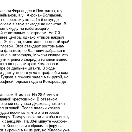
аняли Фернандес и Пестряков, а у
лейманов, а у «Акрона» Болдырев,
по воротам уже на 15-й секунде
облем в этом эпизоде не испытал. В
лал скидку на набегающего
айне неточным выстрелом. На 7-й
евее центра, однако Ятимов накрыл
ал Эсковаля, сместился на левый край
угловой. Этот стандарт ростовчанам
ым флангом, но Лангович забрался в
ошена в штрафную, Мохеби скинул мяч
пути игрового снаряд и головой вынес
того на правом краю Комарова и
тре от дальней штанги. В ходе
ндарт у левого угла штрафной и сам
 Гудиев в прыжке задел мяч рукой, но
трафной, однако подача Комарова до
адениям Ятимова. На 28-й минуте
правой крестовиной. В ответном
течении получаса Джаковац покатил
ал угловой. После подачи хозяев
удьи посчитали, что это игровой
лчару. Тимуру заехали локтём в спину
 к санкциям. На 38-й минуте «Акрон»
 от Хосонова и забросил сферу на
ов выронил мяч из рук, но Жилсон уже