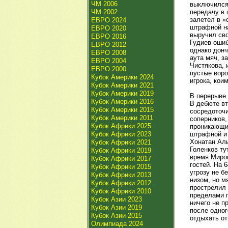
ЧМ 2006
выключился 
ЧМ 2002
передачу в 
залетел в «
ЕВРО 2024
штрафной на
ЕВРО 2020
выручил сво
ЕВРО 2016
Гудиев ошиб
ЕВРО 2012
однако донч
ЕВРО 2008
аута мяч, з
ЕВРО 2004
Чистякова, 
ЕВРО 2000
пустые воро
Кубок Америки 2024
игрока, кои
Кубок Америки 2021
Кубок Америки 2019
В перерыве 
Кубок Америки 2016
В дебюте вт
Кубок Америки 2015
сосредоточи
Кубок Америки 2011
соперников,
Кубок Африки 2025
проникающий
Кубок Африки 2023
штрафной и 
Хонатан Аль
Кубок Африки 2021
Голенков ту
Кубок Африки 2019
время Мирон
Кубок Африки 2017
гостей. На 
Кубок Африки 2015
угрозу не б
Кубок Африки 2013
низом, но м
Кубок Африки 2012
прострелил 
Кубок Африки 2010
пределами п
Кубок Азии 2023
ничего не п
Кубок Азии 2019
после одног
Кубок Азии 2015
отдыхать от
Олимпиада 2024