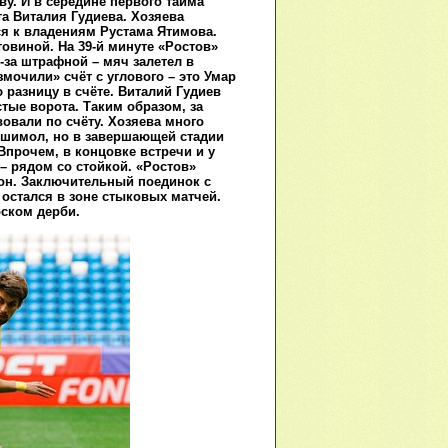
ву. И в середине первого тайма
а Виталия Гудиева. Хозяева
ся к владениям Рустама Ятимова.
овиной. На 39-й минуте «Ростов»
за штрафной – мяч залетел в
мочили» счёт с углового – это Умар
 разницу в счёте. Виталий Гудиев
тые ворота. Таким образом, за
овали по счёту. Хозяева много
ншимол, но в завершающей стадии
Впрочем, в концовке встречи и у
– рядом со стойкой. «Ростов»
зон. Заключительный поединок с
 остался в зоне стыковых матчей.
рском дерби.