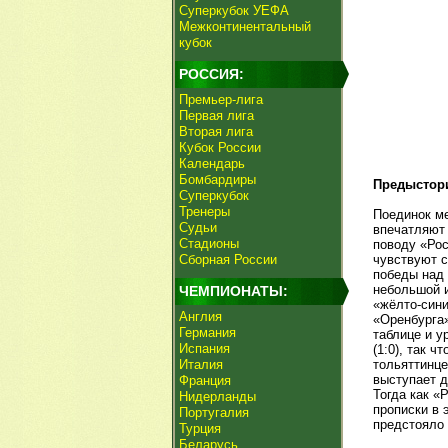
Суперкубок УЕФА
Межконтинентальный
кубок
РОССИЯ:
Премьер-лига
Первая лига
Вторая лига
Кубок России
Календарь
Бомбардиры
Предыстор
Суперкубок
Тренеры
Поединок ме
Судьи
впечатляют 
Стадионы
поводу «Рос
Сборная России
чувствуют 
победы над 
небольшой и
ЧЕМПИОНАТЫ:
«жёлто-сини
Англия
«Оренбурга»
Германия
таблице и у
Испания
(1:0), так 
Италия
тольяттинце
выступает д
Франция
Тогда как «
Нидерланды
прописки в 
Португалия
предстояло 
Турция
Беларусь