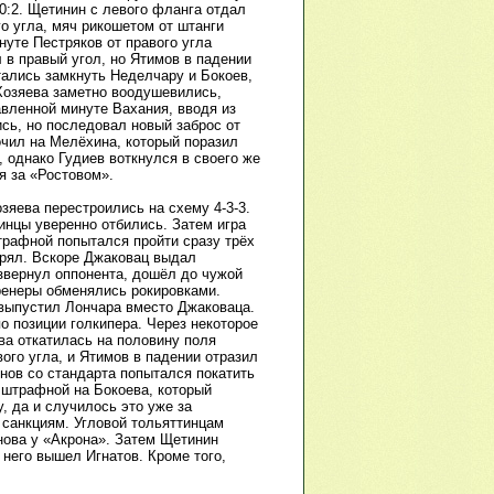
 0:2. Щетинин с левого фланга отдал
о угла, мяч рикошетом от штанги
инуте Пестряков от правого угла
в правый угол, но Ятимов в падении
тались замкнуть Неделчару и Бокоев,
 Хозяева заметно воодушевились,
вленной минуте Вахания, вводя из
сь, но последовал новый заброс от
очил на Мелёхина, который поразил
, однако Гудиев воткнулся в своего же
я за «Ростовом».
яева перестроились на схему 4-3-3.
инцы уверенно отбились. Затем игра
трафной попытался пройти сразу трёх
терял. Вскоре Джаковац выдал
звернул оппонента, дошёл до чужой
ренеры обменялись рокировками.
 выпустил Лончара вместо Джаковаца.
о позиции голкипера. Через некоторое
ва откатилась на половину поля
ого угла, и Ятимов в падении отразил
нов со стандарта попытался покатить
й штрафной на Бокоева, который
, да и случилось это уже за
к санкциям. Угловой тольяттинцам
нова у «Акрона». Затем Щетинин
 него вышел Игнатов. Кроме того,